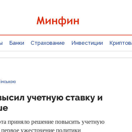
ы
Банки
Страхование
Инвестиции
Криптов
аїнською
ысил учетную ставку и
ше
рта приняло решение повысить учетную
— первое ужесточение политики