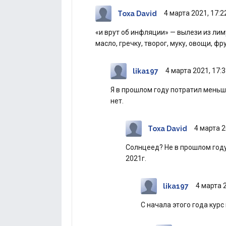
4 марта 2021, 17:2
Toxa David
«и врут об инфляции» — вылези из лим
масло, гречку, творог, муку, овощи, фр
4 марта 2021, 17:
lika197
Я в прошлом году потратил меньш
нет.
4 марта 2
Toxa David
Солнцеед? Не в прошлом году
2021г.
4 марта 
lika197
С начала этого года кур