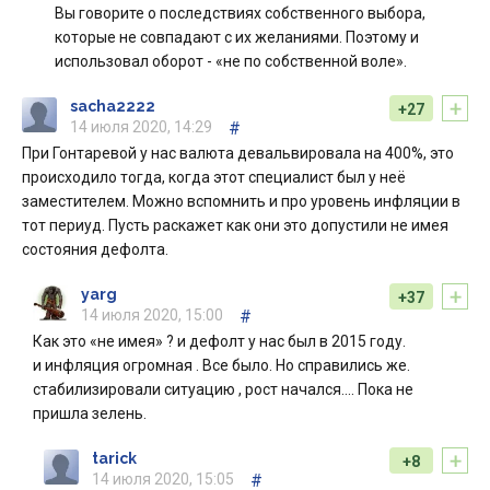
Вы говорите о последствиях собственного выбора,
которые не совпадают с их желаниями. Поэтому и
использовал оборот - «не по собственной воле».
+
sacha2222
+27
14 июля 2020, 14:29
#
При Гонтаревой у нас валюта девальвировала на 400%, это
происходило тогда, когда этот специалист был у неё
заместителем. Можно вспомнить и про уровень инфляции в
тот периуд. Пусть раскажет как они это допустили не имея
состояния дефолта.
+
yarg
+37
14 июля 2020, 15:00
#
Как это «не имея» ? и дефолт у нас был в 2015 году.
и инфляция огромная . Все было. Но справились же.
стабилизировали ситуацию , рост начался.... Пока не
пришла зелень.
+
tarick
+8
14 июля 2020, 15:05
#