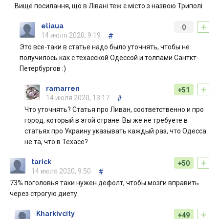
Вище посилання, що в Лівані теж є місто з назвою Триполі
+
eliaua
0
14 июля 2020, 9:19
#
Это все-таки в статье надо было уточнять, чтобы не
получилось как с техасской Одессой и толпами Санткт-
Петербургов :)
+
ramarren
+51
14 июля 2020, 13:17
#
Что уточнять? Статья про Ливан, соответственно и про
город, который в этой стране. Вы же не требуете в
статьях про Украину указывать каждый раз, что Одесса
не та, что в Техасе?
+
tarick
+50
14 июля 2020, 9:50
#
73% поголовья таки нужен дефолт, чтобы мозги вправить
через строгую диету.
+
Kharkivcity
+49