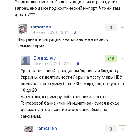
У нас валюту можно было выводить из страны, у них
запрещено даже под критический импорт. Что ей там
делать???
+
ramarren
0
14 июля 2020, 13:14
#
Выруливать ситуацию - написано же в первом
комментарии
+
Elena1997
+18
15 июля 2020, 13:21
#
Урон, нанесенный гражданам Украины и бюджету
Украины, от деятельности Леры на посту главы НБУ
оценивается в сумму более 300 млрд грн, по курсу от
10 до 28.
Бахматюк, к примеру, собственник закрытого
Гонтаревой банка «Фин.Инициатива» сумел в суде
доказать, что закрытие этого банка было не
законным.
+
ramarren
0