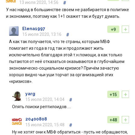
13 июля 2020, 14:56
#
У нас народ в большинстве своем не разбирается в политике
и экономике, поэтому как 1+1 скажет так и будут думать.
+
Elena1997
+9
15 июля 2020, 13:16
#
А как так получается, что те страны, которым МВФ
помогает из года в год так и продолжают жить
исключительно благодаря этой т.н.помощи, а как только
пытаются от неё отказаться оказываются в глубочайшем
экономическо-социальном кризисе? Причём зачастую
хорошо видно чьи уши торчат за организацией этих
«кризисов».
+
yarg
+15
15 июля 2020, 14:04
#
Опять поиски рептилоидов.....
+
20400808
+48
15 июля 2020, 15:48
#
Ну не хотят они к МВФ обратиться - пусть не обращаются,