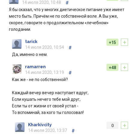
14 июля 2020, 10:48
#
Я бы сказал, что у многих диетическое питание уже имеет
место быть. Причём не по собственной воле. А Вы уже,
скорее, говорите о продолжительном «лечебном»
голодании.
+
tarick
+15
14 июля 2020, 10:54
#
Да, именно о нем.
+
ramarren
+48
14 июля 2020, 13:19
#
Как же - не по собственной?
Каждый вечер вечер наступает вдруг,
Если кушать нечего тебе мой друг,
Если ты от жизни от своей устал -
То вспоминай, за кого ты голосовал!
+
Kharkivcity
0
14 июля 2020, 13:37
#