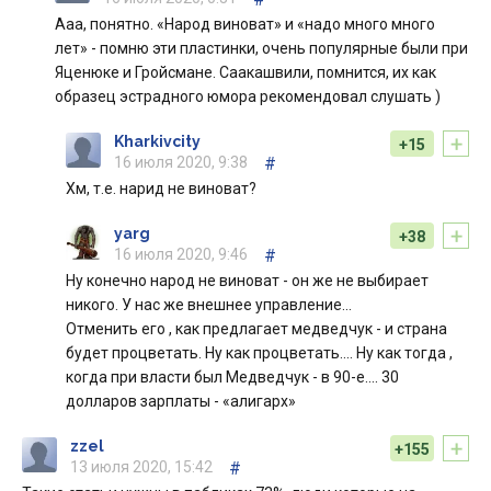
Ааа, понятно. «Народ виноват» и «надо много много
лет» - помню эти пластинки, очень популярные были при
Яценюке и Гройсмане. Саакашвили, помнится, их как
образец эстрадного юмора рекомендовал слушать )
+
Kharkivcity
+15
16 июля 2020, 9:38
#
Хм, т.е. нарид не виноват?
+
yarg
+38
16 июля 2020, 9:46
#
Ну конечно народ не виноват - он же не выбирает
никого. У нас же внешнее управление...
Отменить его , как предлагает медведчук - и страна
будет процветать. Ну как процветать.... Ну как тогда ,
когда при власти был Медведчук - в 90-е.... 30
долларов зарплаты - «алигарх»
+
zzel
+155
13 июля 2020, 15:42
#