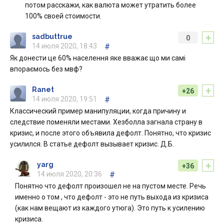
потом расскажи, как валюта может утратить более
100% своей стоимости.
+
sadbuttrue
0
14 июля 2020, 18:43
#
Як донести це 60% населення яке вважає що ми самі
впораємось без мвф?
+
Ranet
+26
14 июля 2020, 19:51
#
Классический пример манипуляции, когда причину и
следствие поменяли местами. Хезболла загнала страну в
кризис, и после этого объявила дефолт. Понятно, что кризис
усилился. В статье дефолт вызывает кризис. Д.Б.
+
yarg
+36
14 июля 2020, 20:36
#
Понятно что дефолт произошел не на пустом месте. Речь
именно о том , что дефолт - это не путь выхода из кризиса
(как нам вещают из каждого утюга). Это путь к усилению
кризиса.