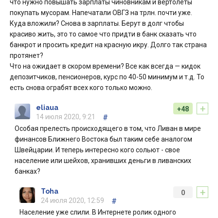
что нужно повышать зарплаты чиновникам и вертолеты
покупать мусорам. Напечатали ОВГЗ на трлн. почти уже.
Куда вложили? Снова в зарплаты. Берут в долг чтобы
красиво жить, это то самое что придти в банк сказать что
банкрот и просить кредит на красную икру. Долго так страна
протянет?
Что на ожидает в скором времени? Все как всегда — кидок
депозитчиков, пенсионеров, курс по 40-50 минимум и т.д. То
есть снова ограбят всех кого только можно.
+
eliaua
+48
14 июля 2020, 9:21
#
Особая прелесть происходящего в том, что Ливан в мире
финансов Ближнего Востока был таким себе аналогом
Швейцарии. И теперь интересно кого сольют - свое
население или шейхов, хранивших деньги в ливанских
банках?
+
Toha
0
24 июля 2020, 12:59
#
Население уже слили. В Интернете ролик одного