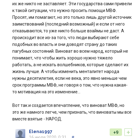
их же никто не заставляет. Эти государства сами привели
к такой ситуации, что нужно просить помощи МВФ.
Просят, им помагают, но это только лишь другой источник
заимствований (последний возможный) и если от него
отказываются, то уже никто больше взаймы не даст. А
происходит все из-за того, что люди выбирают себе
подобных во власть и они доводят страну до таких
пагубных состояний. Виноват во всем народ, который не
понимает, что чтобы жить хорошо нужно тяжело
работать, а не искать волшебников, которые сделают их
жизнь лучше. А чтобы изменить менталитет народа
нужны десятилетия, если не века, это явно меньше чем
срок программы МВФ, не говоря о том, что нужна какая-
то мотивация на это изменение...
Вот так и создается впечатление, что виноват МВФ, но
это же намного легче, чем признать, что виноваты мы все
вместе взятые - НАРОД.
+
Elena1997
+9
16 июля 2020, 0:31
#