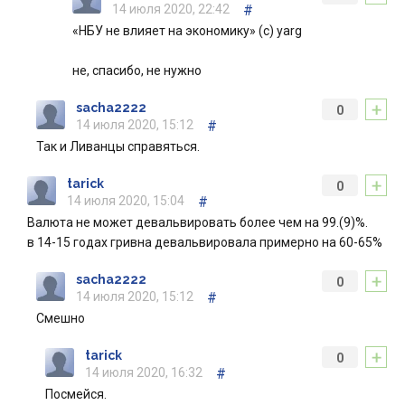
14 июля 2020, 22:42
#
«НБУ не влияет на экономику» (с) yarg
не, спасибо, не нужно
+
sacha2222
0
14 июля 2020, 15:12
#
Так и Ливанцы справяться.
+
tarick
0
14 июля 2020, 15:04
#
Валюта не может девальвировать более чем на 99.(9)%.
в 14-15 годах гривна девальвировала примерно на 60-65%
+
sacha2222
0
14 июля 2020, 15:12
#
Смешно
+
tarick
0
14 июля 2020, 16:32
#
Посмейся.