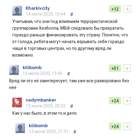
+
Kharkivcity
+12
14 июля 2020, 10:44
#
Учитывая, что они под влиянием террористической
группировки Хезболла, МВФ следовало бы прекратить
гораздо раньше финансировать эту страну. Понятно, что
от голода, ребята могут начать взрывать себя гораздо
чаще в торговых центрах, но по другому вряд ли
возможно.
+
kilibomb
+51
13 июля 2020, 19:46
#
Вряд ли это её заинтересует, там уже все разворовано без
неё
+
vadymbanker
+24
13 июля 2020, 20:22
#
Как у нас было, в этом то и дело.
+
kilibomb
+24
13 июля 2020, 21:31
#