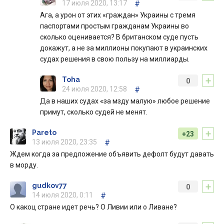
17 июля 2020, 13:17
#
Ага, а урон от этих «граждан» Украины с тремя
паспортами простым гражданам Украины во
сколько оценивается? В британском суде пусть
докажут, а не за миллионы покупают в украинских
судах решения в свою пользу на миллиарды.
+
Toha
0
24 июля 2020, 12:58
#
Да в наших судах «за мзду малую» любое решение
примут, сколько судей не менят.
+
Pareto
+23
13 июля 2020, 23:35
#
Ждем когда за предложение объявить дефолт будут давать
в морду.
+
gudkov77
0
14 июля 2020, 0:11
#
О какоц стране идет речь? О Ливии или о Ливане?