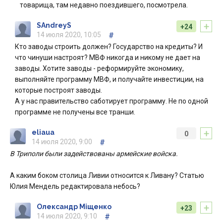
товарища, там недавно поездившего, посмотрела.
+
SAndreyS
+24
14 июля 2020, 10:05
#
Кто заводы строить должен? Государство на кредиты? И
что чинуши настроят? МВФ никогда и никому не дает на
заводы. Хотите заводы - реформируйте экономику,
выполняйте программу МВФ, и получайте инвестиции, на
которые построят заводы.
А у нас правительство саботирует программу. Не по одной
программе не получены все транши.
+
eliaua
0
14 июля 2020, 9:00
#
В Триполи были задействованы армейские войска.
А каким боком столица Ливии относится к Ливану? Статью
Юлия Мендель редактировала небось?
+
Олександр Міщенко
+23
14 июля 2020, 9:10
#