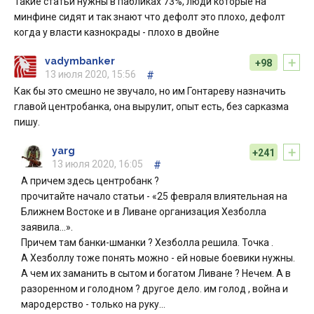
Такие статьи нужны в пабликах 73%, люди которые на
минфине сидят и так знают что дефолт это плохо, дефолт
когда у власти казнокрады - плохо в двойне
+
vadymbanker
+98
13 июля 2020, 15:56
#
Как бы это смешно не звучало, но им Гонтареву назначить
главой центробанка, она вырулит, опыт есть, без сарказма
пишу.
+
yarg
+241
13 июля 2020, 16:05
#
А причем здесь центробанк ?
прочитайте начало статьи - «25 февраля влиятельная на
Ближнем Востоке и в Ливане организация Хезболла
заявила...».
Причем там банки-шманки ? Хезболла решила. Точка .
А Хезболлу тоже понять можно - ей новые боевики нужны.
А чем их заманить в сытом и богатом Ливане ? Нечем. А в
разоренном и голодном ? другое дело. им голод , война и
мародерство - только на руку...