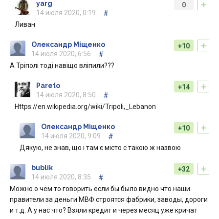
+
yarg
0
14 июля 2020, 0:19
#
Ливан
+
Олександр Міщенко
+10
14 июля 2020, 6:56
#
А Тріполі тоді навіщо вліпили???
+
Pareto
+14
14 июля 2020, 8:50
#
Https://en.wikipedia.org/wiki/Tripoli,_Lebanon
+
Олександр Міщенко
+10
14 июля 2020, 9:09
#
Дякую, не знав, що і там є місто с такою ж назвою
+
bublik
+32
14 июля 2020, 8:35
#
Можно о чем то говорить если бы было видно что наши
правители за деньги МВФ строятся фабрики, заводы, дороги
и т.д. А у нас что? Взяли кредит и через месяц уже кричат