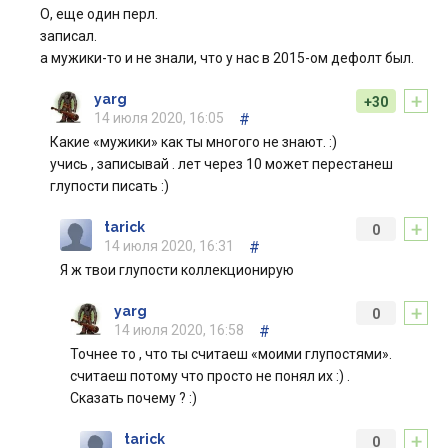
О, еще один перл.
записал.
а мужики-то и не знали, что у нас в 2015-ом дефолт был.
+
yarg
+30
14 июля 2020, 16:05
#
Какие «мужики» как ты многого не знают. :)
учись , записывай . лет через 10 может перестанеш
глупости писать :)
+
tarick
0
14 июля 2020, 16:31
#
Я ж твои глупости коллекционирую
+
yarg
0
14 июля 2020, 16:58
#
Точнее то , что ты считаеш «моими глупостями».
считаеш потому что просто не понял их :) .
Сказать почему ? :)
+
tarick
0