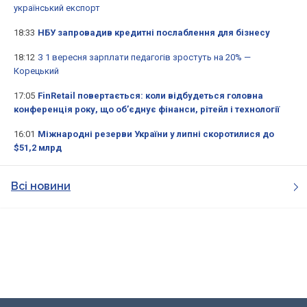
український експорт
18:33
НБУ запровадив кредитні послаблення для бізнесу
18:12
З 1 вересня зарплати педагогів зростуть на 20% —
Корецький
17:05
FinRetail повертається: коли відбудеться головна
конференція року, що об’єднує фінанси, рітейл і технології
16:01
Міжнародні резерви України у липні скоротилися до
$51,2 млрд
Всі новини