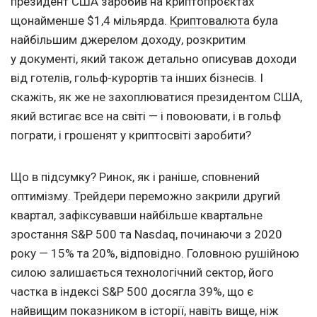
президент США заробив на криптопроєктах
щонайменше $1,4 мільярда.
Криптовалюта
була
найбільшим джерелом доходу, розкритим
у документі, який також детально описував доходи
від готелів, гольф-курортів та інших бізнесів. І
скажіть, як же не захоплюватися президентом США,
який встигає все на світі — і повоювати, і в гольф
пограти, і грошенят у криптосвіті заробити?
Що в підсумку? Ринок, як і раніше, сповнений
оптимізму. Трейдери переможно закрили другий
квартал, зафіксувавши найбільше квартальне
зростання S&P 500 та Nasdaq, починаючи з 2020
року — 15% та 20%, відповідно. Головною рушійною
силою залишається технологічний сектор, його
частка в індексі S&P 500 досягла 39%, що є
найвищим показником в історії, навіть вище, ніж