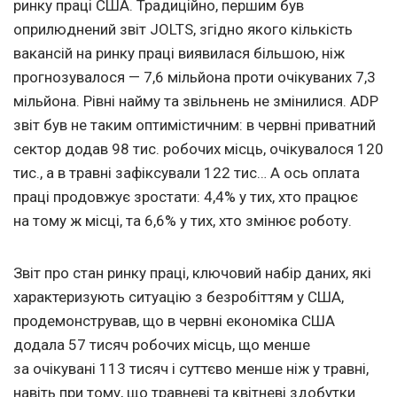
ринку праці США. Традиційно, першим був
оприлюднений звіт JOLTS, згідно якого кількість
вакансій на ринку праці виявилася більшою, ніж
прогнозувалося — 7,6 мільйона проти очікуваних 7,3
мільйона. Рівні найму та звільнень не змінилися. ADP
звіт був не таким оптимістичним: в червні приватний
сектор додав 98 тис. робочих місць, очікувалося 120
тис., а в травні зафіксували 122 тис… А ось оплата
праці продовжує зростати: 4,4% у тих, хто працює
на тому ж місці, та 6,6% у тих, хто змінює роботу.
Звіт про стан ринку праці, ключовий набір даних, які
характеризують ситуацію з безробіттям у США,
продемонстрував, що в червні економіка США
додала 57 тисяч робочих місць, що менше
за очікувані 113 тисяч і суттєво менше ніж у травні,
навіть при тому, що травневі та квітневі здобутки