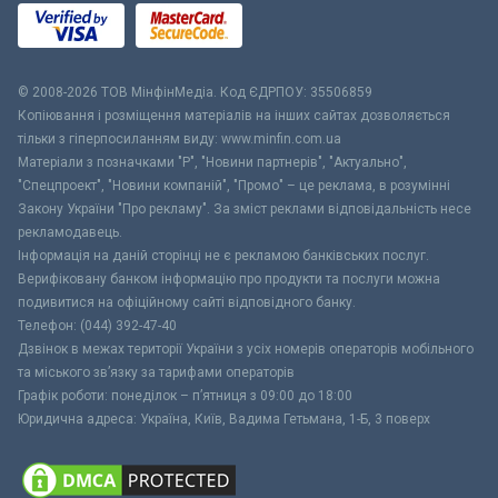
© 2008-2026 ТОВ МiнфiнМедiа. Код ЄДРПОУ: 35506859
Копіювання і розміщення матеріалів на інших сайтах дозволяється
тільки з гіперпосиланням виду: www.minfin.com.ua
Матеріали з позначками "Р", "Новини партнерів", "Актуально",
"Спецпроект", "Новини компаній", "Промо" – це реклама, в розумінні
Закону України "Про рекламу". За зміст реклами відповідальність несе
рекламодавець.
Інформація на даній сторінці не є рекламою банківських послуг.
Верифіковану банком інформацію про продукти та послуги можна
подивитися на офіційному сайті відповідного банку.
Телефон: (044) 392-47-40
Дзвінок в межах території України з усіх номерів операторів мобільного
та міського зв’язку за тарифами операторів
Графік роботи: понеділок – п’ятниця з 09:00 до 18:00
Юридична адреса: Україна, Київ, Вадима Гетьмана, 1-Б, 3 поверх