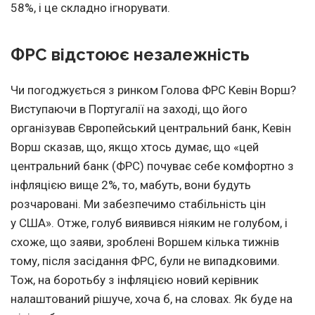
58%, і це складно ігнорувати.
ФРС відстоює незалежність
Чи погоджується з ринком Голова ФРС Кевін Ворш?
Виступаючи в Португалії на заході, що його
організував Європейський центральний банк, Кевін
Ворш сказав, що, якщо хтось думає, що «цей
центральний банк (ФРС) почуває себе комфортно з
інфляцією вище 2%, то, мабуть, вони будуть
розчаровані. Ми забезпечимо стабільність цін
у США». Отже, голуб виявився ніяким не голубом, і
схоже, що заяви, зроблені Воршем кілька тижнів
тому, після засідання ФРС, були не випадковими.
Тож, на боротьбу з інфляцією новий керівник
налаштований рішуче, хоча б, на словах. Як буде на