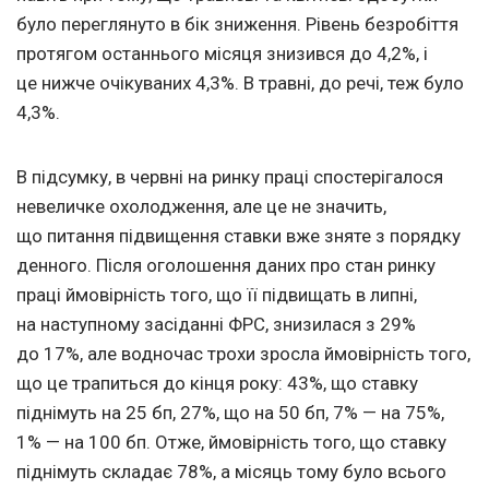
було переглянуто в бік зниження. Рівень безробіття
протягом останнього місяця знизився до 4,2%, і
це нижче очікуваних 4,3%. В травні, до речі, теж було
4,3%.
В підсумку, в червні на ринку праці спостерігалося
невеличке охолодження, але це не значить,
що питання підвищення ставки вже зняте з порядку
денного. Після оголошення даних про стан ринку
праці ймовірність того, що її підвищать в липні,
на наступному засіданні ФРС, знизилася з 29%
до 17%, але водночас трохи зросла ймовірність того,
що це трапиться до кінця року: 43%, що ставку
піднімуть на 25 бп, 27%, що на 50 бп, 7% — на 75%,
1% — на 100 бп. Отже, ймовірність того, що ставку
піднімуть складає 78%, а місяць тому було всього