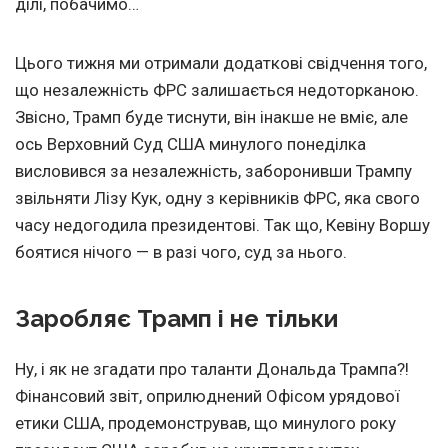
ділі, побачимо…
Цього тижня ми отримали додаткові свідчення того,
що незалежність ФРС залишається недоторканою.
Звісно, Трамп буде тиснути, він інакше не вміє, але
ось Верховний Суд США минулого понеділка
висловився за незалежність, заборонивши Трампу
звільняти Лізу Кук, одну з керівників ФРС, яка свого
часу недогодила президентові. Так що, Кевіну Воршу
боятися нічого — в разі чого, суд за нього.
Заробляє Трамп і не тільки
Ну, і як не згадати про таланти Дональда Трампа?!
Фінансовий звіт, оприлюднений Офісом урядової
етики США, продемонстрував, що минулого року