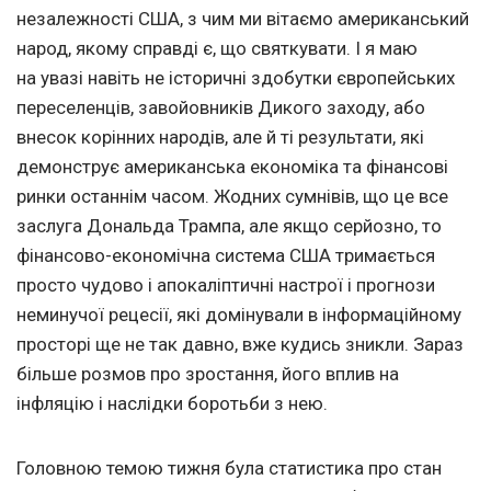
незалежності США, з чим ми вітаємо американський
народ, якому справді є, що святкувати. І я маю
на увазі навіть не історичні здобутки європейських
переселенців, завойовників Дикого заходу, або
внесок корінних народів, але й ті результати, які
демонструє американська економіка та фінансові
ринки останнім часом. Жодних сумнівів, що це все
заслуга Дональда Трампа, але якщо серйозно, то
фінансово-економічна система США тримається
просто чудово і апокаліптичні настрої і прогнози
неминучої рецесії, які домінували в інформаційному
просторі ще не так давно, вже кудись зникли. Зараз
більше розмов про зростання, його вплив на
інфляцію і наслідки боротьби з нею.
Головною темою тижня була статистика про стан