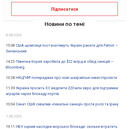
Новини по темі
8.08.2026
15:08
США щомісяця постачатимуть Україні ракети для Patriot —
Зеленський
14:23
Північна Корея заробила до $22 млрд в обхід санкцій —
Bloomberg
13:28
НКЦПФР попереджає про нові шахрайські інвестпроєкти
11:39
Україна просить ЄС виділити 220 млн євро для підтримки
аграріїв через блокаду портів
10:04
Сенат США схвалив «пекельні санкції» проти росії та Ірану
7.08.2026
19:11
НБУ оцінив наслідки морської блокади: скільки втратить