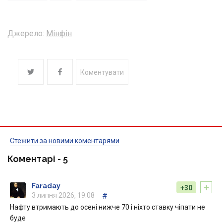
Джерело:
Мінфін
Коментувати
Стежити за новими коментарями
Коментарі -
5
+
Faraday
+30
3 липня 2026, 19:08
#
Нафту втримають до осені нижче 70 і ніхто ставку чіпати не
буде