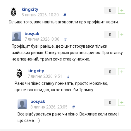
+
kingcity
0
5 липня 2026, 10:30
#
Більше того, вже навіть заговорили про профіцит нафти.
+
bosyak
0
7 липня 2026, 0:06
#
Профіцит був і раніше, дефіцит стосувався тільки
азійських ринків. Спекулі розігріли весь ринок. Про ставку
не впевнений, трамп хоче ставку нижче.
+
kingcity
0
7 липня 2026, 9:51
#
Рано чи пізно ставку понизять, просто можливо,
що не так швидко, як хотілось би Трампу.
+
bosyak
0
8 липня 2026, 23:05
#
Все відбувається рано чи пізно. Важливе коли саме і
що саме… :)