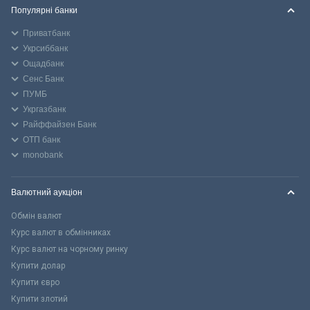
Популярні банки
Приватбанк
Укрсиббанк
Ощадбанк
Сенс Банк
ПУМБ
Укргазбанк
Райффайзен Банк
ОТП банк
monobank
Валютний аукціон
Обмін валют
Курс валют в обмінниках
Курс валют на чорному ринку
Купити долар
Купити євро
Купити злотий