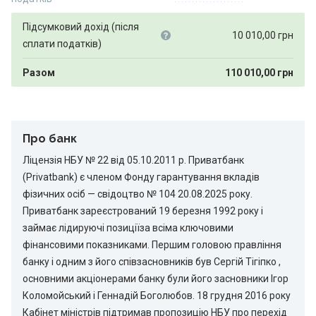
Підсумковий дохід (після
10 010,00
грн
сплати податків)
Разом
110 010,00
грн
Про банк
Ліцензія НБУ № 22 від 05.10.2011 р. Приватбанк
(Privatbank) є членом Фонду гарантування вкладів
фізичних осіб — свідоцтво № 104 20.08.2025 року.
Приватбанк зареєстрований 19 березня 1992 року і
займає лідируючі позиціїза всіма ключовими
фінансовими показниками. Першим головою правління
банку і одним з його співзасновників був Сергій Тігіпко ,
основними акціонерами банку були його засновники Ігор
Коломойський і Геннадій Боголюбов. 18 грудня 2016 року
Кабінет міністрів підтримав пропозицію НБУ про перехід