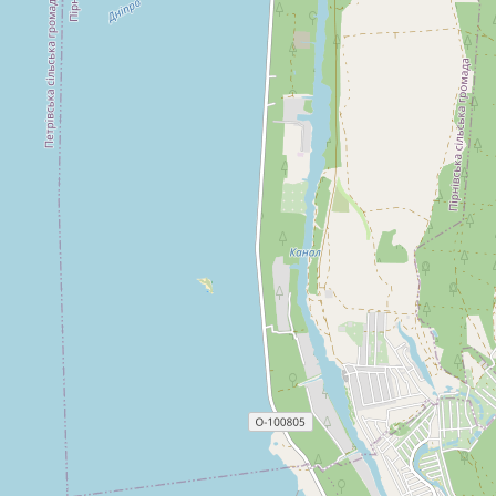
обіймав посаду голови правління GetSwish і Bankgirot
(Швеція), а також члена правління Nasdaq (Nordic). Окрім
того, він керував напрямом послуг глобальних
транзакцій у SEB Bank (міжнародні ринки та Швеція). З 20
січня 2025 року Мікаель Бьоркнерт офіційно приступає до
виконання обовʼязків на посаді голови правління
Приватбанку. Заступники Голови правління: Антон
Разумний: з питань комплаєнсу (з листопада 2022 р.)
Марюс Качмарек: з IT та операційних питань (з 2019 р.)
Євген Заіграєв: з питань корпоративних клієнтів, малого і
середнього бізнесу (з 2022 р.) Дмитро Мусієнко: з питань
роздрібного бізнесу (з вересня 2022 р.) Солвіта Деглава:
з питань реструктуризації та відновлення непрацюючих і
токсичних активів (з 2023 р.) Лариса Чернишова: з питань
фінансів (з липня 2023 р. до цього Член правління з
питань управління ризиками) Джерела інформації: дані
сайту і прес-служби банку, сайтів НБУ, ФГВФО,
Опендатабот, YouControl.