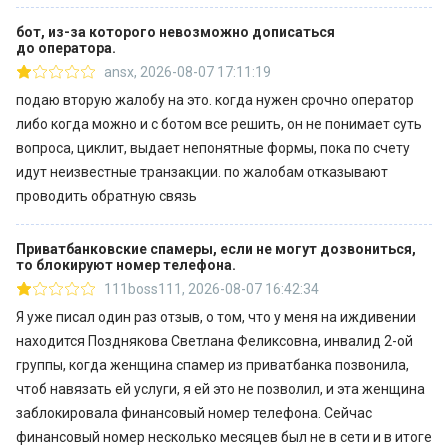
https://minfin.com.ua/ua/2021/01/28/59221850/ —
бот, из-за которого невозможно дописаться
Українці назвали Приватбанк найбільш
до оператора.
клієнтоорієнтованим банком країни —
ansx
,
2026-08-07 17:11:19
https://minfin.com.ua/ua/2021/01/06/58157630/
подаю вторую жалобу на это. когда нужен срочно оператор
Приватбанк є членом: ФГВФО, Visa International,
либо когда можно и с ботом все решить, он не понимает суть
MasterCard Worldwide, China UnionPay, Національна
вопроса, циклит, выдает непонятные формы, пока по счету
платіжна система «Український платіжний простір» (НПС
идут неизвестные транзакции. по жалобам отказывают
«ПРОСТІР»). Приватбанк — універсальний банк, який
проводить обратную связь
надає повний спектр фінансових послуг, як
корпоративним клієнтам, так і фізичним особам. Для
Приватбанковские спамеры, если не могут дозвониться,
фізичних осіб банк пропонує: депозитні програми,
то блокируют номер телефона.
кредитні програми, платіжні картки, онлайн-банкінг,
111boss111
,
2026-08-07 16:42:34
платежі і перекази, страхування, індивідуальні сейфи та
Я уже писал один раз отзыв, о том, что у меня на иждивении
ін. Для юридичних осіб банк пропонує: депозитні і
находится Позднякова Светлана Феликсовна, инвалид 2-ой
кредитні продукти, розрахунково-касове
группы, когда женщина спамер из приватбанка позвонила,
обслуговування, міжбанківські операції, операції з
чтоб навязать ей услуги, я ей это не позволил, и эта женщина
цінними паперами, документарні операції, зарплатні
заблокировала финансовый номер телефона. Сейчас
проекти і зарплатні карти, послуги еквайрінгу, «Касу» —
финансовый номер несколько месяцев был не в сети и в итоге
програмний касовий апарат на платіжних POS-