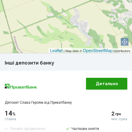
Leaflet
OpenStreetMap
| Map data ©
contributors
Інші депозити банку
Детально
Депозит Слава Героям від Приватбанку
14
2
%
грн
ставка
мін. сума
Онлайн оформлення
Часткове зняття