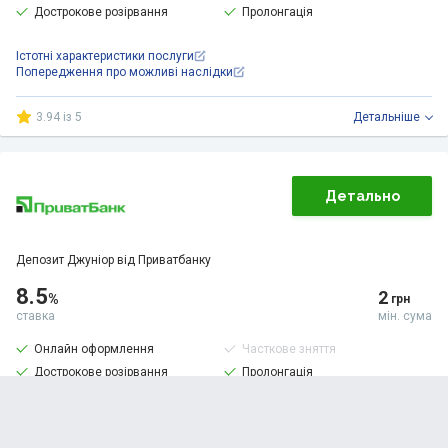
Дострокове розірвання
Пролонгація
Істотні характеристики послуги
Попередження про можливі наслідки
3.94 із 5
Детальнiше
Детально
Депозит Джуніор від Приватбанку
8.5
2
%
грн
ставка
мін. сума
Онлайн оформлення
Часткове зняття
Дострокове розірвання
Пролонгація
Істотні характеристики послуги
Попередження про можливі наслідки