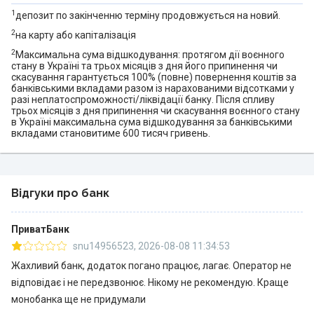
https://minfin.com.ua/ua/2023/05/01/105056393/ —
1
депозит по закінченню терміну продовжується на новий.
Клієнти відзначили Приватбанк у семи «банківських»
2
на карту або капіталізація
номінаціях премії незламного фінтеху PaySpace Magazine
Awards 2022:
2
Максимальна сума відшкодування: протягом дії воєнного
стану в Україні та трьох місяців з дня його припинення чи
https://minfin.com.ua/ua/2023/02/03/100128487/ —
скасування гарантується 100% (повне) повернення коштів за
Приватбанк визнаний «Банком року 2022» як кращий
банківськими вкладами разом із нарахованими відсотками у
разі неплатоспроможності/ліквідації банку. Після спливу
роздрібний, ощадний і прибутковий український банк:
трьох місяців з дня припинення чи скасування воєнного стану
https://minfin.com.ua/ua/2022/02/17/81230093/ —
в Україні максимальна сума відшкодування за банківськими
вкладами становитиме 600 тисяч гривень.
Приватбанк увійшов до ТОП-3 банків, що фінансують
українських аграріїв
https://minfin.com.ua/ua/2022/07/15/88826362/ —
Приватбанк увійшов в ТОП-5 ренкінгу найнадійніших
Відгуки про банк
українських банків FinScore —
https://minfin.com.ua/ua/2021/02/24/60515634/ —
ПриватБанк
Приватбанк визнаний найбільш технологічним
snu14956523
,
2026-08-08 11:34:53
українським Private банком — Euromoney —
Жахливий банк, додаток погано працює, лагає. Оператор не
https://minfin.com.ua/ua/2021/02/10/59857166/ —
відповідає і не передзвонює. Нікому не рекомендую. Краще
Приватбанк в 2020 залучив на обслуговування рекордну
монобанка ще не придумали
кількість підприємців —