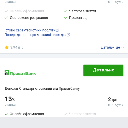
ставка
мін. сума
Онлайн оформлення
Часткове зняття
Дострокове розірвання
Пролонгація
Істотні характеристики послуги
Попередження про можливі наслідки
3.94 із 5
Детальнiше
Детально
Депозит Стандарт строковий від Приватбанку
13
2
%
грн
ставка
мін. сума
Онлайн оформлення
Часткове зняття
Дострокове розірвання
Пролонгація