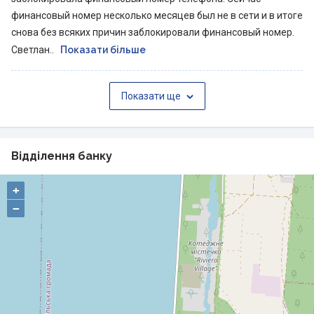
терміналах, інші операції. Акції банку:
финансовый номер несколько месяцев был не в сети и в итоге
https://minfin.com.ua/ua/company/privatbank/deals/
снова без всяких причин заблокировали финансовый номер.
Інтернет-банкінг та мобільний банкінг для приватних осіб:
Светлан..
Показати більше
https://minfin.com.ua/ua/company/privatbank/internet-
banking/ Голова правління — Мікаель Бьоркнерт Пан
Показати ще
Бьоркнерт є досвідченим банкіром з понад 25 річним
досвідом у фінансовому та банківському секторі. Він
обіймав керівні посади у таких компаніях як Swedbank,
Bankgirot, SEB та Nasdaq, зосереджуючись на
Відділення банку
стратегічному управлінні, розробці цифрових послуг та
впровадженні інновацій у банківській справі. Раніше він
+
обіймав посаду керівника напряму банківського бізнесу
−
Swedbank, де відповідав за увесь спектр банківських
послуг, від роздрібного та корпоративного банкінгу до
операційних питань та цифрової трансформації. У
Swedbank пан Бьоркнерт успішно впроваджував
ініціативи зі стратегічного планування та цифрового
банкінгу. Перед тим, як приєднатися до Приватбанку,