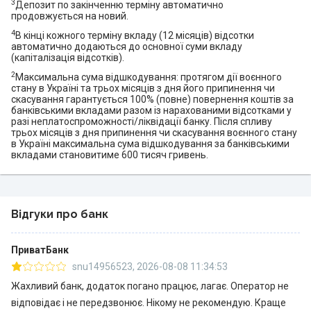
https://minfin.com.ua/ua/2023/05/01/105056393/ —
3
Депозит по закінченню терміну автоматично
продовжується на новий.
Клієнти відзначили Приватбанк у семи «банківських»
4
В кінці кожного терміну вкладу (12 місяців) відсотки
номінаціях премії незламного фінтеху PaySpace Magazine
автоматично додаються до основної суми вкладу
Awards 2022:
(капіталізація відсотків).
https://minfin.com.ua/ua/2023/02/03/100128487/ —
2
Максимальна сума відшкодування: протягом дії воєнного
Приватбанк визнаний «Банком року 2022» як кращий
стану в Україні та трьох місяців з дня його припинення чи
скасування гарантується 100% (повне) повернення коштів за
роздрібний, ощадний і прибутковий український банк:
банківськими вкладами разом із нарахованими відсотками у
https://minfin.com.ua/ua/2022/02/17/81230093/ —
разі неплатоспроможності/ліквідації банку. Після спливу
трьох місяців з дня припинення чи скасування воєнного стану
Приватбанк увійшов до ТОП-3 банків, що фінансують
в Україні максимальна сума відшкодування за банківськими
українських аграріїв
вкладами становитиме 600 тисяч гривень.
https://minfin.com.ua/ua/2022/07/15/88826362/ —
Приватбанк увійшов в ТОП-5 ренкінгу найнадійніших
українських банків FinScore —
Відгуки про банк
https://minfin.com.ua/ua/2021/02/24/60515634/ —
Приватбанк визнаний найбільш технологічним
ПриватБанк
українським Private банком — Euromoney —
snu14956523
,
2026-08-08 11:34:53
https://minfin.com.ua/ua/2021/02/10/59857166/ —
Приватбанк в 2020 залучив на обслуговування рекордну
Жахливий банк, додаток погано працює, лагає. Оператор не
кількість підприємців —
відповідає і не передзвонює. Нікому не рекомендую. Краще