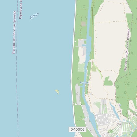
обіймав посаду голови правління GetSwish і Bankgirot
(Швеція), а також члена правління Nasdaq (Nordic). Окрім
того, він керував напрямом послуг глобальних
транзакцій у SEB Bank (міжнародні ринки та Швеція). З 20
січня 2025 року Мікаель Бьоркнерт офіційно приступає до
виконання обовʼязків на посаді голови правління
Приватбанку. Заступники Голови правління: Антон
Разумний: з питань комплаєнсу (з листопада 2022 р.)
Марюс Качмарек: з IT та операційних питань (з 2019 р.)
Євген Заіграєв: з питань корпоративних клієнтів, малого і
середнього бізнесу (з 2022 р.) Дмитро Мусієнко: з питань
роздрібного бізнесу (з вересня 2022 р.) Солвіта Деглава:
з питань реструктуризації та відновлення непрацюючих і
токсичних активів (з 2023 р.) Лариса Чернишова: з питань
фінансів (з липня 2023 р. до цього Член правління з
питань управління ризиками) Джерела інформації: дані
сайту і прес-служби банку, сайтів НБУ, ФГВФО,
Опендатабот, YouControl.