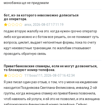
https://minfin.com.ua/ua/2021/01/28/59221850/ —
монобанка ще не придумали
Українці назвали Приватбанк найбільш
клієнтоорієнтованим банком країни —
бот, из-за которого невозможно дописаться
до оператора.
https://minfin.com.ua/ua/2021/01/06/58157630/
ansx
,
2026-08-07 17:11:19
Приватбанк є членом: ФГВФО, Visa International,
MasterCard Worldwide, China UnionPay, Національна
подаю вторую жалобу на это. когда нужен срочно оператор
платіжна система «Український платіжний простір» (НПС
либо когда можно и с ботом все решить, он не понимает суть
«ПРОСТІР»). Приватбанк — універсальний банк, який
вопроса, циклит, выдает непонятные формы, пока по счету
надає повний спектр фінансових послуг, як
идут неизвестные транзакции. по жалобам отказывают
корпоративним клієнтам, так і фізичним особам. Для
проводить обратную связь
фізичних осіб банк пропонує: депозитні програми,
кредитні програми, платіжні картки, онлайн-банкінг,
Приватбанковские спамеры, если не могут дозвониться,
то блокируют номер телефона.
платежі і перекази, страхування, індивідуальні сейфи та
111boss111
,
2026-08-07 16:42:34
ін. Для юридичних осіб банк пропонує: депозитні і
кредитні продукти, розрахунково-касове
Я уже писал один раз отзыв, о том, что у меня на иждивении
обслуговування, міжбанківські операції, операції з
находится Позднякова Светлана Феликсовна, инвалид 2-ой
цінними паперами, документарні операції, зарплатні
группы, когда женщина спамер из приватбанка позвонила,
проекти і зарплатні карти, послуги еквайрінгу, «Касу» —
чтоб навязать ей услуги, я ей это не позволил, и эта женщина
програмний касовий апарат на платіжних POS-
заблокировала финансовый номер телефона. Сейчас