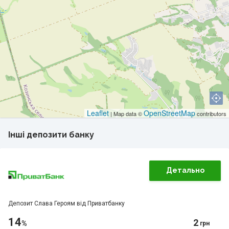
Leaflet
OpenStreetMap
| Map data ©
contributors
Інші депозити банку
Детально
Депозит Слава Героям від Приватбанку
14
2
%
грн