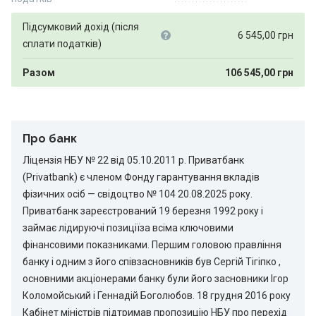
Підсумковий дохід (після
6 545,00
грн
сплати податків)
Разом
106 545,00
грн
Про банк
Ліцензія НБУ № 22 від 05.10.2011 р. Приватбанк
(Privatbank) є членом Фонду гарантування вкладів
фізичних осіб — свідоцтво № 104 20.08.2025 року.
Приватбанк зареєстрований 19 березня 1992 року і
займає лідируючі позиціїза всіма ключовими
фінансовими показниками. Першим головою правління
банку і одним з його співзасновників був Сергій Тігіпко ,
основними акціонерами банку були його засновники Ігор
Коломойський і Геннадій Боголюбов. 18 грудня 2016 року
Кабінет міністрів підтримав пропозицію НБУ про перехід