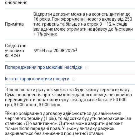
оновлення
маркетингу Приватбанк). — Міжнародне рейтингове
агентство Fitch Ratings у 2023 році підтвердило рейтинги
Відкрити депозит можна на користь дитини до
16 років. При оформленні нового вкладу від 250
Приватбанку: довгостроковий рейтинг дефолту емітента
Примітка
тис. гривень та більше на строк 3 – 12 місяців
(РДЕ) Приватбанку в іноземній валюті на рівні CCC- і
вкладник може отримати надбавку до % ставки
+ 1% річних
довгостроковий рейтинг дефолту в національній валюті
на рівні CCC:
Свідоцтво
2
учасника
№104 від 20.08.2025
https://minfin.com.ua/ua/2023/07/06/108504050/ — За
ФГВФО
результатами міжнародного дослідження ефективності
інтернет-банків для бізнесу Business Online Banking 2023,
Попередження про можливі наслідки
який щорічно проводить SME Banking Club, «Приват24
Істотні характеристики послуги
для бізнесу» визнано найефективнішим інтернет-банком
для підприємців та бізнесу в Україні та серед країн
1
Поповнювати рахунок можна на будь-якому терміні вкладу.
Сума поповнення протягом календарного місяця не повинна
Східної Європи, Кавказу та Центральної Азії:
перевищувати початкову суму і складати не більше 50 000
https://minfin.com.ua/ua/2023/05/22/106238088/ — SME
грн, 3 000 долл., 3 000 євро.
Banking Agency оприлюднили результати щорічного
2
Якщо розірвання договору здійснюється до закінчення
чергового терміну (1 рік), то відсотки будуть перераховані за
дослідження «Екосистеми для бізнесу 2023» та
ставкою «До запитання». Дитина може закрити депозит
Приватбанк було визнано найкращою екосистемою
тільки після передачі прав. У цьому випадку рахунок
закривається без зниження процентної ставки.
банківського обслуговування малого бізнесу ЕМА: