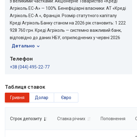
з великими частками: Акціонерне Товариство «Креді
Агріколь ЕС-А» — 100%. Бенефіціарні власники: АТ «Креді
Агріколь ЕС-А «, Франція. Розмір статутного капіталу
Креді Агріколь Банку станом на 2026 рік становить: 1 222
928 760 грн. Креді Агріколь — системно важливий банк,
відповідно до даних НБУ, оприлюднених у червні 2026
року. Банк є членом Фонду гарантування вкладів
Детально
фізичних осіб (свідоцтво № 040 від 20.08.2025 р.). Креді
Телефон
Агріколь став переможцем FinAwards 2026 в номінації:
«Стійкий банк»
+38 (044) 495-22-77
https://minfin.com.ua/ua/2026/03/29/170866590/. Срібло
FinAwards 2026 банк отримав у номінації: Найкращий
Таблиця ставок
кредит готівкою. Креді Агріколь Банк став срібним
призером FinAwards 2025 у номінації «Найкращий кредит
гривня
долар
євро
готівкою» та бронзовим призером FinAwards 2025 у
номінації «Стійкий банк». Креді Агріколь Банк став
срібним призером FinAwards 2024 у номінації «Стійкий
Строк депозиту
Ставка річних
Поповнення
банк»: https://minfin.com.ua/ua/2024/03/29/124103607/
Банк став бронзовим призером FinAwards 2023 у