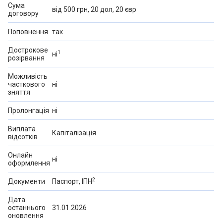
Сума
від 500 грн, 20 дол, 20 євр
договору
Поповнення
так
Дострокове
1
ні
розірвання
Можливість
часткового
ні
зняття
Пролонгація
ні
Виплата
Капіталізація
відсотків
Онлайн
ні
оформлення
2
Документи
Паспорт, ІПН
Дата
останнього
31.01.2026
оновлення