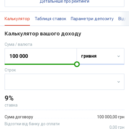
Детальніше про рейтинги
Калькулятор
Таблиця ставок
Параметри депозиту
Відгу
Калькулятор вашого доходу
Сума / валюта
Строк
9%
ставка
Сума договору
100 000,00
грн
Відсотки від банку до сплати
0,00
грн