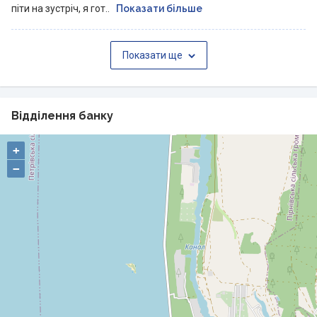
піти на зустріч, я гот..
Показати більше
Показати ще
Відділення банку
+
−