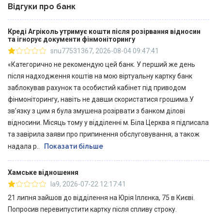
Відгуки про банк
Креді Агріколь утримує кошти після розірвання відносин
та ігнорує документи фінмоніторингу
snu77531367
,
2026-08-04 09:47:41
«Категорично не рекомендую цей банк. У перший же день
після надходження коштів на мою віртуальну картку банк
заблокував рахунок та особистий кабінет під приводом
фінмоніторингу, навіть не давши скористатися грошима.У
зв’язку з цим я була змушена розірвати з банком ділові
відносини. Місяць тому у відділенні м. Біла Церква я підписала
та завірила заяви про припинення обслуговування, а також
надала р..
Показати більше
Хамське відношення
la9
,
2026-07-22 12:17:41
21 липня зайшов до відділення на Юрія Іллєнка, 75 в Києві.
Попросив перевипустити картку після спливу строку.