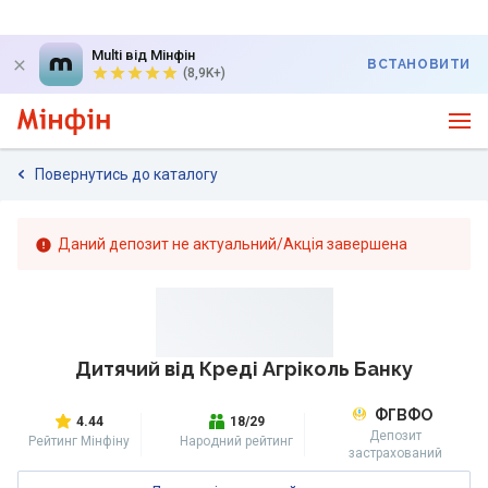
Multi від Мінфін
ВСТАНОВИТИ
(8,9K+)
Повернутись до каталогу
Даний депозит не актуальний/Акція завершена
Дитячий від Креді Агріколь Банку
ФГВФО
4.44
18/29
Депозит
Рейтинг Мінфіну
Народний рейтинг
застрахований