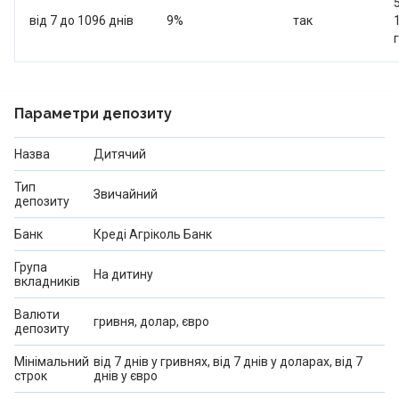
номінації «Стійкий банк». Інтернет-банкінг та мобільні
від 7 до 1096 днів
9
%
так
додатки для приватних осіб:
https://minfin.com.ua/ua/company/credit-agricole/internet-
banking/ Т.в.о. голови правління — Віталій Кучер.
Джерела: дані сайту і прес-служби банку, сайтів НБУ,
Параметри депозиту
ФГВФО, Опендатабот, YouControl.
Назва
Дитячий
Тип
Звичайний
депозиту
Банк
Креді Агріколь Банк
Група
На дитину
вкладників
Валюти
гривня, долар, євро
депозиту
Мінімальний
від 7 днів у гривнях, від 7 днів у доларах, від 7
строк
днів у євро