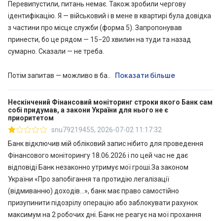
Перевипустили, питань немає. Також зробили чергову
ідентифікацію. Я — військовий і в мене в квартирі була довідка
з частини про місце служби (форма 5). Запропонував
принести, бо це рядом — 15−20 хвилин на туди та назад
сумарно. Сказали — не треба.
Потім запитав — можливо в ба..
Показати більше
Нескінчений Фінансовий моніторинг строки якого Банк сам
собі придумав, а закони України для нього не є
приоритетом
snu79219455
,
2026-07-02 11:17:32
Банк відключив мій обліковий запис нібито для проведення
Фінансового моніторингу 18.06.2026 і по цей час не дає
відповіді Банк незаконно утримує мої гроші.За законом
України «Про запобігання та протидію легалізації
(відмиванню) доходів…», банк має право самостійно
призупинити підозрілу операцію або заблокувати рахунок
максимум на 2 робочих дні. Банк не реагує на мої прохання