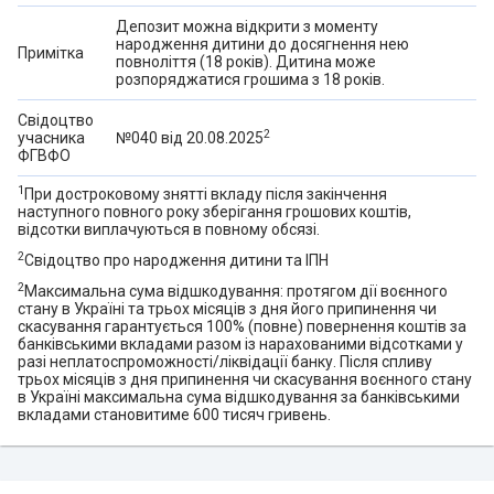
Депозит можна відкрити з моменту
народження дитини до досягнення нею
Примітка
повноліття (18 років). Дитина може
розпоряджатися грошима з 18 років.
Свідоцтво
2
учасника
№040 від 20.08.2025
ФГВФО
1
При достроковому знятті вкладу після закінчення
наступного повного року зберігання грошових коштів,
відсотки виплачуються в повному обсязі.
2
Свідоцтво про народження дитини та ІПН
2
Максимальна сума відшкодування: протягом дії воєнного
стану в Україні та трьох місяців з дня його припинення чи
скасування гарантується 100% (повне) повернення коштів за
банківськими вкладами разом із нарахованими відсотками у
разі неплатоспроможності/ліквідації банку. Після спливу
трьох місяців з дня припинення чи скасування воєнного стану
в Україні максимальна сума відшкодування за банківськими
вкладами становитиме 600 тисяч гривень.