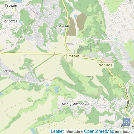
Leaflet
OpenStreetMap
| Map data ©
contributors