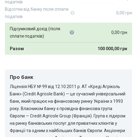
податків
Відсотки від банку після сплати
0,00
грн
податків
Підсумковий дохід (після
0,00
грн
сплати податків)
Разом
100 000,00
грн
Про банк
Ліцензія НБУ № 99 від 12.10.2011 р. АТ «Креді Агріколь
Банк» (Credit Agricole Bank) — це сучасний універсальний
банк, який працює на фінансовому ринку України з 1993
року. Власником банку є провідна фінансова група
Європи — Credit Agricole Group (Франція). Група є лідером
на ринку банківських послуг для приватних клієнтів у
Франції та одним з найбільших банків Європи. Акціонери