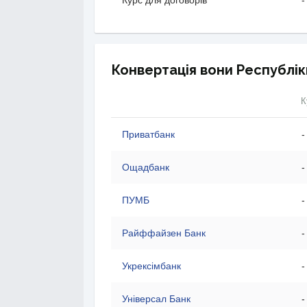
Курс для договорів
-
Конвертація вони Республік
К
Приватбанк
-
Ощадбанк
-
ПУМБ
-
Райффайзен Банк
-
Укрексімбанк
-
Універсал Банк
-