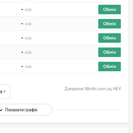
-
Обмін
0.00
-
Обмін
0.00
-
Обмін
0.00
-
Обмін
0.00
-
Обмін
0.00
Джерела: Minfin.com.ua, НБУ
ах
Показати графік