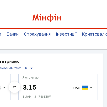
и
Банки
Страхування
Інвестиції
Криптовал
 в гривню
026-08-07 20:01 UTC
Я отримаю
UAH
1 UAH = 31.746 KRW