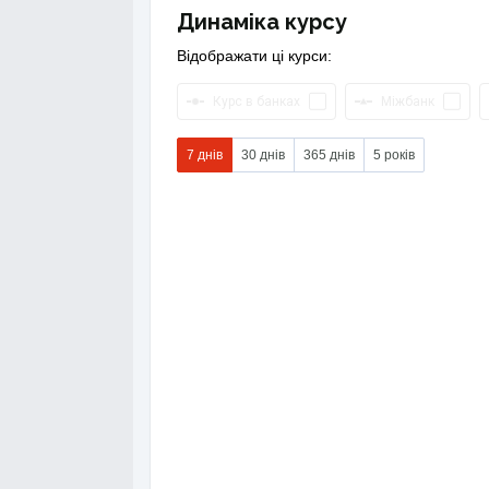
Динаміка курсу
Відображати ці курси:
Курс в банках
Міжбанк
7 днів
30 днів
365 днів
5 років