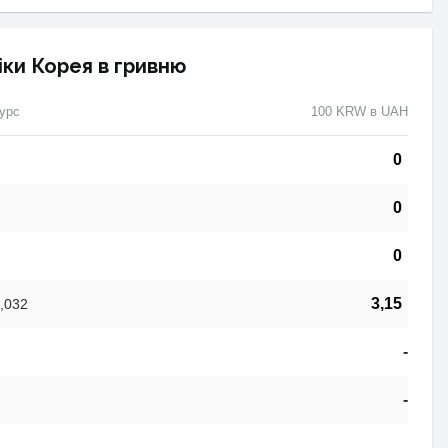
ки Корея в гривню
урс
100 KRW в UAH
0
0
0
3,15
,032
-
-
-