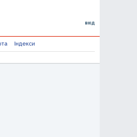
ВХІД
юта
Індекси