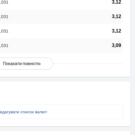
3,12
,031
3,12
,031
3,12
,031
3,09
,031
Показати повністю
едагувати список валют