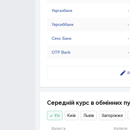
Укргазбанк
-
Укрсиббанк
-
Сенс Банк
-
OTP Bank
-
Р
Середній курс в обмінних п
Усі
Київ
Львів
Запоріжжя
Валюта
Купівля