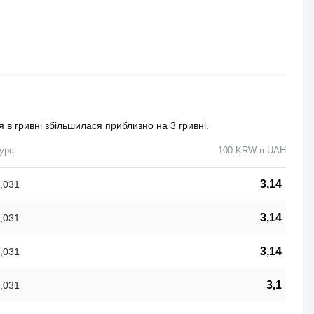
я в гривні збільшилася приблизно на 3 гривні.
урс
100 KRW в UAH
3,14
,031
3,14
,031
3,14
,031
3,1
,031