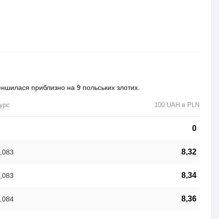
меншилася приблизно на 9 польських злотих.
урс
100 UAH в PLN
0
8,32
,083
8,34
,083
8,36
,084