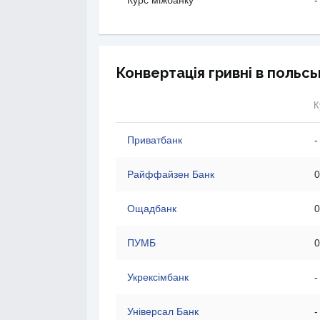
Курс міжбанку
-
Конвертація гривні в польсь
К
Приватбанк
-
Райффайзен Банк
0
Ощадбанк
0
ПУМБ
0
Укрексімбанк
-
Універсал Банк
-