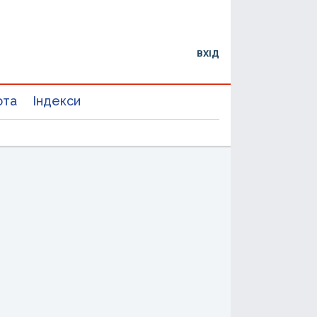
ВХІД
юта
Індекси