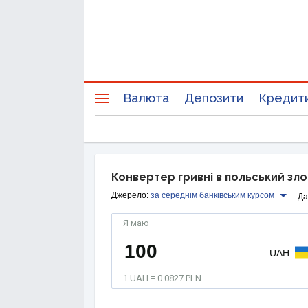
Валюта
Депозити
Кредит
Конвертер гривні в польський зл
Джерело:
за середнім банківським курсом
Да
Я маю
UAH
1 UAH = 0.0827 PLN