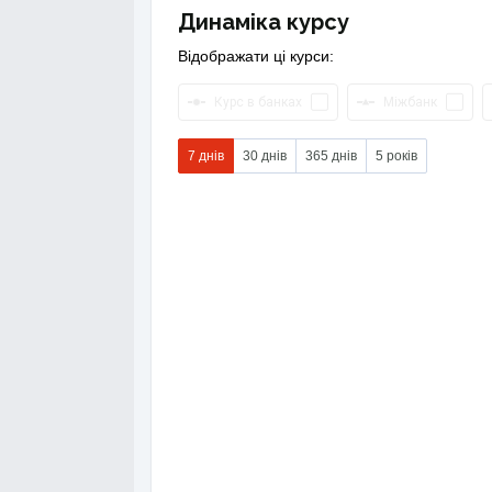
Динаміка курсу
Відображати ці курси:
Курс в банках
Міжбанк
7 днів
30 днів
365 днів
5 років