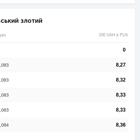
ьський злотий
урс
100 UAH в PLN
0
8,27
,083
8,32
,083
8,33
,083
8,33
,083
8,36
,084
-