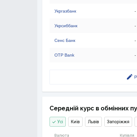
Укргазбанк
-
Укрсиббанк
-
Сенс Банк
-
OTP Bank
-
Р
Середній курс в обмінних п
Усі
Київ
Львів
Запоріжжя
Валюта
Купівля