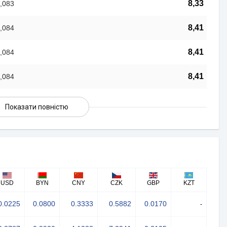
8,33
,083
8,41
,084
8,41
,084
8,41
,084
Показати повністю
USD
BYN
CNY
CZK
GBP
KZT
0.0225
0.0800
0.3333
0.5882
0.0170
-