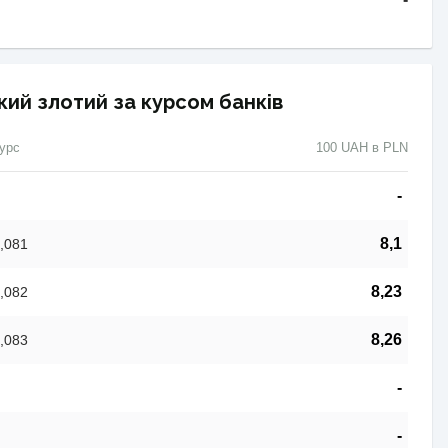
кий злотий за курсом банків
урс
100 UAH в PLN
-
8,1
,081
8,23
,082
8,26
,083
-
-