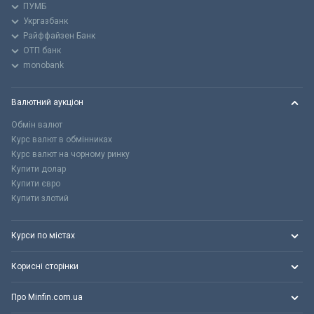
ПУМБ
Укргазбанк
Райффайзен Банк
ОТП банк
monobank
Валютний аукціон
Обмін валют
Курс валют в обмінниках
Курс валют на чорному ринку
Купити долар
Купити євро
Купити злотий
Курси по містах
Корисні сторінки
Про Minfin.com.ua