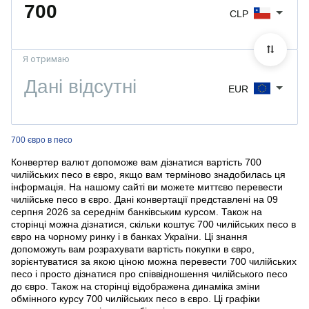
CLP
Я отримаю
EUR
700 євро в песо
Конвертер валют допоможе вам дізнатися вартість 700
чилійських песо в євро, якщо вам терміново знадобилась ця
інформація. На нашому сайті ви можете миттєво перевести
чилійське песо в євро. Дані конвертації представлені на 09
серпня 2026 за середнім банківським курсом. Також на
сторінці можна дізнатися, скільки коштує 700 чилійських песо в
євро на чорному ринку і в банках України. Ці знання
допоможуть вам розрахувати вартість покупки в євро,
зорієнтуватися за якою ціною можна перевести 700 чилійських
песо і просто дізнатися про співвідношення чилійського песо
до євро. Також на сторінці відображена динаміка зміни
обмінного курсу 700 чилійських песо в євро. Ці графіки