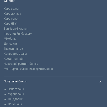
Фінанси
Курс валют
Курс долара
Курс євро
Курс НБУ
Банківські картки
Інвестиційні брокери
Міжбанк
Депозити
Тарифи на газ
Конвертер валют
Кредит онлайн
Народний рейтинг банків
Моніторинг обмінників криптовалют
Популярні банки
Приватбанк
Укрсиббанк
Ощадбанк
Сенс Банк