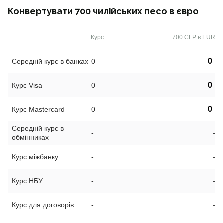
Конвертувати 700 чилійських песо в євро
Курс
700 CLP в EUR
0
Середній курс в банках
0
0
Курс Visa
0
0
Курс Mastercard
0
Середній курс в
-
-
обмінниках
-
Курс міжбанку
-
-
Курс НБУ
-
-
Курс для договорів
-