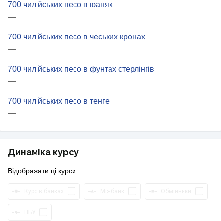
700 чилійських песо в юанях
—
700 чилійських песо в чеських кронах
—
700 чилійських песо в фунтах стерлінгів
—
700 чилійських песо в тенге
—
Динаміка курсу
Відображати ці курси:
Курс в банках
Міжбанк
Обмінники
НБУ