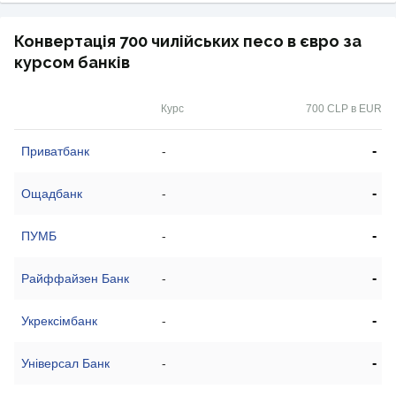
Конвертація 700 чилійських песо в євро за
курсом банків
Курс
700 CLP в EUR
-
Приватбанк
-
-
Ощадбанк
-
-
ПУМБ
-
-
Райффайзен Банк
-
-
Укрексімбанк
-
-
Універсал Банк
-