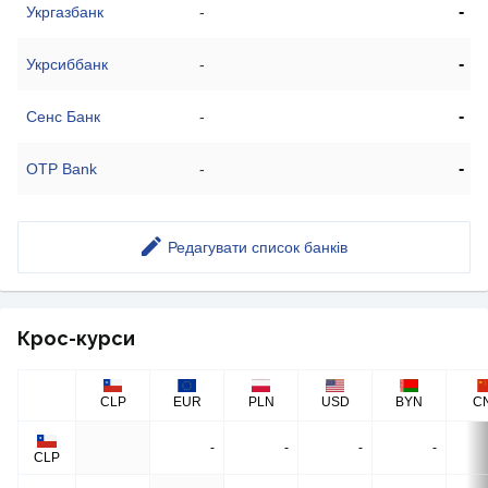
-
Укргазбанк
-
-
Укрсиббанк
-
-
Сенс Банк
-
-
OTP Bank
-
Редагувати список банків
Крос-курси
CLP
EUR
PLN
USD
BYN
C
-
-
-
-
CLP