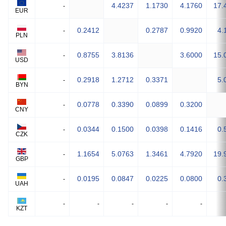
4.4237
1.1730
4.1760
17.
-
EUR
0.2412
0.2787
0.9920
4.
-
PLN
0.8755
3.8136
3.6000
15.
-
USD
0.2918
1.2712
0.3371
5.
-
BYN
0.0778
0.3390
0.0899
0.3200
-
CNY
0.0344
0.1500
0.0398
0.1416
0.
-
CZK
1.1654
5.0763
1.3461
4.7920
19.
-
GBP
0.0195
0.0847
0.0225
0.0800
0.
-
UAH
-
-
-
-
-
KZT