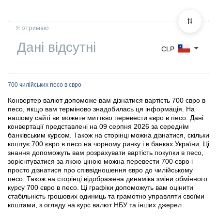
Я отримаю
CLP
700 чилійських песо в євро
Конвертер валют допоможе вам дізнатися вартість 700 євро в
песо, якщо вам терміново знадобилась ця інформація. На
нашому сайті ви можете миттєво перевести євро в песо. Дані
конвертації представлені на 09 серпня 2026 за середнім
банківським курсом. Також на сторінці можна дізнатися, скільки
коштує 700 євро в песо на чорному ринку і в банках України. Ці
знання допоможуть вам розрахувати вартість покупки в песо,
зорієнтуватися за якою ціною можна перевести 700 євро і
просто дізнатися про співвідношення євро до чилійському
песо. Також на сторінці відображена динаміка зміни обмінного
курсу 700 євро в песо. Ці графіки допоможуть вам оцінити
стабільність грошових одиниць та грамотно управляти своїми
коштами, з огляду на курс валют НБУ та інших джерел.