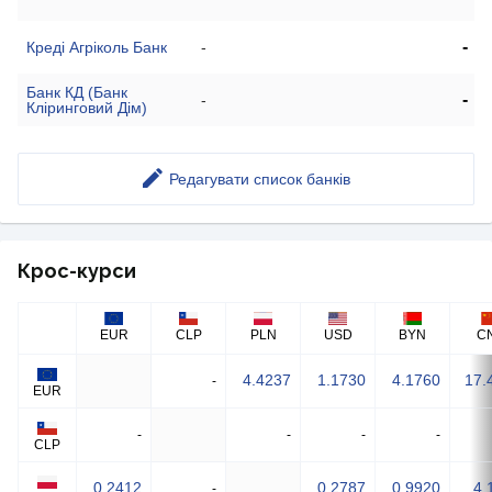
-
Креді Агріколь Банк
-
Банк КД (Банк
-
-
Кліринговий Дім)
Редагувати список банків
Крос-курси
EUR
CLP
PLN
USD
BYN
C
4.4237
1.1730
4.1760
17.
-
EUR
-
-
-
-
CLP
0.2412
0.2787
0.9920
4.
-