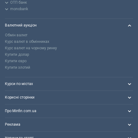
ОТП банк
monobank
Валютний аукціон
Обмін валют
Курс валют в обмінниках
Курс валют на чорному ринку
Купити долар
Купити євро
Купити злотий
Курси по містах
Корисні сторінки
Про Minfin.com.ua
Реклама