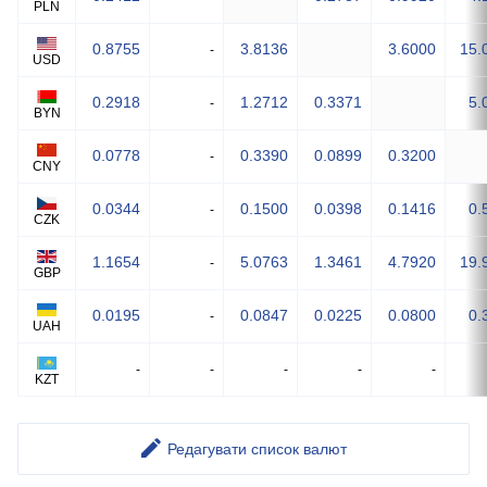
PLN
0.8755
3.8136
3.6000
15.
-
USD
0.2918
1.2712
0.3371
5.
-
BYN
0.0778
0.3390
0.0899
0.3200
-
CNY
0.0344
0.1500
0.0398
0.1416
0.
-
CZK
1.1654
5.0763
1.3461
4.7920
19.
-
GBP
0.0195
0.0847
0.0225
0.0800
0.
-
UAH
-
-
-
-
-
KZT
Редагувати список валют