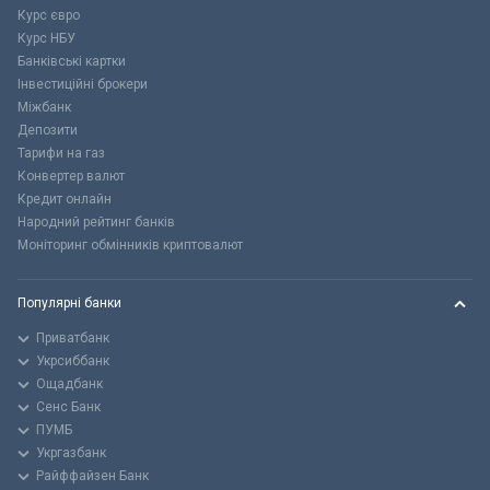
Курс євро
Курс НБУ
Банківські картки
Інвестиційні брокери
Міжбанк
Депозити
Тарифи на газ
Конвертер валют
Кредит онлайн
Народний рейтинг банків
Моніторинг обмінників криптовалют
Популярні банки
Приватбанк
Укрсиббанк
Ощадбанк
Сенс Банк
ПУМБ
Укргазбанк
Райффайзен Банк