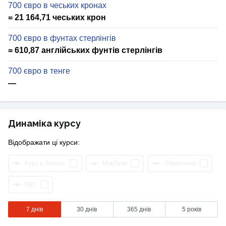
700 євро в чеських кронах
= 21 164,71 чеських крон
700 євро в фунтах стерлінгів
= 610,87 англійських фунтів стерлінгів
700 євро в тенге
—
Динаміка курсу
Відображати ці курси:
Курс в банках
Міжбанк
Обмінники
НБУ
7 днів
30 днів
365 днів
5 років