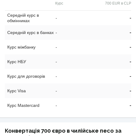
Курс
700 EUR в CLP
Середній курс в
-
-
обмінниках
-
Середній курс в банках
-
-
Курс міжбанку
-
-
Курс НБУ
-
-
Курс для договорів
-
-
Курс Visa
-
-
Курс Mastercard
-
Конвертація 700 євро в чилійське песо за