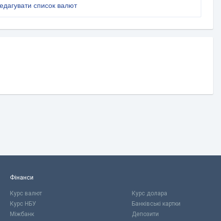
едагувати список валют
Фінанси
Курс валют
Курс долара
Курс НБУ
Банківські картки
Міжбанк
Депозити