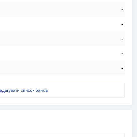
-
-
-
-
-
едагувати список банків