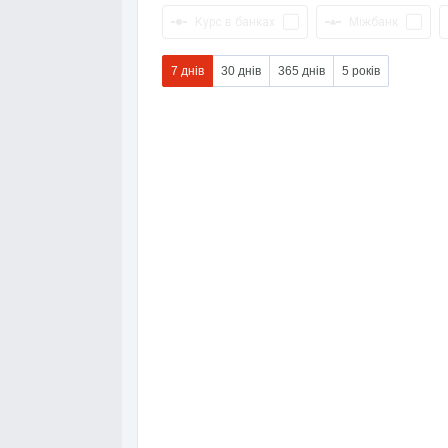
Курс в банках
Міжбанк
7 днів
30 днів
365 днів
5 років