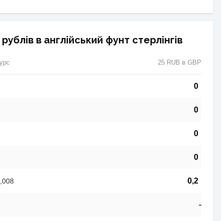
рублів в англійський фунт стерлінгів
урс
25 RUB в GBP
0
0
0
0
0,2
,008
-