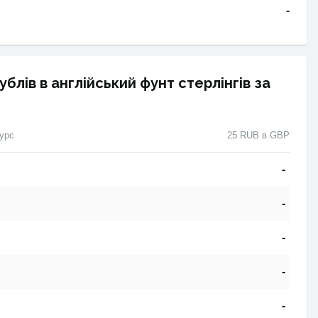
-
ублів в англійський фунт стерлінгів за
урс
25 RUB в GBP
-
-
-
-
-