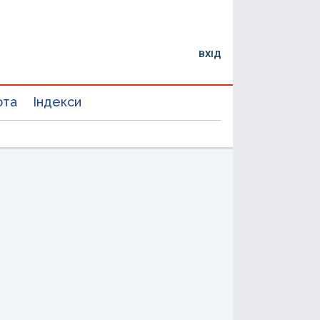
ВХІД
юта
Індекси