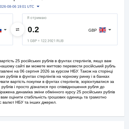
026-08-06 19:01 UTC
Я отримаю
GBP
1 GBP = 122.3921 RUB
ртість 25 російських рублів в фунтах стерлінгів, якщо вам
нашому сайті ви можете миттєво перевести російський рубль
ставлені на 06 серпня 2026 за курсом НБУ. Також на сторінці
ких рублів в фунтах стерлінгів на чорному ринку і в банках
ати вартість покупки в фунтах стерлінгів, зорієнтуватися за
рублів і просто дізнатися про співвідношення рубля до
бражена динаміка зміни обмінного курсу 25 російських рублів
ь вам оцінити стабільність грошових одиниць та грамотно
рс валют НБУ та інших джерел.