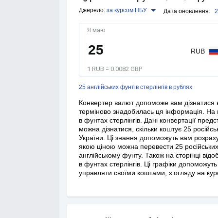
Джерело:
за курсом НБУ
Дата оновлення:
2
Я маю
RUB
1 RUB = 0.0082 GBP
25 англійських фунтів стерлінгів в рублях
Конвертер валют допоможе вам дізнатися ва
терміново знадобилась ця інформація. На 
в фунтах стерлінгів. Дані конвертації пред
можна дізнатися, скільки коштує 25 російсь
України. Ці знання допоможуть вам розрахув
якою ціною можна перевести 25 російських 
англійському фунту. Також на сторінці відо
в фунтах стерлінгів. Ці графіки допоможут
управляти своїми коштами, з огляду на ку