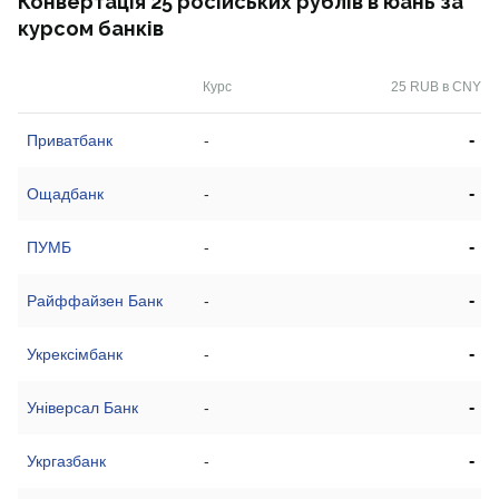
Конвертація 25 російських рублів в юань за
курсом банків
Курс
25 RUB в CNY
-
Приватбанк
-
-
Ощадбанк
-
-
ПУМБ
-
-
Райффайзен Банк
-
-
Укрексімбанк
-
-
Універсал Банк
-
-
Укргазбанк
-