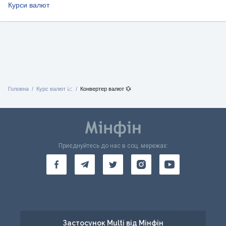
Курси валют
Головна
Курс валют 📈
Конвертер валют 💱
Приєднуйтесь до нас в соц. мережах:
Застосунок Multi від Мінфін