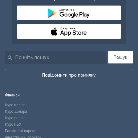
Доступно в
Доступно в
Пошук
Повідомити про помилку
Фінанси
Курс валют
Курс долара
Курс євро
Курс НБУ
Банківські картки
Інвестиційні брокери