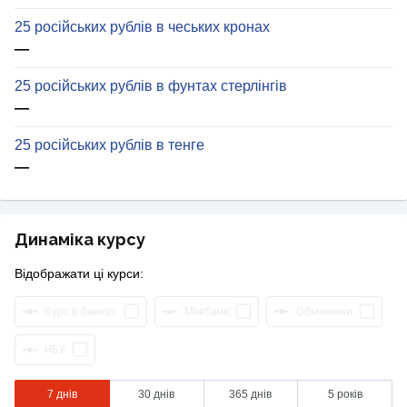
25 російських рублів в чеських кронах
—
25 російських рублів в фунтах стерлінгів
—
25 російських рублів в тенге
—
Динаміка курсу
Відображати ці курси:
Курс в банках
Міжбанк
Обмінники
НБУ
7 днів
30 днів
365 днів
5 років