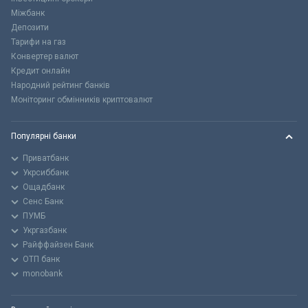
Міжбанк
Депозити
Тарифи на газ
Конвертер валют
Кредит онлайн
Народний рейтинг банків
Моніторинг обмінників криптовалют
Популярні банки
Приватбанк
Укрсиббанк
Ощадбанк
Сенс Банк
ПУМБ
Укргазбанк
Райффайзен Банк
ОТП банк
monobank