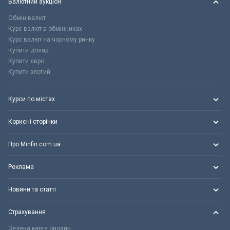
Валютний аукціон
Обмін валют
Курс валют в обмінниках
Курс валют на чорному ринку
Купити долар
Купити євро
Купити злотий
Курси по містах
Корисні сторінки
Про Minfin.com.ua
Реклама
Новини та статті
Страхування
Зелена карта онлайн