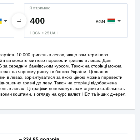
Я отримаю
BGN
1 BGN = 25 UAH
артість 10 000 гривень в левах, якщо вам терміново
ті ви можете миттєво перевести гривню в левах. Дані
6 за середнім банківським курсом. Також на сторінці можна
 левах на чорному ринку і в банках України. Ці знання
пки в левах, зорієнтуватися за якою ціною можна перевести
відношення гривні до леву. Також на сторінці відображена
ень в левах. Ці графіки допоможуть вам оцінити стабільність
воїми коштами, з огляду на курс валют НБУ та інших джерел.
= 224,85 доларів