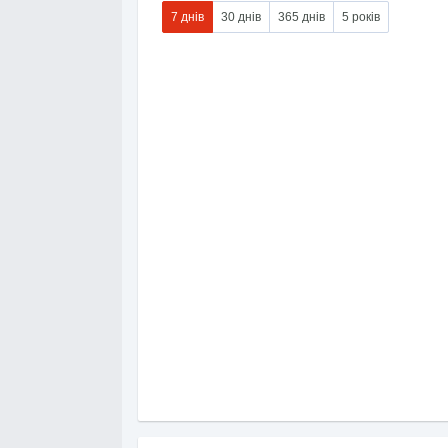
7 днів
30 днів
365 днів
5 років