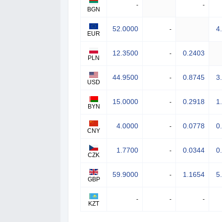
-
-
BGN
52.0000
4
-
EUR
12.3500
0.2403
-
PLN
44.9500
0.8745
3
-
USD
15.0000
0.2918
1
-
BYN
4.0000
0.0778
0
-
CNY
1.7700
0.0344
0
-
CZK
59.9000
1.1654
5
-
GBP
-
-
-
KZT