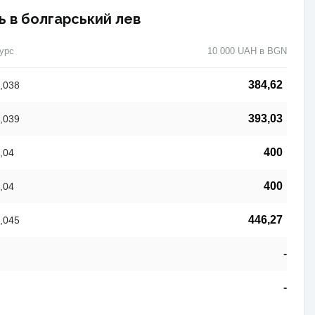
ь в болгарський лев
урс
10 000 UAH в BGN
384,62
,038
393,03
,039
400
,04
400
,04
446,27
,045
-
-