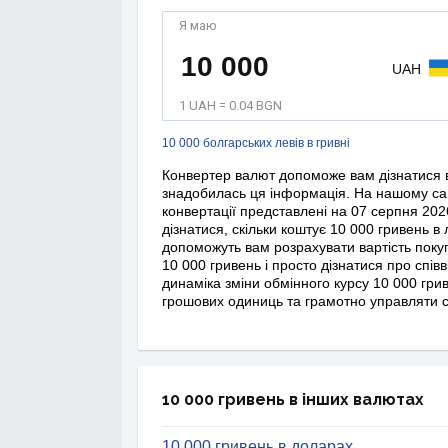
Я маю
UAH
1 UAH = 0.04 BGN
10 000 болгарських левів в гривні
Конвертер валют допоможе вам дізнатися в
знадобилась ця інформація. На нашому сай
конвертації представлені на 07 серпня 202
дізнатися, скільки коштує 10 000 гривень в
допоможуть вам розрахувати вартість поку
10 000 гривень і просто дізнатися про спів
динаміка зміни обмінного курсу 10 000 грив
грошових одиниць та грамотно управляти с
10 000 гривень в інших валютах
10 000 гривень в доларах