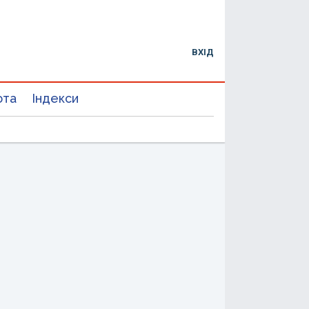
ВХІД
юта
Індекси