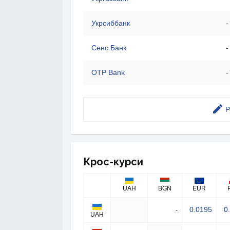
Укрсиббанк
-
Сенс Банк
-
OTP Bank
-
Р
Крос-курси
UAH
BGN
EUR
0.0195
0
-
UAH