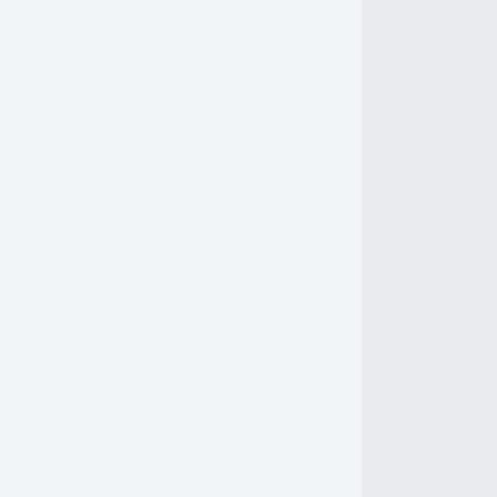
-
-
-
-
-
-
-
-