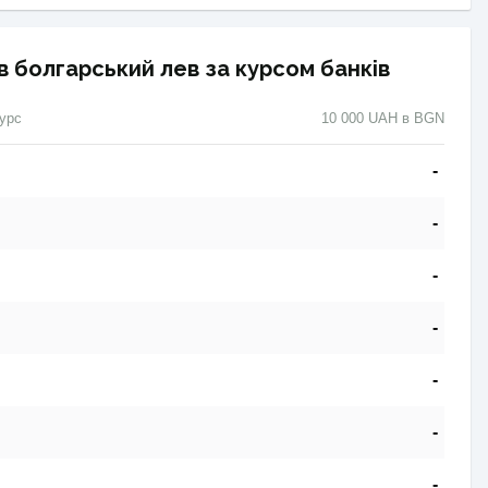
в болгарський лев за курсом банків
урс
10 000 UAH в BGN
-
-
-
-
-
-
-