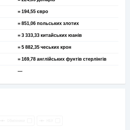
= 194,55 євро
= 851,06 польських злотих
= 3 333,33 китайських юанів
= 5 882,35 чеських крон
= 169,78 англійських фунтів стерлінгів
—
Обмінники
НБУ