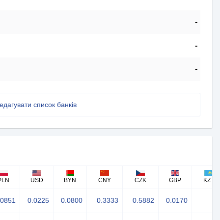
-
-
-
едагувати список банків
PLN
USD
BYN
CNY
CZK
GBP
KZT
.0851
0.0225
0.0800
0.3333
0.5882
0.0170