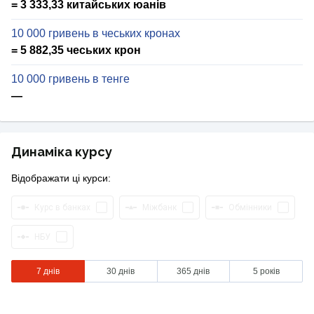
= 3 333,33 китайських юанів
10 000 гривень в чеських кронах
= 5 882,35 чеських крон
10 000 гривень в тенге
—
Динаміка курсу
Відображати ці курси:
Курс в банках
Міжбанк
Обмінники
НБУ
7 днів
30 днів
365 днів
5 років