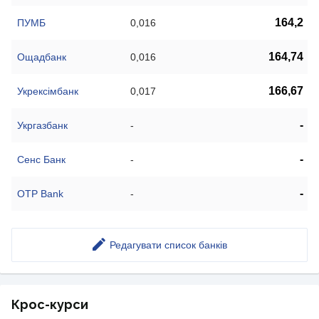
164,2
ПУМБ
0,016
164,74
Ощадбанк
0,016
166,67
Укрексімбанк
0,017
-
Укргазбанк
-
-
Сенс Банк
-
-
OTP Bank
-
Редагувати список банків
Крос-курси