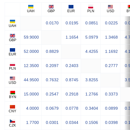
UAH
GBP
EUR
PLN
USD
B
0.0170
0.0195
0.0851
0.0225
0.
UAH
59.9000
1.1654
5.0979
1.3468
4.
GBP
52.0000
0.8829
4.4255
1.1692
4.
EUR
12.3500
0.2097
0.2403
0.2777
0.
PLN
44.9500
0.7632
0.8745
3.8255
3.
USD
15.0000
0.2547
0.2918
1.2766
0.3373
BYN
4.0000
0.0679
0.0778
0.3404
0.0899
0.
CNY
1.7700
0.0301
0.0344
0.1506
0.0398
0.
CZK