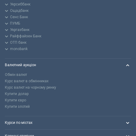
Укрсиббанк
Ощадбанк
Сенс Банк
ПУМБ
Укргазбанк
Райффайзен Банк
ОТП банк
monobank
Валютний аукціон
Обмін валют
Курс валют в обмінниках
Курс валют на чорному ринку
Купити долар
Купити євро
Купити злотий
Курси по містах