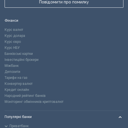
Повідомити про помилку
Фінанси
Курс валют
Курс долара
Курс євро
Курс НБУ
Банківські картки
Інвестиційні брокери
Міжбанк
Депозити
Тарифи на газ
Конвертер валют
Кредит онлайн
Народний рейтинг банків
Моніторинг обмінників криптовалют
Популярні банки
Приватбанк