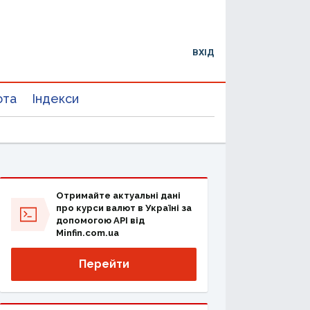
ВХІД
юта
Індекси
Отримайте актуальні дані
про курси валют в Україні за
допомогою API від
Minfin.com.ua
Перейти