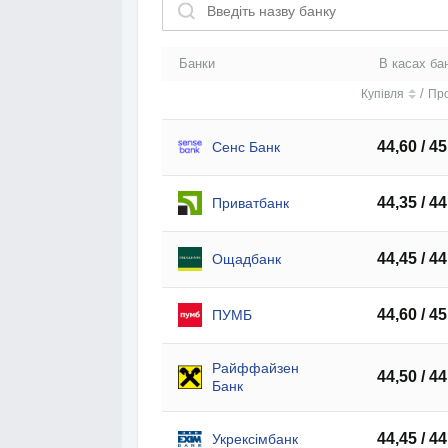
Банки
В касах ба
/
Купівля
Пр
44,60 / 45
Сенс Банк
44,35 / 44
Приватбанк
44,45 / 44
Ощадбанк
44,60 / 45
ПУМБ
Райффайзен
44,50 / 44
Банк
44,45 / 44
Укрексімбанк