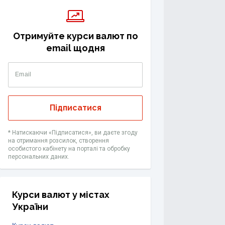
Отримуйте курси валют по
email щодня
Email
Підписатися
* Натискаючи «Підписатися», ви даєте згоду
на отримання розсилок, створення
особистого кабінету на порталі та обробку
персональних даних.
Курси валют у містах
України