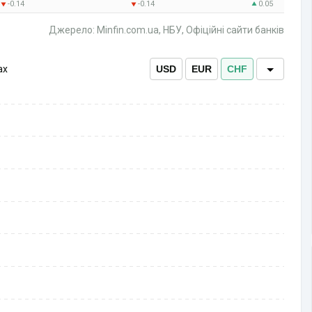
-0.14
-0.14
0.05
Джерело: Minfin.com.ua, НБУ, Офіційні сайти банків
ах
USD
EUR
CHF