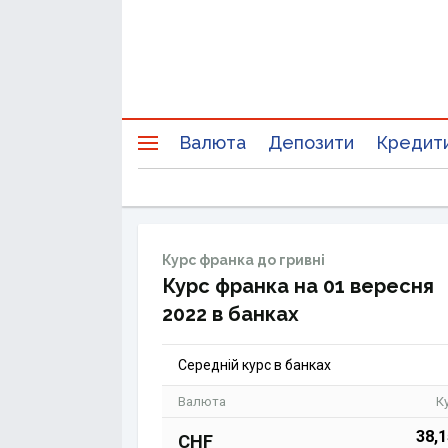
Валюта
Депозити
Кредит
Курс франка до гривні
Курс франка на 01 вересня
2022 в банках
Середній курс в банках
Валюта
К
38,
CHF