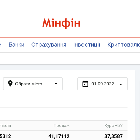
и
Банки
Страхування
Інвестиції
Криптовал
Обрати місто
01.09.2022
упівля
Продаж
Курс НБУ
15312
41,17112
37,3587