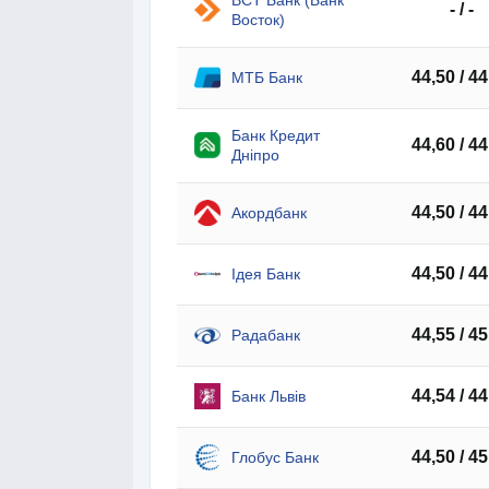
ВСТ Банк (Банк
- / -
Восток)
44,50 / 44
МТБ Банк
Банк Кредит
44,60 / 44
Дніпро
44,50 / 44
Акордбанк
44,50 / 44
Ідея Банк
44,55 / 45
Радабанк
44,54 / 44
Банк Львів
44,50 / 45
Глобус Банк