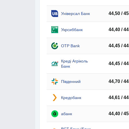
44,50 / 45
Універсал Банк
44,40 / 44
Укрсиббанк
44,45 / 44
OTP Bank
Креді Агріколь
44,45 / 44
Банк
44,70 / 44
Південний
44,61 / 44
Кредобанк
44,40 / 45
абанк