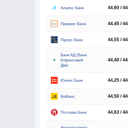
44,60 / 44
Альянс Банк
44,45 / 44
Правекс Банк
44,55 / 44
Піреус Банк
Банк КД (Банк
44,40 / 44
Кліринговий
Дім)
44,25 / 44
Юнекс Банк
44,50 / 44
Бізбанк
44,63 / 44
Полтава-Банк
Агропросперіс