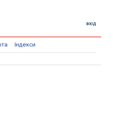
ВХІД
юта
Індекси