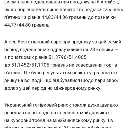
формально подешевшав при продажу на 6 копійок,
якщо порівнювати лише початок понеділка та кінець
п’ятниці: з рівнів 44,83/44,86 гривень до позначки
44,77/44,80 гривень.
А ось безготівковий євро при продажу за цей самий
період подешевшав одразу майже на 23 копійки —
з початкових рівнів 51,3796/51,4005
до 51,1452/51,1705 гривень на завершення торгів
п’ятниці. Це було результатом реакції українського
ринку на всі події, що відбувалися щодо пари євро/
долар у цей період на міжнародному ринку.
Український готівковий ринок також дуже швидко
реагував на всі події на зовнішніх майданчиках і
на курсовий тренд на міжбанківському ринку. І в
підсумку, ввечері п’ятниці, 26 червня, обмінники