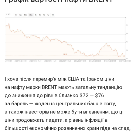
І хоча після перемир’я між США та Іраном ціни
на нафту марки BRENT мають загальну тенденцію
до зниження до рівнів близько $72 — $76
за барель — жоден із центральних банків світу,
а також інвесторів не може бути впевненим, що ці
ціни продовжать падати, а рівень інфляції в
більшості економічно розвинених країн піде на спад.