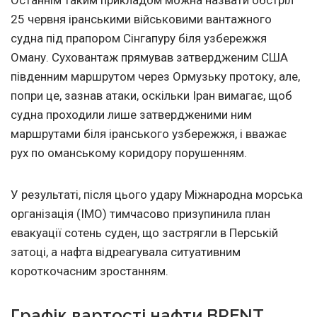
Останнім таким прикладом можна назвати обстріл
25 червня іранськими військовими вантажного
судна під прапором Сінгапуру біля узбережжя
Оману. Суховантаж прямував затвердженим США
південним маршрутом через Ормузьку протоку, але,
попри це, зазнав атаки, оскільки Іран вимагає, щоб
судна проходили лише затвердженими ним
маршрутами біля іранського узбережжя, і вважає
рух по оманському коридору порушенням.
У результаті, після цього удару Міжнародна морська
організація (IMO) тимчасово призупинила план
евакуації сотень суден, що застрягли в Перській
затоці, а нафта відреагувала ситуативним
короткочасним зростанням.
Графік вартості нафти BRENT