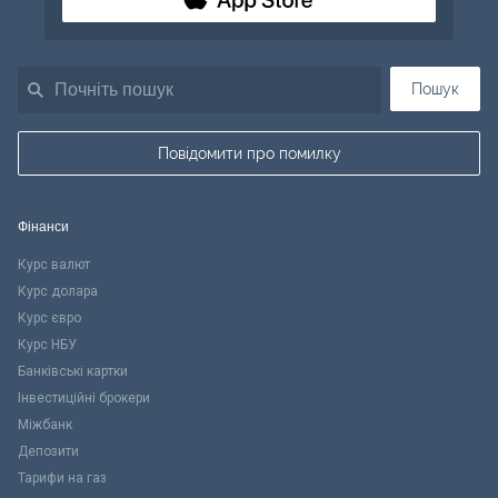
Пошук
Повідомити про помилку
Фінанси
Курс валют
Курс долара
Курс євро
Курс НБУ
Банківські картки
Інвестиційні брокери
Міжбанк
Депозити
Тарифи на газ