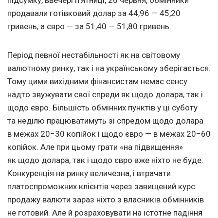
продавали готівковий долар за 44,96 — 45,20
гривень, а євро — за 51,40 — 51,80 гривень.
Період певної нестабільності як на світовому
валютному ринку, так і на українському зберігається.
Тому цими вихідними фінансистам немає сенсу
надто звужувати свої спреди як щодо долара, так і
щодо євро. Більшість обмінних пунктів у ці суботу
та неділю працюватимуть зі спредом щодо долара
в межах 20−30 копійок і щодо євро — в межах 20−60
копійок. Але при цьому грати «на підвищення»
як щодо долара, так і щодо євро вже ніхто не буде.
Конкуренція на ринку величезна, і втрачати
платоспроможних клієнтів через завищений курс
продажу валюти зараз ніхто з власників обмінників
не готовий. Але й розраховувати на істотне падіння