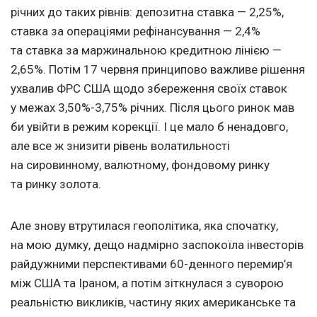
річних до таких рівнів: депозитна ставка — 2,25%,
ставка за операціями рефінансування — 2,4%
та ставка за маржинальною кредитною лінією —
2,65%. Потім 17 червня принципово важливе рішення
ухвалив ФРС США щодо збереження своїх ставок
у межах 3,50%-3,75% річних. Після цього ринок мав
би увійти в режим корекції. І це мало б ненадовго,
але все ж знизити рівень волатильності
на сировинному, валютному, фондовому ринку
та ринку золота.
Але знову втрутилася геополітика, яка спочатку,
на мою думку, дещо надмірно заспокоїла інвесторів
райдужними перспективами 60-денного перемир’я
між США та Іраном, а потім зіткнулася з суворою
реальністю викликів, частину яких американське та