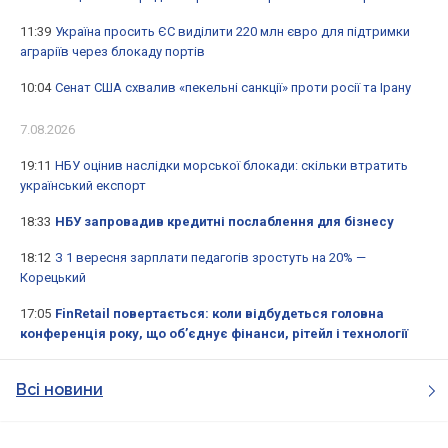
11:39
Україна просить ЄС виділити 220 млн євро для підтримки
аграріїв через блокаду портів
10:04
Сенат США схвалив «пекельні санкції» проти росії та Ірану
7.08.2026
19:11
НБУ оцінив наслідки морської блокади: скільки втратить
український експорт
18:33
НБУ запровадив кредитні послаблення для бізнесу
18:12
З 1 вересня зарплати педагогів зростуть на 20% —
Корецький
17:05
FinRetail повертається: коли відбудеться головна
конференція року, що об’єднує фінанси, рітейл і технології
Всі новини