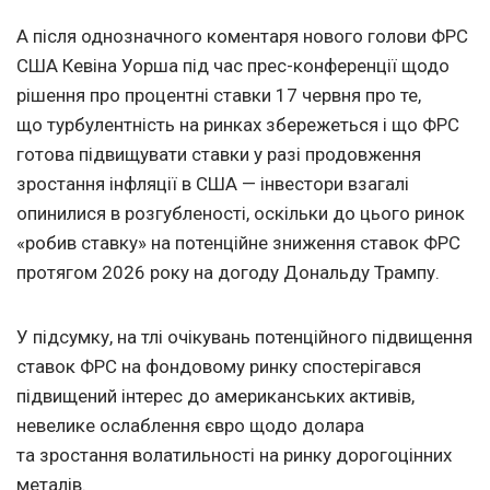
А після однозначного коментаря нового голови ФРС
США Кевіна Уорша під час прес-конференції щодо
рішення про процентні ставки 17 червня про те,
що турбулентність на ринках збережеться і що ФРС
готова підвищувати ставки у разі продовження
зростання інфляції в США — інвестори взагалі
опинилися в розгубленості, оскільки до цього ринок
«робив ставку» на потенційне зниження ставок ФРС
протягом 2026 року на догоду Дональду Трампу.
У підсумку, на тлі очікувань потенційного підвищення
ставок ФРС на фондовому ринку спостерігався
підвищений інтерес до американських активів,
невелике ослаблення євро щодо долара
та зростання волатильності на ринку дорогоцінних
металів.