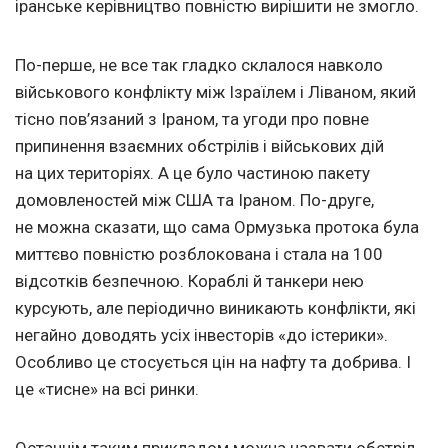
іранське керівництво повністю вирішити не змогло.
По-перше, не все так гладко склалося навколо
військового конфлікту між Ізраїлем і Ліваном, який
тісно пов’язаний з Іраном, та угоди про повне
припинення взаємних обстрілів і військових дій
на цих територіях. А це було частиною пакету
домовленостей між США та Іраном. По-друге,
не можна сказати, що сама Ормузька протока була
миттєво повністю розблокована і стала на 100
відсотків безпечною. Кораблі й танкери нею
курсують, але періодично виникають конфлікти, які
негайно доводять усіх інвесторів «до істерики».
Особливо це стосується цін на нафту та добрива. І
це «тисне» на всі ринки.