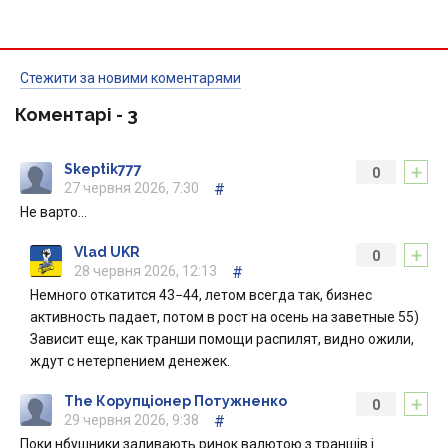
Стежити за новими коментарями
Коментарі -
3
+
Skeptik777
0
27 червня 2026, 7:30
#
Не варто…
+
Vlad UKR
0
28 червня 2026, 12:13
#
Немного откатится 43−44, летом всегда так, бизнес
активность падает, потом в рост на осень на заветные 55)
Зависит еще, как транши помощи распилят, видно ожили,
ждут с нетерпением денежек.
+
The Корупціонер Потужненко
0
29 червня 2026, 9:38
#
Поки нбушники заливають ринок валютою з траншів і