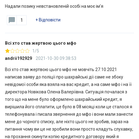
Надали позику невстановленій особі на моє ім'я
+
Відповісти
1
Всі хто став жертвою цього мфо
1/5
andrii192929
2021-10-30 09:38:53
Всі хто став жертвою цього мфо не мовчіть 27.10.2021
написав заяву до поліції про шахрайські дії саме не збоку
невідомої особи яка взяла на вас кредит, а на саме мфо і на її
директора Новікова Олена Валеріївна. Ситуація почалася з
того що на мене було оформлено шахрайський кредит, я
вирішила його сплатити, це було в 08 місяці коли це сталося я
телефонувала і писала звернення до мфо і вони мали занести
мене до чорного списку, але ніхто цього не зробив, зараз на
питання чому ви це не зробили вони просто кладуть слухавку,
на прохання скинути копію кредитного договору який я