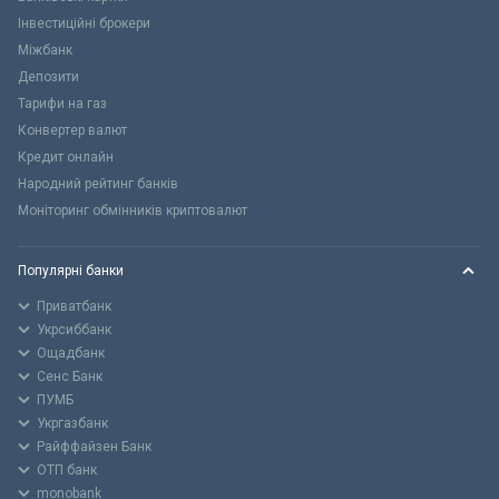
Інвестиційні брокери
Міжбанк
Депозити
Тарифи на газ
Конвертер валют
Кредит онлайн
Народний рейтинг банків
Моніторинг обмінників криптовалют
Популярні банки
Приватбанк
Укрсиббанк
Ощадбанк
Сенс Банк
ПУМБ
Укргазбанк
Райффайзен Банк
ОТП банк
monobank