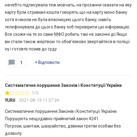
начебто підписувала теж мовчать, на прохання сказати на яку
карту були отримані кошти говорять що на карту моно банку
хотя я ніколи не була власницею цього банку, навіть
телефонувала до цього банку зоб перевірити цю інформацію.
Все схоже на те зо саме МФО робить такі не законні дії.Якщо
ви стали також жертвою то обов’язково звертайтеся в поліції
ну і готовте позив до суду
+
Відповісти
1
Систематичне порушення Законів і Конституції України
1/5
YURII
2021-08-19 11:37:34
Систематичне порушення Законів і Конституції України.
Порушують нещодавно прийнятий закон 4241.
Погрози, шантаж, шахрайство, дзвінки третім особам без
дозволу.