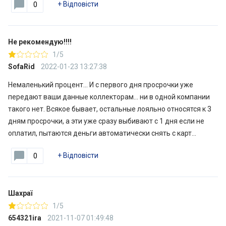
+
Відповісти
0
Не рекомендую!!!!
1/5
SofaRid
2022-01-23 13:27:38
Немаленький процент… И с первого дня просрочки уже
передают ваши данные коллекторам… ни в одной компании
такого нет. Всякое бывает, остальные лояльно относятся к 3
дням просрочки, а эти уже сразу выбивают с 1 дня если не
оплатил, пытаются деньги автоматически снять с карт…
+
Відповісти
0
Шахраї
1/5
654321ira
2021-11-07 01:49:48