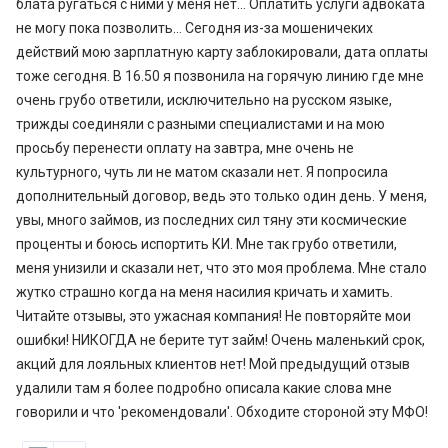
блата ругаться с ними у меня нет… Оплатить услуги адвоката
не могу пока позволить… Сегодня из-за мошеничеких
действий мою зарплатную карту заблокировали, дата оплаты
тоже сегодня. В 16.50 я позвонила на горячую линию где мне
очень грубо ответили, исключительно на русском языке,
трижды соединяли с разными специалистами и на мою
просьбу перенести оплату на завтра, мне очень не
культурного, чуть ли не матом сказали нет. Я попросила
дополнительный договор, ведь это только один день. У меня,
увы, много займов, из последних сил тяну эти космические
проценты и боюсь испортить КИ. Мне так грубо ответили,
меня унизили и сказали нет, что это моя проблема. Мне стало
жутко страшно когда на меня насилия кричать и хамить.
Читайте отзывы, это ужасная компания! Не повторяйте мои
ошибки! НИКОГДА не берите тут займ! Очень маленький срок,
акций для лояльных клиентов нет! Мой предыдущий отзыв
удалили там я более подробно описала какие слова мне
говорили и что 'рекомендовали'. Обходите стороной эту МФО!