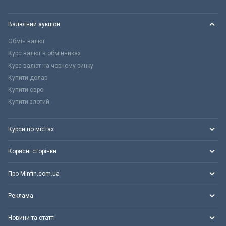
Валютний аукціон
Обмін валют
Курс валют в обмінниках
Курс валют на чорному ринку
Купити долар
Купити євро
Купити злотий
Курси по містах
Корисні сторінки
Про Minfin.com.ua
Реклама
Новини та статті