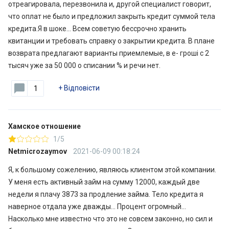
отреагировала, перезвонила и, другой специалист говорит,
что оплат не было и предложил закрыть кредит суммой тела
кредита.Я в шоке… Всем советую бессрочно хранить
квитанции и требовать справку о закрытии кредита. В плане
возврата предлагают варианты приемлемые, в е- гроші с 2
тысяч уже за 50 000 о списании % и речи нет.
+
Відповісти
1
Хамское отношение
1/5
Netmicrozaymov
2021-06-09 00:18:24
Я, к большому сожелению, являюсь клиентом этой компании.
У меня есть активный займ на сумму 12000, каждый две
недели я плачу 3873 за продление займа. Тело кредита я
наверное отдала уже дважды… Процент огромный…
Насколько мне известно что это не совсем законно, но сил и