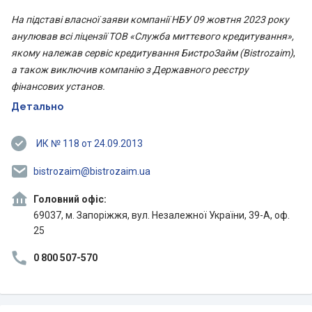
На підставі власної заяви компанії НБУ 09 жовтня 2023 року
анулював всі ліцензії ТОВ «Служба миттєвого кредитування»,
якому належав сервіс кредитування БистроЗайм (Bistrozaim)
,
а також виключив компанію з Державного реєстру
фінансових установ.
Детально
ИК № 118 от 24.09.2013
bistrozaim@bistrozaim.ua
Головний офіс:
69037, м. Запоріжжя, вул. Незалежної України, 39-А, оф.
25
0 800 507-570