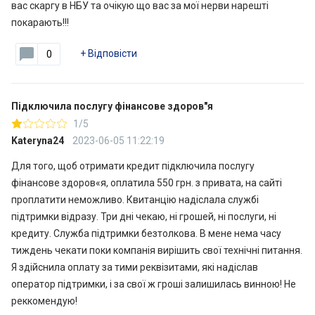
вас скаргу в НБУ та очікую що вас за мої нерви нарешті
покарають!!!
+
Відповісти
0
Підключила послугу фінансове здоров"я
1/5
Kateryna24
2023-06-05 11:22:19
Для того, щоб отримати кредит підключила послугу
фінансове здоров«я, оплатила 550 грн. з привата, на сайті
проплатити неможливо. Квитанцію надіслала службі
підтримки відразу. Три дні чекаю, ні грошей, ні послуги, ні
кредиту. Служба підтримки безтолкова. В мене нема часу
тиждень чекати поки компанія вирішить свої технічні питання.
Я здійснила оплату за тими реквізитами, які надіслав
оператор підтримки, і за свої ж гроші залишилась винною! Не
реккомендую!