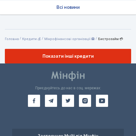
Всі новини
/
/
/
Головна
Кредити 💰
Мікрофінансові організації 🏦
Бистрозайм 💳
Показати інші кредити
Приєднуйтесь до нас в соц. мережах:
Застосунок Multi від Мінфін