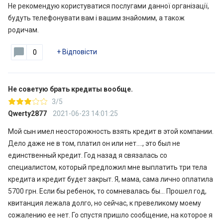
Не рекомендую користуватися послугами данної організації,
будуть телефонувати вам і вашим знайомим, а також
родичам.
+
Відповісти
0
Не советую брать кредиты вообще.
3/5
Qwerty2877
2021-06-23 14:01:25
Мой сын имел неосторожность взять кредит в этой компании.
Дело даже не в том, платил он или нет...., это был не
единственный кредит. Год назад я связалась со
специалистом, который предложил мне выплатить три тела
кредита и кредит будет закрыт. Я, мама, сама лично оплатила
5700 грн. Если бы ребенок, то сомневалась бы… Прошел год,
квитанция лежала долго, но сейчас, к превеликому моему
сожалению ее нет. Го спустя пришло сообщение, на которое я