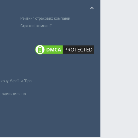
Рейтинг страхових компаній
Страхові компанії
акону України "Про
 подивитися на