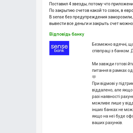
Поставил 4 звезды, потому что приложени
По закрытию счетов какой то совок, в евр
В sense без предупреждения заморозили, 
вывести все деньги и закрыть счет можно
Відповідь банку
Безмежно вдячні, щ
співпраці з банком.
Ми завжди готові йти
питання в рамках од
🫶
При відмові у підтр
віддалено, але якщо
разі наявності рахун
можливе лише у відд
інших банках не мож
якщо на неї буде оф
ваших рахунків.