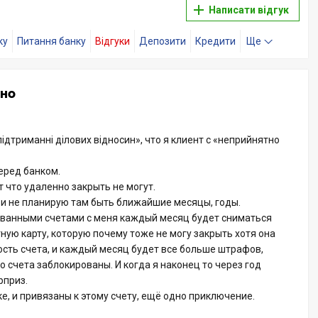
Написати відгук
ку
Питання банку
Відгуки
Депозити
Кредити
Ще
нно
ідтриманні ділових відносин», что я клиент с «неприйнятно
еред банком.
т что удаленно закрыть не могут.
а, и не планирую там быть ближайшие месяцы, годы.
ованными счетами с меня каждый месяц будет сниматься
итную карту, которую почему тоже не могу закрыть хотя она
ость счета, и каждый месяц будет все больше штрафов,
о счета заблокированы. И когда я наконец то через год
рприз.
е, и привязаны к этому счету, ещё одно приключение.