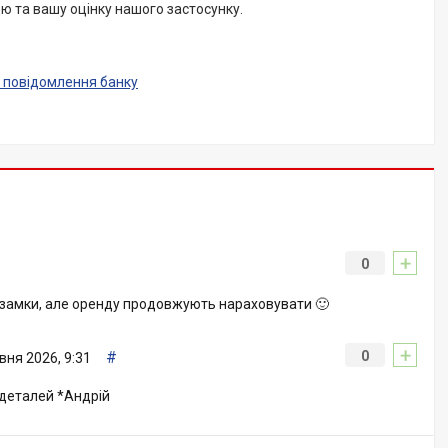
ю та вашу оцінку нашого застосунку.
 повідомлення банку
+
0
и замки, але оренду продовжують нараховувати 🙂
+
#
0
вня 2026, 9:31
 деталей *Андрій