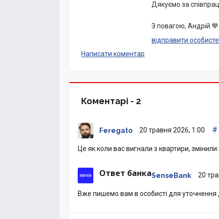
Дякуємо за співпрац
З повагою, Андрій 💙
відправити особисте
Написати коментар
Коментарі -
2
#
20 травня 2026, 1:00
Feregato
Це як коли вас вигнали з квартири, змінил
Ответ банка
20 тра
SenseBank
Вже пишемо вам в особисті для уточнення