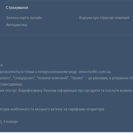
Страхування
Зелена карта онлайн
Відгуки про страхові компанії
Автоцивілка
59
 дозволяється тільки з гіперпосиланням виду: www.minfin.com.ua
уально", "Спецпроект", "Новини компаній", "Промо" – це реклама, в розумінні З
екламодавець.
ьких послуг. Верифіковану банком інформацію про продукти та послуги можна
раторів мобільного та міського зв’язку за тарифами операторів
Б, 3 поверх