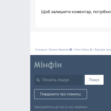
Щоб залишити коментар, потрібн
/
/
/
Головна
Банки України 🏦
Сенс Банк 💰
Відгуки пр
Пошук
Повідомити про помилку
Приєднуйтесь до нас в соц. мережах: