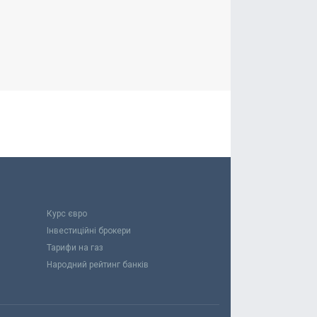
Курс євро
Інвестиційні брокери
Тарифи на газ
Народний рейтинг банків