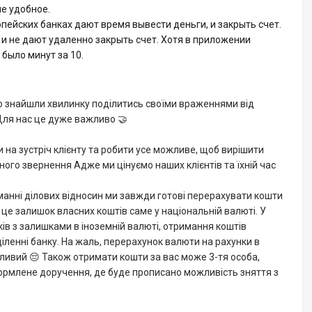
е удобное.
опейских банках дают время вывести деньги, и закрыть счет.
и не дают удаленно закрыть счет. Хотя в приложении
 было минут за 10.
о знайшли хвилинку поділитись своїми враженнями від
 Для нас це дуже важливо 🤝
 на зустріч клієнту та робити усе можливе, щоб вирішити
ного звернення Адже ми цінуємо наших клієнтів та їхній час
иманні ділових відносин ми завжди готові перерахувати кошти
 це залишок власних коштів саме у національній валюті. У
ків з залишками в іноземній валюті, отримання коштів
іленні банку. На жаль, перерахунок валюти на рахунки в
ливий 😔 Також отримати кошти за вас може 3-тя особа,
ормлене доручення, де буде прописано можливість зняття з