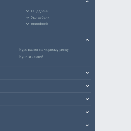
Ощадбанк
Укргазбанк
monobank
Курс валют на чорному ринку
Купити злотий