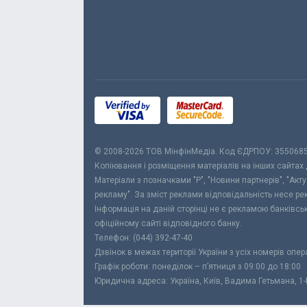
© 2008-2026 ТОВ МiнфiнМедiа. Код ЄДРПОУ: 355068
Копіювання і розміщення матеріалів на інших сайтах
Матеріали з позначками "Р", "Новини партнерів", "Акт
рекламу". За зміст реклами відповідальність несе р
Інформація на даній сторінці не є рекламою банківс
офіційному сайті відповідного банку.
Телефон: (044) 392-47-40
Дзвінок в межах території України з усіх номерів опе
Графік роботи: понеділок – п’ятниця з 09:00 до 18:00
Юридична адреса: Україна, Київ, Вадима Гетьмана, 1-