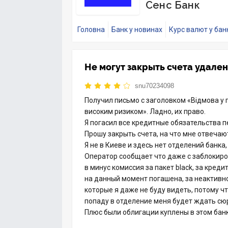
Сенс Банк
Головна
Банк у новинах
Курс валют у бан
Не могут закрыть счета удале
snu70234098
Получил письмо с заголовком «Відмова у п
високим ризиком». Ладно, их право.
Я погасил все кредитные обязательства п
Прошу закрыть счета, на что мне отвечаю
Я не в Киеве и здесь нет отделений банк
Оператор сообщает что даже с заблокир
в минус комиссия за пакет black, за кред
на данный момент погашена, за неактивн
которые я даже не буду видеть, потому чт
попаду в отделение меня будет ждать сю
Плюс были облигации куплены в этом банк