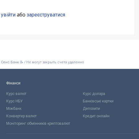
о
або
увійти
зареєструватися
/
Не могут закрыть счета удаленно
о Сенс Банк 📝
Фінанси
Курс валют
Курс долара
Курс НБУ
Банківські картки
Міжбанк
Депозити
Конвертер валют
Кредит онлайн
Моніторинг обмінників криптовалют