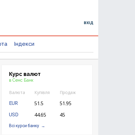
ВХІД
юта
Індекси
Курс валют
в Сенс Банк
Валюта
Купівля
Продаж
51.5
51.95
EUR
44.65
45
USD
Всі курси банку