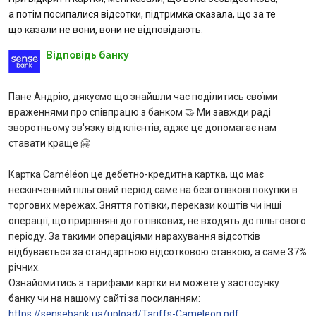
а потім посипалися відсотки, підтримка сказала, що за те
що казали не вони, вони не відповідають.
Питання банку
Відповідь банку
Відгуки
Пане Андрію, дякуємо що знайшли час поділитись своїми
Депозити
враженнями про співпрацю з банком 🤝 Ми завжди раді
зворотньому зв'язку від клієнтів, адже це допомагає нам
Депозити юр. осіб
ставати краще 🤗
Картка Сaméléon це дебетно-кредитна картка, що має
Кредити для бізнеса
нескінченний пільговий період саме на безготівкові покупки в
торгових мережах. Зняття готівки, перекази коштів чи інші
Кредити
операції, що прирівняні до готівкових, не входять до пільгового
періоду. За такими операціями нарахування відсотків
Картки
відбувається за стандартною відсотковою ставкою, а саме 37%
річних.
Відділення і банкомати
Ознайомитись з тарифами картки ви можете у застосунку
банку чи на нашому сайті за посиланням:
https://sensebank.ua/upload/Tariffs-Cameleon.pdf