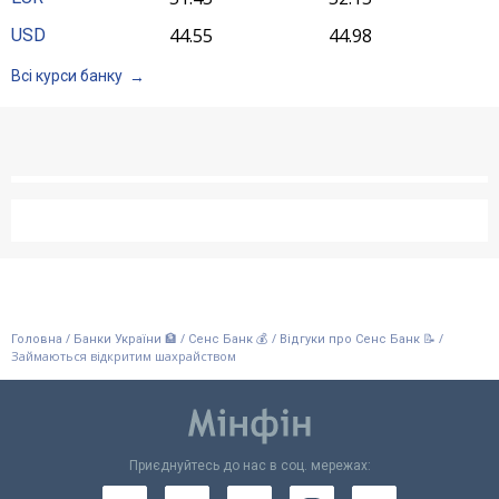
44.55
44.98
USD
Всі курси банку
/
/
/
/
Головна
Банки України 🏦
Сенс Банк 💰
Відгуки про Сенс Банк 📝
Займаються відкритим шахрайством
Приєднуйтесь до нас в соц. мережах: