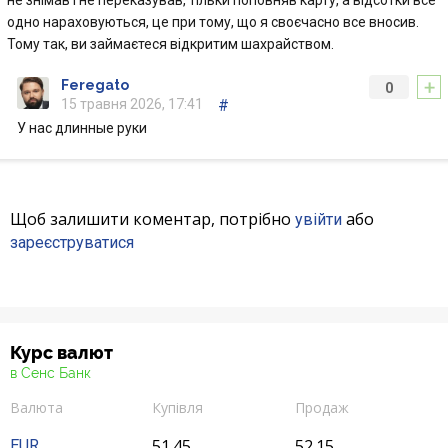
не знімав і не переказував, тільки поповняв карту, а відсотки все
одно нараховуються, це при тому, що я своєчасно все вносив.
Тому так, ви займаєтеся відкритим шахрайством.
+
Feregato
0
15 травня 2026, 17:41
#
У нас длинные руки
Щоб залишити коментар, потрібно
або
увійти
зареєструватися
Курс валют
в Сенс Банк
Валюта
Купівля
Продаж
51.45
52.15
EUR