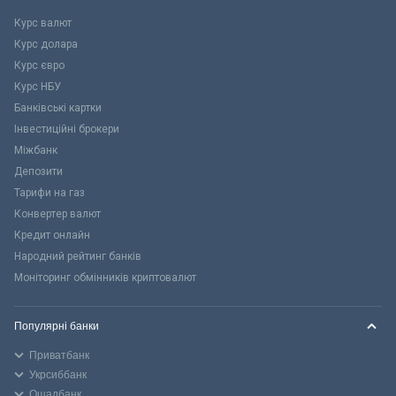
Курс валют
Курс долара
Курс євро
Курс НБУ
Банківські картки
Інвестиційні брокери
Міжбанк
Депозити
Тарифи на газ
Конвертер валют
Кредит онлайн
Народний рейтинг банків
Моніторинг обмінників криптовалют
Популярні банки
Приватбанк
Укрсиббанк
Ощадбанк