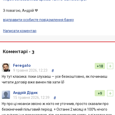
Інтернет-банкінг
З повагою, Андрій 💙
Банки-партнери
відправити особисте повідомлення банку
Акції
Написати коментар
Счета для бизнеса
Коментарі -
3
+
Feregato
+18
9 травня 2026, 12:23
#
Ну тут класика: поки слухаєш — усе безкоштовно, як починаєш
читати договір вже винен пів хати 🤣
+
Андрій Дідик
+9
15 травня 2026, 12:39
#
Ну про ці нюанси звісно ж ніхто не уточнив, просто сказали про
безкінечний пільговий період. + Останні 2 місяці я 100% нічого