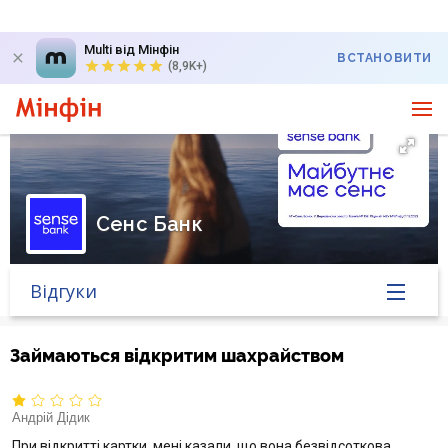
Multi від Мінфін
ВСТАНОВИТИ
(8,9K+)
Сенс Банк
Відгуки
Головна
Займаються відкритим шахрайством
Банк у новинах
Андрій Дідик
Курс валют у банку
При відкритті картки, мені казали, що вона безвідсоткова,