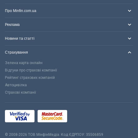
Про Minfin.com.ua
Реклама
Новини та статті
Страхування
Зелена карта онлайн
Відгуки про страхові компанії
Рейтинг страхових компаній
Автоцивілка
Страхові компанії
© 2008-2026 ТОВ МiнфiнМедiа. Код ЄДРПОУ: 35506859