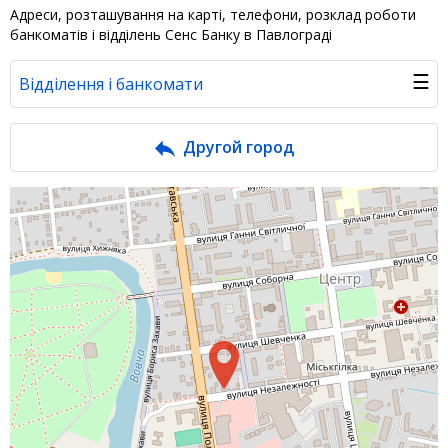
Адреси, розташування на карті, телефони, розклад роботи
банкоматів і відділень Сенс Банку в Павлограді
☰
Відділення і банкомати
Банк у новинах
Другой город
Питання банку
Відгуки
Депозити
Депозити юр. осіб
Кредити для бізнеса
Кредити