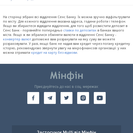
На сторінці зібрані всі відділення Сенс Банку. Їх можна зручно відфільтрувати
по місту. Для кожного відділення вказана адреса, години роботи і телефон.
Якщо ви збираєтеся відвідати відділення, для того щоб розмістити депозит в
Сенс Банк - порівняйте попередньо
ставки по депозитах
в банках вашого
міста. Якщо ж ви зібралися обміняти валюти в відділенні Сенс Банку -
конвертер валют
допоможе вам розрахувати на яку суму ви можете
розраховувати. У разі, якщо банк не надав вам кредит через погану кредитну
історію, рекомендуємо звернути увагу на мікрофінансові організації: у них
можна отримати
кредит на карту без відмови
.
Приєднуйтесь до нас в соц. мережах:
Застосунок Multi від Мінфін