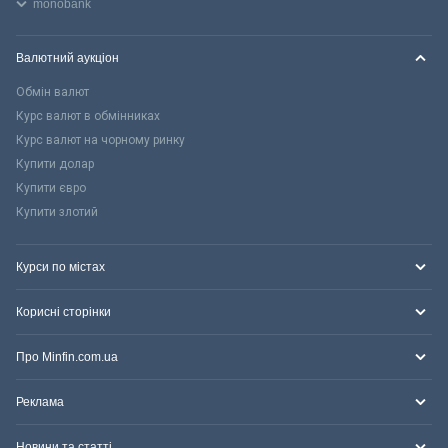
monobank
Валютний аукціон
Обмін валют
Курс валют в обмінниках
Курс валют на чорному ринку
Купити долар
Купити євро
Купити злотий
Курси по містах
Корисні сторінки
Про Minfin.com.ua
Реклама
Новини та статті