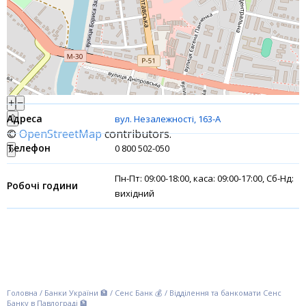
Інтернет-банкінг
Банки-партнери
Акції
+
−
Рахунки для бізнесу
⇧
вул. Незалежності, 163-А
©
OpenStreetMap
contributors.
Фінансові результати
0 800 502-050
»
Пн-Пт: 09:00-18:00, каса: 09:00-17:00, Сб-Нд:
вихідний
Головна
/
Банки України 🏦
/
Сенс Банк 💰
/
Відділення та банкомати Сенс
Банку в Павлограді 🏦