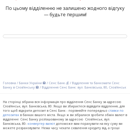
По цьому відділенню не залишено жодного відгуку
— будьте першим!
Головна
/
Банки України 🏦
/
Сенс Банк 💰
/
Відділення та банкомати Сенс
Банку в Слов'янську 🏦
/
Відділення Сенс Банк: вул. Банківська, 80, Слов'янськ
На сторінці зібрана вся інформація про відділення Сенс Банку за адресою
Слов'янськ, вул. Банківська, 80. Якщо ви збираєтеся відвідати відділення, для
того щоб відкрити депозит в Сенс Банк - порівняйте попередньо
ставки по
депозитах
в банках вашого міста. Якщо ж ви зібралися зробити обмін валют в
відділенні Сенс Банку розташованому за адресою Слов'янськ, вул.
Банківська, 80-
конвертер валют
допоможе вам порахувати на яку суму ви
можете розраховувати. Нема часу чекати схвалення кредиту від, а гроші