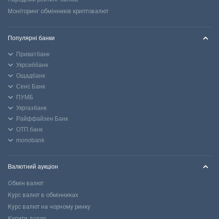
Моніторинг обмінників криптовалют
Популярні банки
Приватбанк
Укрсиббанк
Ощадбанк
Сенс Банк
ПУМБ
Укргазбанк
Райффайзен Банк
ОТП банк
monobank
Валютний аукціон
Обмін валют
Курс валют в обмінниках
Курс валют на чорному ринку
Купити долар