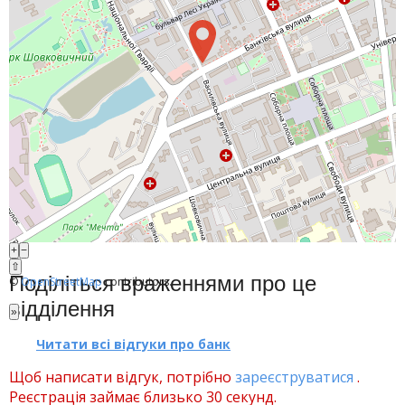
Банки-партнери
Акції
Рахунки для бізнесу
Фінансові результати
+
−
⇧
Поділіться враженнями про це
©
OpenStreetMap
contributors.
відділення
»
Читати всі відгуки про банк
Щоб написати відгук, потрібно
зареєструватися
.
Реєстрація займає близько 30 секунд.