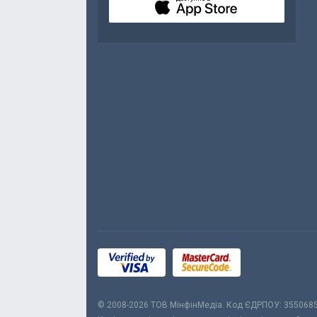
© 2008-2026 ТОВ МiнфiнМедiа. Код ЄДРПОУ: 355068