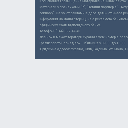
Копіювання і розміщення матеріалів на інших сайтах
Матеріали з позначками "Р", "Новини партнерів", "Акт
рекламу". За зміст реклами відповідальність несе р
Інформація на даній сторінці не є рекламою банківс
офіційному сайті відповідного банку.
Телефон: (044) 392-47-40
Дзвінок в межах території України з усіх номерів опе
Графік роботи: понеділок – п’ятниця з 09:00 до 18:00
Юридична адреса: Україна, Київ, Вадима Гетьмана, 1-