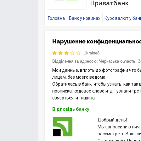
Приватбанк
Головна
Банк у новинах
Курс валют у бан
Нарушение конфиденциально
Ukraine8
Відділення за адресою:
Черкаська область, З
Мои данные, вплоть до фотографии что б
лицам, без моего ведома.
Обратилась в банк, чтобы узнать, как так 
прописка, кодовое слово итд… узнали тре
связаться, и тишина…
Відповідь банку
Добрый день!
Мы запросили в лич
рассмотреть Ваш сл
С уважением, Прива