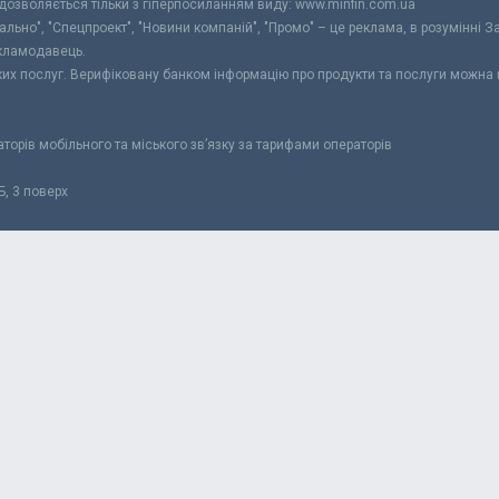
 дозволяється тільки з гіперпосиланням виду: www.minfin.com.ua
уально", "Спецпроект", "Новини компаній", "Промо" – це реклама, в розумінні З
екламодавець.
ьких послуг. Верифіковану банком інформацію про продукти та послуги можна
раторів мобільного та міського зв’язку за тарифами операторів
Б, 3 поверх