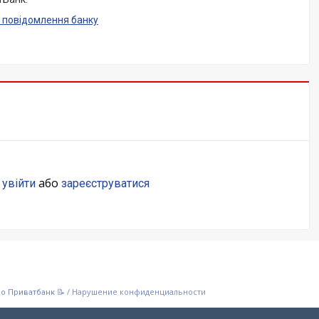
 повідомлення банку
о
або
увійти
зареєструватися
/
Нарушение конфиденциальности
ро Приватбанк 📝