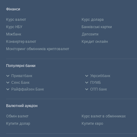
Фінанси
Курс валют
Курс долара
Курс НБУ
Банківські картки
Міжбанк
Депозити
Конвертер валют
Кредит онлайн
Моніторинг обмінників криптовалют
Популярні банки
Приватбанк
Укрсиббанк
Сенс Банк
ПУМБ
Райффайзен Банк
ОТП банк
Валютний аукціон
Обмін валют
Курс валют в обмінниках
Купити долар
Купити євро