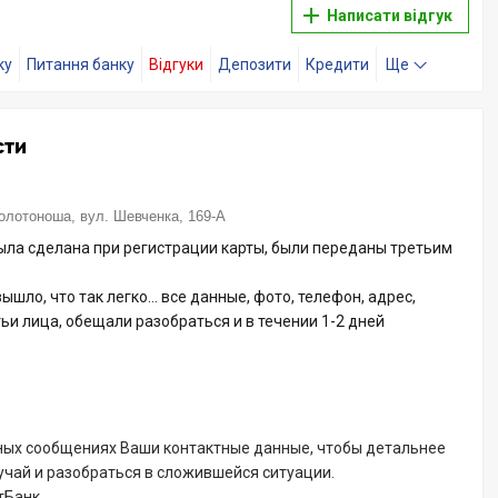
Написати відгук
ку
Питання банку
Відгуки
Депозити
Кредити
Ще
сти
олотоноша, вул. Шевченка, 169-А
ыла сделана при регистрации карты, были переданы третьим
вышло, что так легко… все данные, фото, телефон, адрес,
тьи лица, обещали разобраться и в течении 1-2 дней
ных сообщениях Ваши контактные данные, чтобы детальнее
учай и разобраться в сложившейся ситуации.
тБанк.