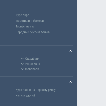
Курс євро
Інвестиційні брокери
Тарифи на газ
Народний рейтинг банків
Ощадбанк
Укргазбанк
monobank
Курс валют на чорному ринку
Купити злотий