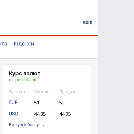
ВХІД
юта
Індекси
Курс валют
в Приватбанк
Валюта
Купівля
Продаж
51
52
EUR
44.35
44.95
USD
Всі курси банку