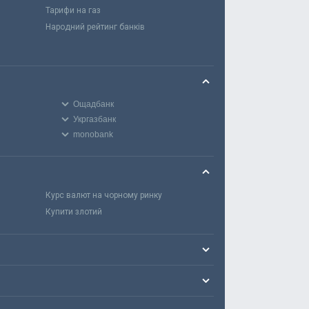
Тарифи на газ
Народний рейтинг банків
Ощадбанк
Укргазбанк
monobank
Курс валют на чорному ринку
Купити злотий