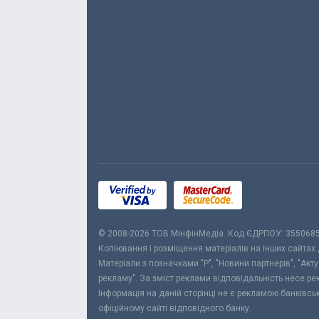
© 2008-2026 ТОВ МiнфiнМедiа. Код ЄДРПОУ: 355068
Копіювання і розміщення матеріалів на інших сайтах
Матеріали з позначками "Р", "Новини партнерів", "Акт
рекламу". За зміст реклами відповідальність несе р
Інформація на даній сторінці не є рекламою банківс
офіційному сайті відповідного банку.