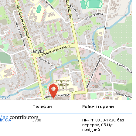
Телефон
Робочі години
tMap
contributors.
и, 8-А
3700
Пн-Пт: 08:30-17:30, без
перерви, Сб-Нд:
вихідний