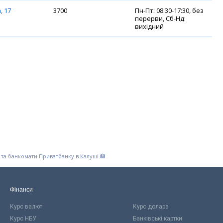
, 17
3700
Пн-Пт: 08:30-17:30, без
перерви, Сб-Нд:
вихідний
 та банкомати Приватбанку в Калуші 🏦
Фінанси
Курс валют
Курс долара
Курс НБУ
Банківські картки