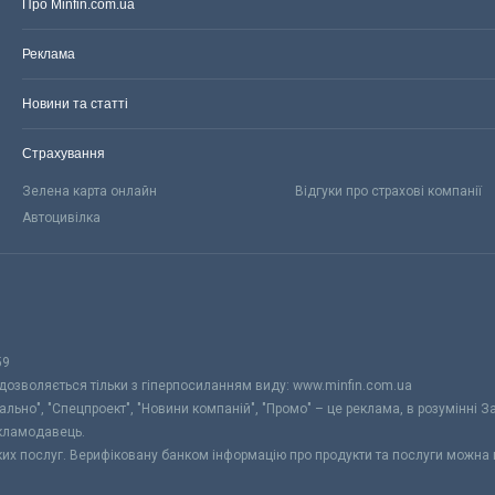
Про Minfin.com.ua
Реклама
Новини та статті
Страхування
Зелена карта онлайн
Відгуки про страхові компанії
Автоцивілка
59
 дозволяється тільки з гіперпосиланням виду: www.minfin.com.ua
уально", "Спецпроект", "Новини компаній", "Промо" – це реклама, в розумінні З
екламодавець.
ьких послуг. Верифіковану банком інформацію про продукти та послуги можна