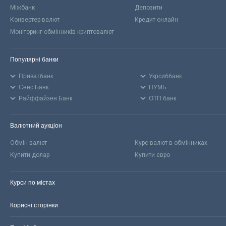
Міжбанк
Депозити
Конвертер валют
Кредит онлайн
Моніторинг обмінників криптовалют
Популярні банки
Приватбанк
Укрсиббанк
Сенс Банк
ПУМБ
Райффайзен Банк
ОТП банк
Валютний аукціон
Обмін валют
Курс валют в обмінниках
Купити долар
Купити євро
Курси по містах
Корисні сторінки