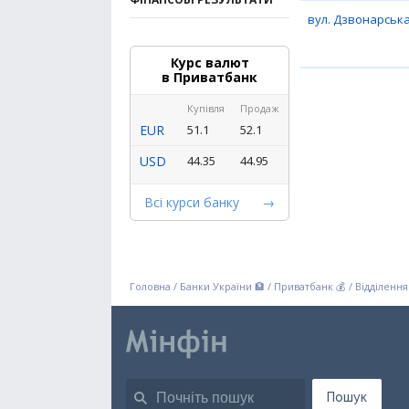
вул. Дзвонарська
Курс валют
в Приватбанк
Купівля
Продаж
EUR
51.1
52.1
USD
44.35
44.95
Всі курси банку
Головна
/
Банки України 🏦
/
Приватбанк 💰
/
Відділення
Пошук