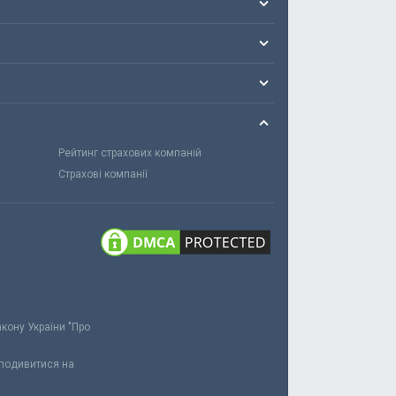
Рейтинг страхових компаній
Страхові компанії
акону України "Про
 подивитися на