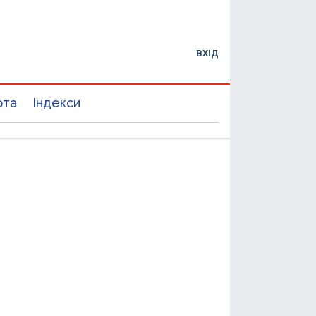
ВХІД
юта
Індекси