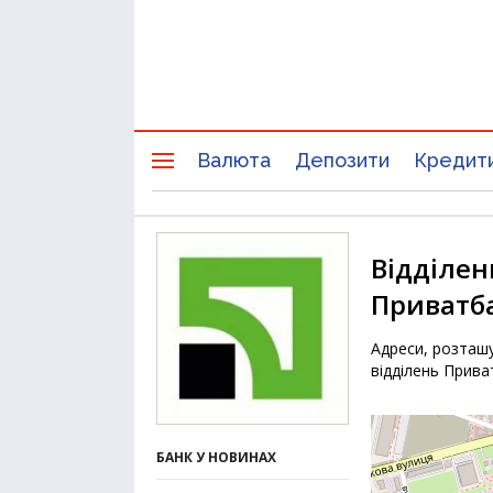
Валюта
Депозити
Кредит
Відділен
Приватба
Адреси, розташу
відділень Прива
БАНК У НОВИНАХ