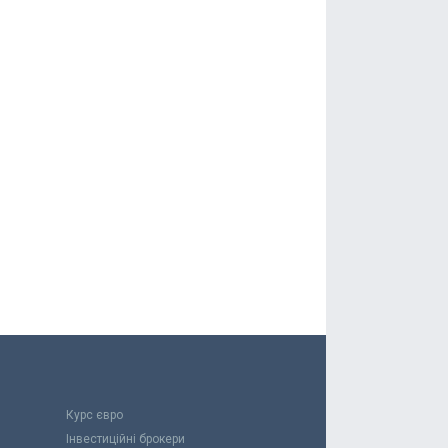
Курс євро
Інвестиційні брокери