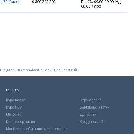
, 79 (Алло)
0 800 205 205
Пн-Сб: 09:00-19:00, Нд:
09:00-18:00
і (відділення) monobank в Горишние Плавни 🏦
Фінанси
Курс валют
Курс долара
Курс НБУ
Банківські картки
Міжбанк
Депозити
Конвертер валют
Кредит онлайн
Моніторинг обмінників криптовалют