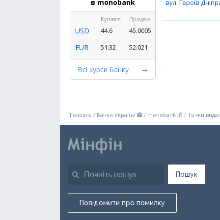
в monobank
вул. Героїв Дніпра
Купівля
Продаж
USD
44.6
45.0005
EUR
51.32
52.021
Всі курси банку
Головна
/
Банки України 🏦
/
monobank 💰
/
Точки видач
Пошук
Повідомити про помилку