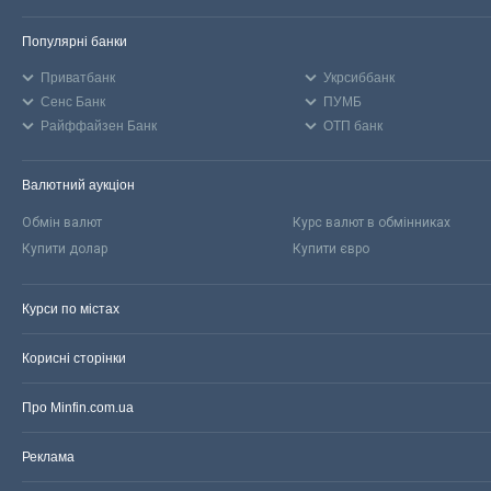
Популярні банки
Приватбанк
Укрсиббанк
Сенс Банк
ПУМБ
Райффайзен Банк
ОТП банк
Валютний аукціон
Обмін валют
Курс валют в обмінниках
Купити долар
Купити євро
Курси по містах
Корисні сторінки
Про Minfin.com.ua
Реклама