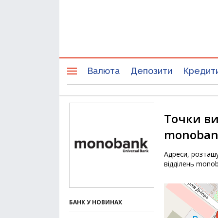
Валюта
Депозити
Кредит
Точки ви
monoban
Адреси, розташу
відділень mono
БАНК У НОВИНАХ