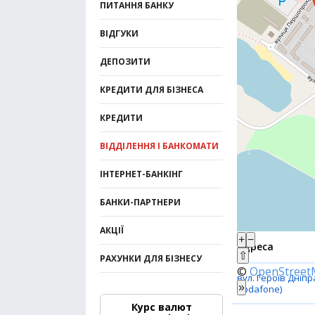
ПИТАННЯ БАНКУ
ВІДГУКИ
ДЕПОЗИТИ
КРЕДИТИ ДЛЯ БІЗНЕСА
КРЕДИТИ
ВІДДІЛЕННЯ І БАНКОМАТИ
ІНТЕРНЕТ-БАНКІНГ
БАНКИ-ПАРТНЕРИ
АКЦІЇ
+
−
Адреса
⇧
РАХУНКИ ДЛЯ БІЗНЕСУ
©
OpenStree
вул. Героїв Дніпра
»
Vodafone)
Курс валют