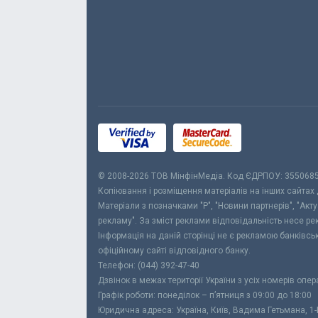
© 2008-2026 ТОВ МiнфiнМедiа. Код ЄДРПОУ: 355068
Копіювання і розміщення матеріалів на інших сайтах
Матеріали з позначками "Р", "Новини партнерів", "Акт
рекламу". За зміст реклами відповідальність несе р
Інформація на даній сторінці не є рекламою банківс
офіційному сайті відповідного банку.
Телефон: (044) 392-47-40
Дзвінок в межах території України з усіх номерів опе
Графік роботи: понеділок – п’ятниця з 09:00 до 18:00
Юридична адреса: Україна, Київ, Вадима Гетьмана, 1-