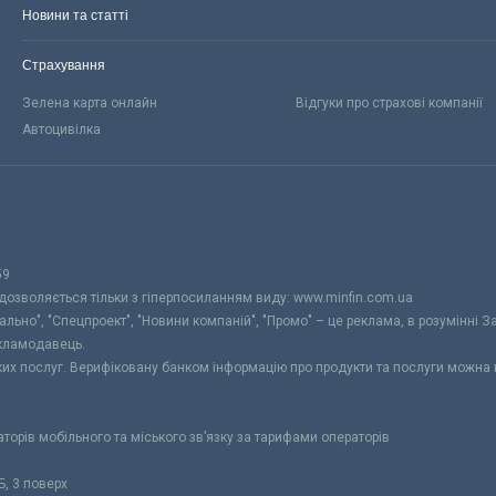
Новини та статті
Страхування
Зелена карта онлайн
Відгуки про страхові компанії
Автоцивілка
59
 дозволяється тільки з гіперпосиланням виду: www.minfin.com.ua
уально", "Спецпроект", "Новини компаній", "Промо" – це реклама, в розумінні З
екламодавець.
ьких послуг. Верифіковану банком інформацію про продукти та послуги можна
раторів мобільного та міського зв’язку за тарифами операторів
Б, 3 поверх