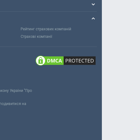
Рейтинг страхових компаній
Страхові компанії
акону України "Про
 подивитися на