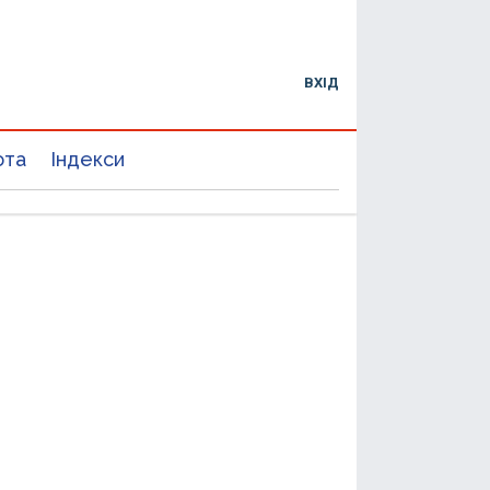
ВХІД
юта
Індекси