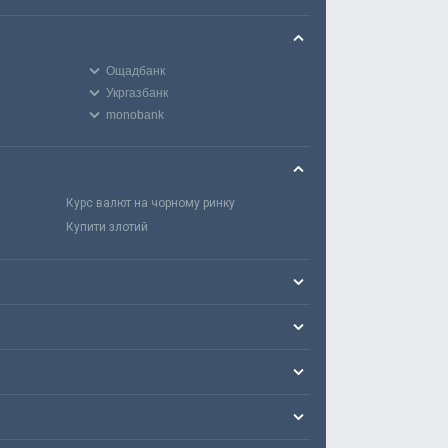
Ощадбанк
Укргазбанк
monobank
Курс валют на чорному ринку
Купити злотий