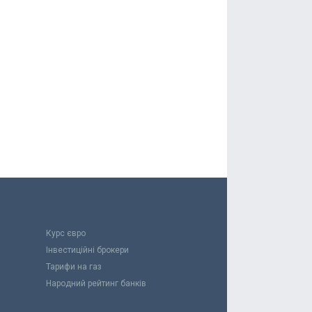
Курс євро
Інвестиційні брокери
Тарифи на газ
Народний рейтинг банків