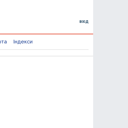
ВХІД
юта
Індекси