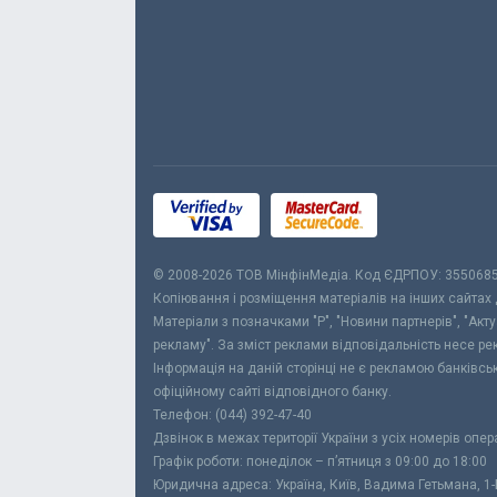
© 2008-2026 ТОВ МiнфiнМедiа. Код ЄДРПОУ: 355068
Копіювання і розміщення матеріалів на інших сайтах
Матеріали з позначками "Р", "Новини партнерів", "Акт
рекламу". За зміст реклами відповідальність несе р
Інформація на даній сторінці не є рекламою банківс
офіційному сайті відповідного банку.
Телефон: (044) 392-47-40
Дзвінок в межах території України з усіх номерів опе
Графік роботи: понеділок – п’ятниця з 09:00 до 18:00
Юридична адреса: Україна, Київ, Вадима Гетьмана, 1-