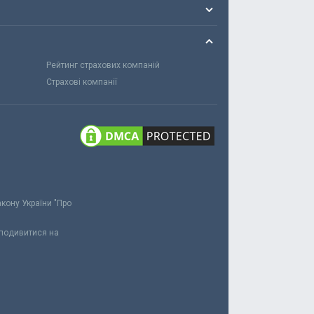
Рейтинг страхових компаній
Страхові компанії
акону України "Про
 подивитися на