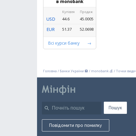
в monobank
Купівля
Продаж
USD
44.6
45.0005
EUR
51.37
52.0698
Всі курси банку
Головна
/
Банки України 🏦
/
monobank 💰
/
Точки видач
Пошук
Повідомити про помилку