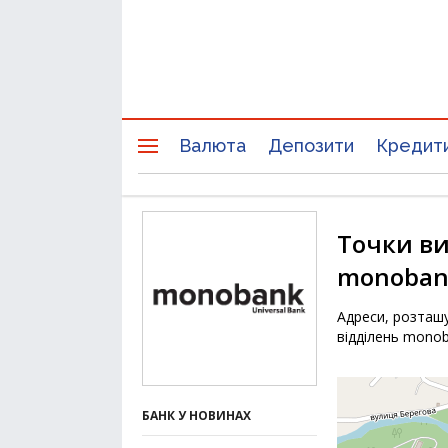
Валюта
Депозити
Кредит
Точки ви
monoban
Адреси, розташу
відділень monob
БАНК У НОВИНАХ