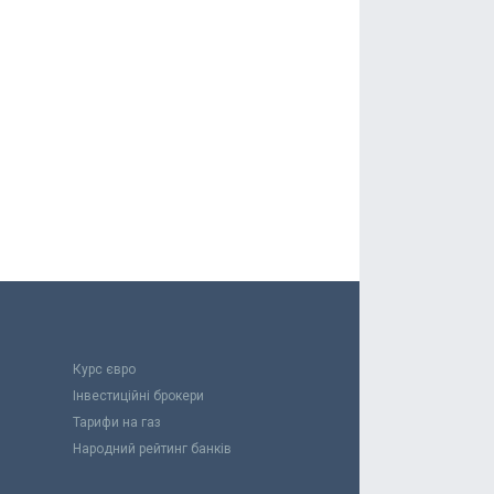
Курс євро
Інвестиційні брокери
Тарифи на газ
Народний рейтинг банків