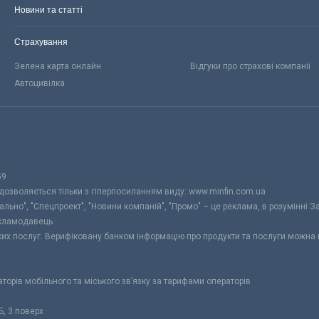
Новини та статті
Страхування
Зелена карта онлайн
Відгуки про страхові компанії
Автоцивілка
59
 дозволяється тільки з гіперпосиланням виду: www.minfin.com.ua
уально", "Спецпроект", "Новини компаній", "Промо" – це реклама, в розумінні З
екламодавець.
ьких послуг. Верифіковану банком інформацію про продукти та послуги можна
раторів мобільного та міського зв’язку за тарифами операторів
Б, 3 поверх