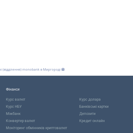
і (відділення) monobank в Миргороді 🏦
Фінанси
Курс валют
Курс долара
Курс НБУ
Банківські картки
Міжбанк
Депозити
Конвертер валют
Кредит онлайн
Моніторинг обмінників криптовалют