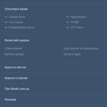
Популярні банки
Приватбанк
Укрсиббанк
Сенс Банк
ПУМБ
Райффайзен Банк
ОТП банк
Валютний аукціон
Обмін валют
Курс валют в обмінниках
Купити долар
Купити євро
Курси по містах
Корисні сторінки
Про Minfin.com.ua
Реклама