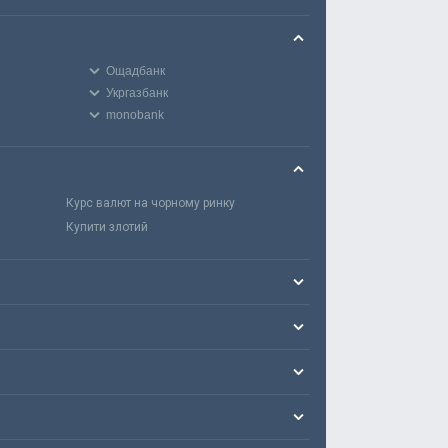
Ощадбанк
Укргазбанк
monobank
Курс валют на чорному ринку
Купити злотий