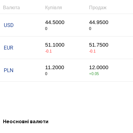
Валюта
Купівля
Продаж
Питання банку
44.5000
44.9500
USD
Відгуки
0
0
Депозити
51.1000
51.7500
EUR
-0.1
-0.1
Депозити юр. осіб
11.2000
12.0000
PLN
Кредити для бізнеса
0
+0.05
Кредити
Картки
Відділення і банкомати
Неосновні валюти