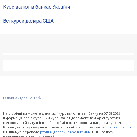
Курс валют в банках України
Всі курси долара США
/
Головна
Ідея Банк 💰
На сторінці ви можете дізнатися курс валют в Ідея Банку на 07.08.2026.
Інформація про актуальний курсі валют допоможе вам орієнтуватися
в економічній ситуації в країні і обмінювати гроші за вигідним курсом.
Розрахувати яку суму ви отримаєте при обміні допоможе
.
конвертер валют
Він швидко переведе
,
і інші валюти
рублі в долари
євро в гривні
в залежності від ваших потреб.