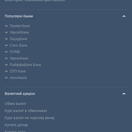
Моніторинг обмінників криптовалют
Популярні банки
Приватбанк
Укрсиббанк
Ощадбанк
Сенс Банк
ПУМБ
Укргазбанк
Райффайзен Банк
ОТП банк
monobank
Валютний аукціон
Обмін валют
Курс валют в обмінниках
Курс валют на чорному ринку
Купити долар