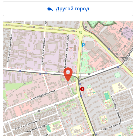
Банк у новинах
Другой город
Питання банку
Відгуки
Депозити
Депозити юр. осіб
Кредити для бізнеса
Кредити
Інтернет-банкінг
Банки-партнери
Акції