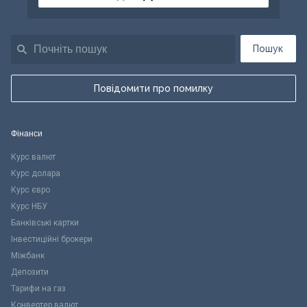
Пошук
Повідомити про помилку
Фінанси
Курс валют
Курс долара
Курс євро
Курс НБУ
Банківські картки
Інвестиційні брокери
Міжбанк
Депозити
Тарифи на газ
Конвертер валют