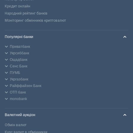
Кредит онлайн
Народний рейтинг банків
Моніторинг обмінників криптовалют
Популярні банки
Приватбанк
Укрсиббанк
Ощадбанк
Сенс Банк
ПУМБ
Укргазбанк
Райффайзен Банк
ОТП банк
monobank
Валютний аукціон
Обмін валют
Курс валют в обмінниках