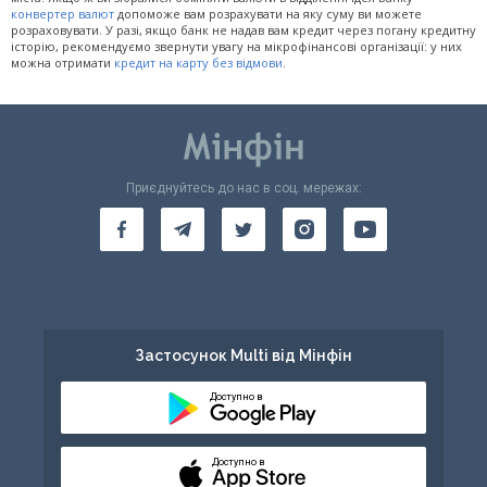
конвертер валют
допоможе вам розрахувати на яку суму ви можете
розраховувати. У разі, якщо банк не надав вам кредит через погану кредитну
історію, рекомендуємо звернути увагу на мікрофінансові організації: у них
можна отримати
кредит на карту без відмови
.
Приєднуйтесь до нас в соц. мережах:
Застосунок Multi від Мінфін
Доступно в
Доступно в