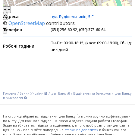
+
−
Рахунки для бізнесу
⇧
вул. Будівельників, 5-Г
©
OpenStreetMap
contributors.
Фінансові результати
(051) 256-60-92, (050) 373-60-64
»
Пн-Пт: 09:00-18:15, (каса: 09:00-18:00), Сб-Нд:
вихідний
Головна
/
Банки України 🏦
/
Ідея Банк 💰
/
Відділення та банкомати Ідея Банку
в Миколаєві 🏦
На сторінці зібрані всі відділення Ідея Банку. Їх можна зручно відфільтрувати
по місту. Для кожного відділення вказана адреса, години роботи і телефон.
Якщо ви збираєтеся відвідати відділення, для того щоб розмістити депозит в
Ідея Банку - порівняйте попередньо
ставки по депозитах
в банках вашого
міста. Якщо ж ви зібралися обміняти валюти в відділенні Ідея Банку -