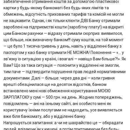
забезпечення отримання коштів за допомогою пластикової
картки у будь-якому банкоматі без будь-яких лімітів та
обмежень, відсутність прихованих тарифів та комісій не могли
не зацікавити. Однак, і як тільки клієнти ДІВІ Банку отримали
зароблені на підприємстві кошти (заробітну плату!) на відкриті
цим Банком рахунки — відразу отримали сюрприз: виявилося,
що більше, ніж визначену банком!!! суму коштів, на той момент
— це було 1 тисяча гривень у день, навіть у відділенні банку з
паспортом у касі банку отримати НЕ МОЖНА! Пояснення — «… у
зв'язку із ситуацією у країні, і взагалі — навіщо Вам більше?!». Як
Вам? Що за така ситуація — пояснити у відділенні не змогли,
тим паче — підтвердити порушення прав людей нормативними
документами. Далі — більше: через два дні — коли гривня
врешті обезцінилася ще на десяток відсотків, банком
встановлено мені нові обмеження користування МОЄЮ
ЗАРПЛАТОЮ! у сумі — 500 грн. на день. Жодних попереджень,
повідомлень — ані на їхньому сайті, ані особисто мені як
користувачу їхніми послугами не надходить, усе виявляється
вже біля банкомату, або у відділенні банку.
Напрошується запитання: а чи не шахрайство це — обкрадати
людей, влізаючи їм у кишені, а потім притримуючи без будь-