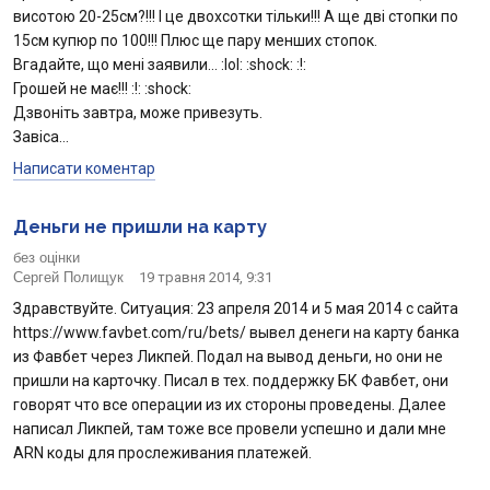
висотою 20-25см?!!! І це двохсотки тільки!!! А ще дві стопки по
15см купюр по 100!!! Плюс ще пару менших стопок.
Вгадайте, що мені заявили… :lol: :shock: :!:
Грошей не має!!! :!: :shock:
Дзвоніть завтра, може привезуть.
Завіса…
Написати коментар
Деньги не пришли на карту
без оцінки
Сергей Полищук
19 травня 2014, 9:31
Здравствуйте. Ситуация: 23 апреля 2014 и 5 мая 2014 с сайта
https://www.favbet.com/ru/bets/ вывел денеги на карту банка
из Фавбет через Ликпей. Подал на вывод деньги, но они не
пришли на карточку. Писал в тех. поддержку БК Фавбет, они
говорят что все операции из их стороны проведены. Далее
написал Ликпей, там тоже все провели успешно и дали мне
ARN коды для прослеживания платежей.