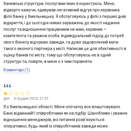
банківські структури, послугами яких я користуюсь. Мене,
відверто кажучи, здивував негативний відгук про керівника
філії банку у Хмельницьку. Я обслуговуюсь у філії з перших днів
відкриття, і до сьогодні ніяких зауважень до якості надання
послуг та відношення працівників не маю, керівник —
компетента та уважна особа. Індивідуальний підхід до потреб
свого бізнесу відчуваю завжди, та дуже задоволений мати
такого якісного партнера у місті. Написав це для обєктивності в
оцінці банків по місту, тому що обслуговуюсь не в одній
структурі та, повірте, в мене є з чим порівняти.
Коментарі (1)
111
gist
6 грудня 2013, 21:01
Я з Хмельницької області. Мене спочатку все влаштовувало.
Банк відмінний! І співробітники як на підбір. Шанобливе і уважне
відношення менеджерів, всі питання розв'язуються
оперативно, будь-який із співробітників завжди може