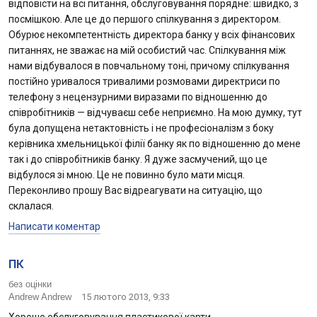
відповісти на всі питання, обслуговування порядне: швидко, з
посмішкою. Але це до першого спілкування з директором.
Обурює некомпетентність директора банку у всіх фінансових
питаннях, не зважає на мій особистий час. Спілкування між
нами відбувалося в повчальному тоні, причому спілкування
постійно уривалося тривалими розмовами директриси по
телефону з нецензурними виразами по відношенню до
співробітників — відчуваєш себе неприємно. На мою думку, тут
була допущена нетактовність і не професіоналізм з боку
керівника хмельницької філії банку як по відношенню до мене
так і до співробітників банку. Я дуже засмучений, що це
відбулося зі мною. Це не повинно було мати місця.
Переконливо прошу Вас відреагувати на ситуацію, що
склалася.
Написати коментар
ПК
без оцінки
Andrew Andrew
15 лютого 2013, 9:33