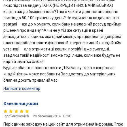
яких підстав видачу ЇХНІХ (НЕ КРЕДИТНИХ, БАНКІВСЬКИХ)
коштів аж до безкінечності? І чого чекати далі: встановлення
лімітів до 50-100 гривень у день? Чи зупинення видачі коштів
взагалі — аж до моменту, коли банк на власний розсуд прийме
рішення про видачу? А чи не у тій же ситуації в країні
знаходиться людина, яка цілий місяць працювала та довірила
власні зароблені кошти фінансовій «перспективній»,«надійній»
установі — але отримати ці кошти, потрібні вже сьогодні,
завдяки такій надійності зможе тоді лише, коли вже будуть не
варті й шматка хліба?!
Будьте обачні, шановні клієнти ДіВі Банку, така співпраця з
«надійністю» може позбавити Вас доступу до матеріальних
благ на досить тривалий час
Написати коментар
Хмельницький
IgorSergiyovich
20 березня 2014, 15:30
Періодично заходжу на цей сайт для отримання інформації про