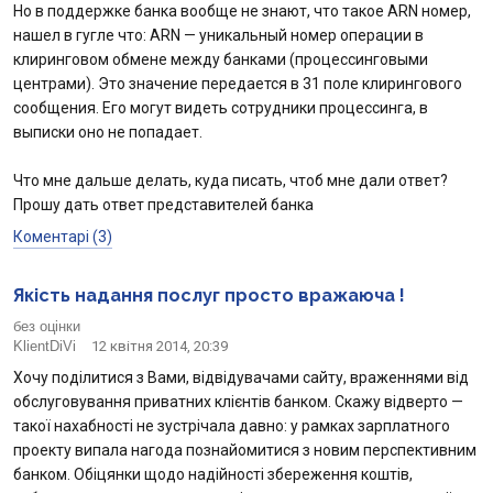
Но в поддержке банка вообще не знают, что такое ARN номер,
нашел в гугле что: ARN — уникальный номер операции в
клиринговом обмене между банками (процессинговыми
центрами). Это значение передается в 31 поле клирингового
сообщения. Его могут видеть сотрудники процессинга, в
выписки оно не попадает.
Что мне дальше делать, куда писать, чтоб мне дали ответ?
Прошу дать ответ представителей банка
Коментарі (3)
Якість надання послуг просто вражаюча !
без оцінки
KlientDiVi
12 квітня 2014, 20:39
Хочу поділитися з Вами, відвідувачами сайту, враженнями від
обслуговування приватних клієнтів банком. Скажу відверто —
такої нахабності не зустрічала давно: у рамках зарплатного
проекту випала нагода познайомитися з новим перспективним
банком. Обіцянки щодо надійності збереження коштів,