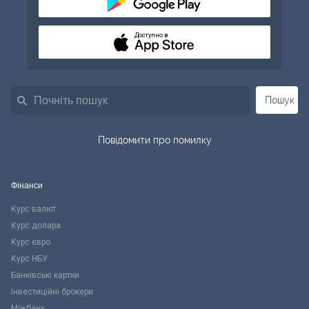
Доступно в
Пошук
Повідомити про помилку
Фінанси
Курс валют
Курс долара
Курс євро
Курс НБУ
Банківські картки
Інвестиційні брокери
Міжбанк