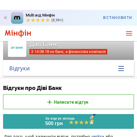
Multi від Мінфін
ВСТАНОВИТИ
(8,9K+)
Діві Банк
З 14.08.18 не банк, а фінансова компанія
Відгуки
Головна
Відгуки про Діві Банк
Банк у новинах
Написати відгук
Курс валют у банку
За відгук місяця
500 грн
Питання банку
Для того, щоб залишити відгук, потрібно
або
увійти