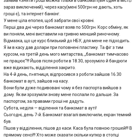
заявив «Зняти гроші можна тільки в банкоматі(він один в місті,і
зараз виключений), через касу(мені 500грн не дають, хоть
гроші є), та інтернет банкінг.
У мене ціла епопея, щоб забрати свої кровні.
Перші два дні через банкомат взяв по 500грн. Корс обміну, як
ви поняли, мені виставили на гривню менший риночному.
Відмазка, що це курс близький до НБУ, для мене не підходить.
Я їм в касу дав долари при поповнені пластику. Та фіг з тим
курсом, на третій день мого митарства, „банкомат тимчасово
не працює“!!! Йшов після роботи в 18.30, зрозуміло й бандюги
вже відихають, відділення закрито.
На 4-й день, п»ятниця, відпросився з роботи зайшов 16.30
банкомат в ауті, зайшов на касу.
Вони були дуже подивовані чому я без паспорта вийшов з
дому. Як ви зрозуміли знову мене послали по дальше. За
паспортом, за правами гроші не дадуть.
Субота, неділя — віділення та банкомат в ауті!
Сьогодні, день 7-й. Банкомат взагалі виключили, екран темний
був.
Пішов у відділення, пішов до каси. Каса була повною грошей!!! В
прямому сенсі!!! Хто може сказати скільки купюр в стопці