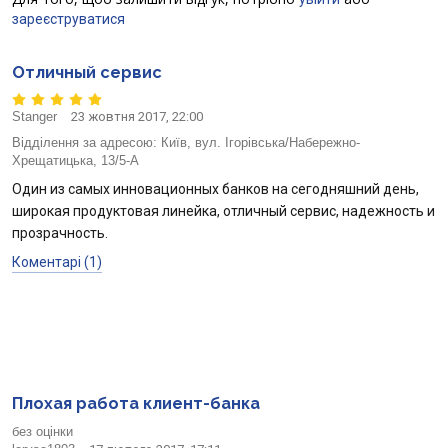
зареєструватися
Відгуки
Отличный сервис
Кредити для бізнеса
Stanger
23 жовтня 2017, 22:00
Картки
Відділення за адресою:
Київ, вул. Ігорівська/Набережно-
Хрещатицька, 13/5-А
Відділення і банкомати
Один из самых инновационных банков на сегодняшний день,
широкая продуктовая линейка, отличный сервис, надежность и
Інтернет-банкінг
прозрачность.
Коментарі (1)
Банки-партнери
Счета для бизнеса
Плохая работа клиент-банка
без оцінки