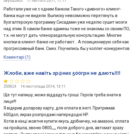
larysa1803
17 лютого 2017, 17:11
Работали уже не с одним банком.Такого «дивного» клиент-
банка еще не видели. Выписку невозможно перетянуть в
бухгалтерскую программу.Сисадмин уже неделю сушит мозги
над этим. В самом банке админы тоже не знакомы со своим ПО,
т.к. не могут дать членораздельную консультацию. Многие
кнопки в клиент-банке не работают… А позиционирую себя как
прогрессивный банк. Смех. Поучились бы у коллег-конкурентов.
Коментарі (1)
Жлоби, вже навіть зр@них 500грн не дають!!!!
250614
14 листопада 2014, 13:11
Ще тут напишу, може віддадуть гроші. Героїв треба знати в
лице!!!
Я відкрив доларову карту, для оплати в інеті. Притримав
600дол, якраз розпродажі напередодні НР.
Хотів в кінці жовтня купити якусь дрібничку, на амазоні, оплата
на пройшла, звоню 0800,,,,, після доброго дня, автомат зразу