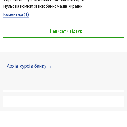
Хороше обслуговування пластикової карти.
Нульова комісія зі всіх банкомаиів України
Коментарі (1)
Написати відгук
Архів курсів банку