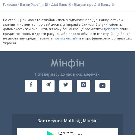
/
/
/
Відгуки про Діві Банку 📝
Головна
Банки України 🏦
Діві Банк 💰
На сторінці ви можете ознайомитись з відгуками про Діві Банку, а також
залишити коментар про свій досвід співпраці з банком. Відгуки клієнтів,
допоможуть вам вирішити, в якому банку краще розмістити
, взяти
депозит
кредит готівкою, відкрити рахунок або просто обміняти валюту. Якщо банки
не дають вам кредит, візьміть
в мікрофінансових організаціях
позику онлайн
України.
Приєднуйтесь до нас в соц. мережах:
Застосунок Multi від Мінфін
Доступно в