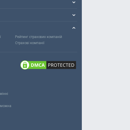
ї
Рейтинг страхових компаній
Страхові компанії
мінні
и можна