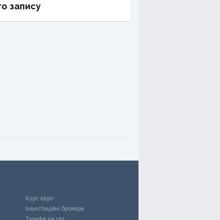
о запису
Курс євро
Інвестиційні брокери
Тарифи на газ