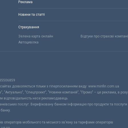
Реклама
Новини та статті
Страхування
Зелена карта онлайн
Відгуки про страхові компані
Автоцивілка
 35506859
 сайтах дозволяється тільки з гіперпосиланням виду: www.minfin.com.ua
", "Актуально", "Спецпроект", "Новини компаній", "Промо" – це реклама, в розу
ами відповідальність несе рекламодавець.
банківських послуг. Верифіковану банком інформацію про продукти та послуг
 банку.
рів операторів мобільного та міського зв’язку за тарифами операторів