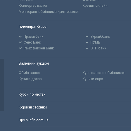
Конвертер валют
Кредит онлайн
Моніторинг обмінників криптовалют
Популярні банки
Приватбанк
Укрсиббанк
Сенс Банк
ПУМБ
Райффайзен Банк
ОТП банк
Валютний аукціон
Обмін валют
Курс валют в обмінниках
Купити долар
Купити євро
Курси по містах
Корисні сторінки
Про Minfin.com.ua