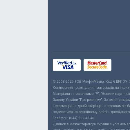
© 2008-2026 ТОВ МiнфiнМедiа. Код ЄДРПОУ:
Копіювання і розміщення матеріалів на інших
Матеріали з позначками "Р", "Новини партнерів
Закону України "Про рекламу". За зміст рекл
Інформація на даній сторінці не є рекламою 
подивитися на офіційному сайті відповідного
Телефон: (044) 392-47-40
Дзвінок в межах території України з усіх номе