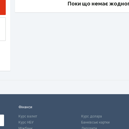
Поки що немає жодног
Фінанси
Курс валют
Курс долара
Курс НБУ
Банківські картки
Міжбанк
Депозити