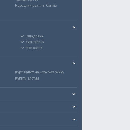
Народний рейтинг банків
Ощадбанк
Укргазбанк
monobank
Курс валют на чорному ринку
Купити злотий