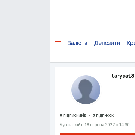
Валюта
Депозити
Кр
larysa1
0
підписників
0
підписок
Був на сайті
18 серпня 2022
о
14:30