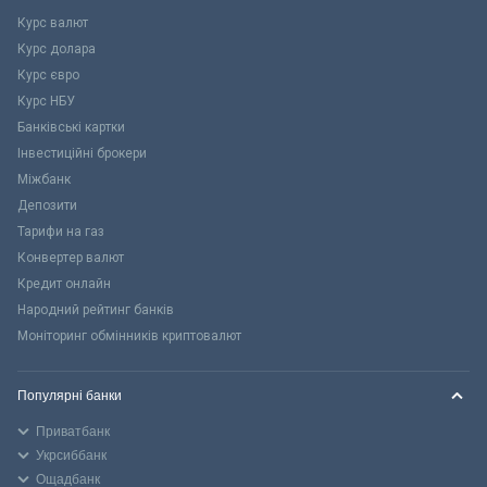
Курс валют
Курс долара
Курс євро
Курс НБУ
Банківські картки
Інвестиційні брокери
Міжбанк
Депозити
Тарифи на газ
Конвертер валют
Кредит онлайн
Народний рейтинг банків
Моніторинг обмінників криптовалют
Популярні банки
Приватбанк
Укрсиббанк
Ощадбанк