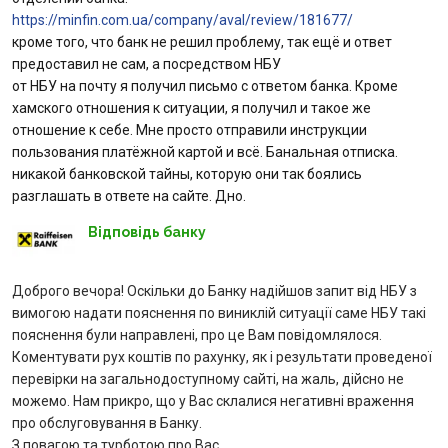
https://minfin.com.ua/company/aval/review/181677/
Відгуки
кроме того, что банк не решил проблему, так ещё и ответ
предоставил не сам, а посредством НБУ
Депозити
от НБУ на почту я получил письмо с ответом банка. Кроме
хамского отношения к ситуации, я получил и такое же
Депозити юр. осіб
отношение к себе. Мне просто отправили инструкции
пользования платёжной картой и всё. Банальная отписка.
никакой банковской тайны, которую они так боялись
Кредити для бізнеса
разглашать в ответе на сайте. Дно.
Кредити
Відповідь банку
Картки
Доброго вечора! Оскільки до Банку надійшов запит від НБУ з
вимогою надати пояснення по виниклій ситуації саме НБУ такі
Відділення і банкомати
пояснення були направлені, про це Вам повідомлялося.
Коментувати рух коштів по рахунку, як і результати проведеної
перевірки на загальнодоступному сайті, на жаль, дійсно не
Інтернет-банкінг
можемо. Нам прикро, що у Вас склалися негативні враження
про обслуговування в Банку.
Банки-партнери
З повагою та турботою про Вас,