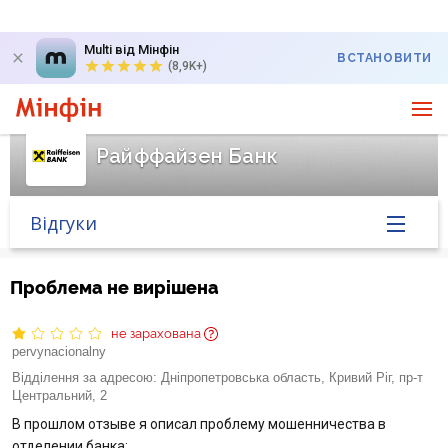
Multi від Мінфін
ВСТАНОВИТИ
(8,9K+)
Райффайзен Банк
Відгуки
Головна
Проблема не вирішена
Банк у новинах
не зарахована
pervynacionalny
Курс валют у банку
Відділення за адресою:
Дніпропетровська область, Кривий Ріг, пр-т
Центральний, 2
Питання банку
В прошлом отзыве я описал проблему мошенничества в
отделении банка: