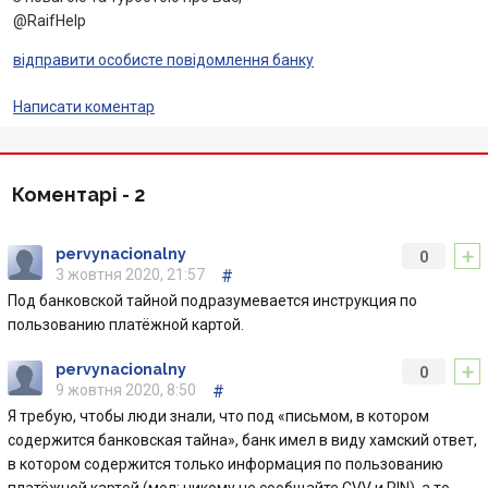
@RaifHelp
Акції
відправити особисте повідомлення банку
Счета для бизнеса
Написати коментар
Коментарі -
2
+
pervynacionalny
0
3 жовтня 2020, 21:57
#
Под банковской тайной подразумевается инструкция по
пользованию платёжной картой.
+
pervynacionalny
0
9 жовтня 2020, 8:50
#
Я требую, чтобы люди знали, что под «письмом, в котором
содержится банковская тайна», банк имел в виду хамский ответ,
в котором содержится только информация по пользованию