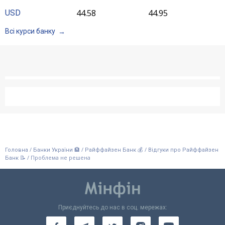
44.58
44.95
USD
Всі курси банку
/
/
/
Головна
Банки України 🏦
Райффайзен Банк 💰
Відгуки про Райффайзен
/
Проблема не решена
Банк 📝
Приєднуйтесь до нас в соц. мережах: