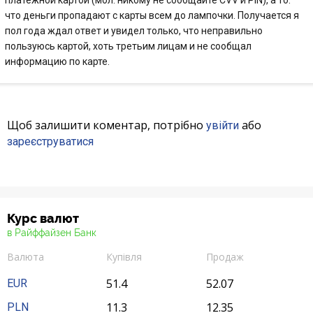
платёжной картой (мол: никому не сообщайте CVV и PIN), а то.
что деньги пропадают с карты всем до лампочки. Получается я
пол года ждал ответ и увидел только, что неправильно
пользуюсь картой, хоть третьим лицам и не сообщал
информацию по карте.
Щоб залишити коментар, потрібно
або
увійти
зареєструватися
Курс валют
в Райффайзен Банк
Валюта
Купівля
Продаж
51.4
52.07
EUR
11.3
12.35
PLN