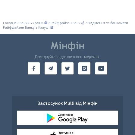
Головна
/
Банки України 🏦
/
Райффайзен Банк 💰
/
Відділення та банкомати
Райффайзен Банку в Калуші 🏦
Приєднуйтесь до нас в соц. мережах:
Застосунок Multi від Мінфін
Доступно в
Доступно в