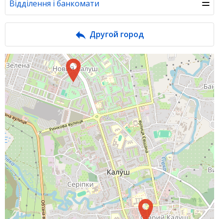
☰
Відділення і банкомати
Банк у новинах
Другой город
Питання банку
Відгуки
Депозити
Депозити юр. осіб
Кредити для бізнеса
Кредити
Інтернет-банкінг
Банки-партнери