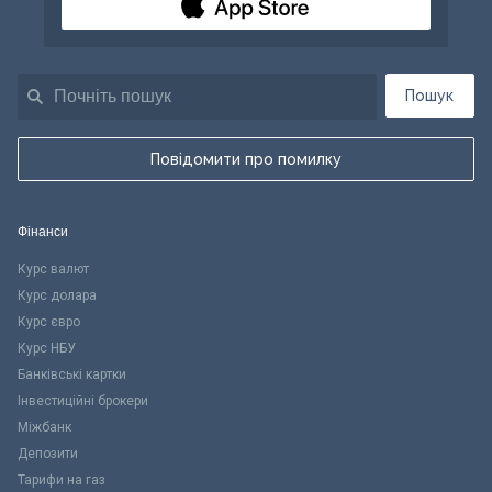
Пошук
Повідомити про помилку
Фінанси
Курс валют
Курс долара
Курс євро
Курс НБУ
Банківські картки
Інвестиційні брокери
Міжбанк
Депозити
Тарифи на газ