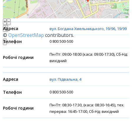
Акції
+
−
Рахунки для бізнесу
⇧
вул. Богдана Хмельницького, 19/96, 19/99
©
OpenStreetMap
contributors.
Фінансові результати
0 800 500-500
»
Пн-Пт: 09:00-18:00 (каса: 09:00-17:30), Сб-Нд:
вихідний
вул. Підвальна, 4
0 800 500-500
Пн-Пт: 08:30-17:30, (каса: 08:30-16:45), тех.
перерва: 16:45-17:00, Сб-Нд: вихiдний