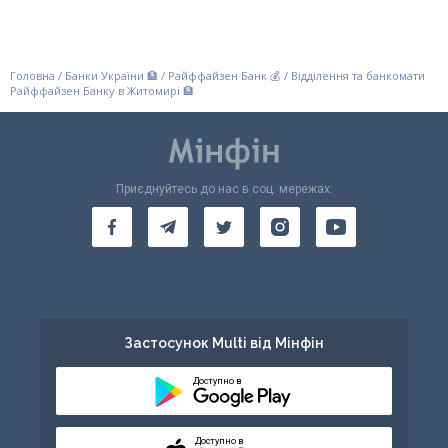
Головна
/
Банки України 🏦
/
Райффайзен Банк 💰
/
Відділення та банкомати
Райффайзен Банку в Житомирі 🏦
Приєднуйтесь до нас в соц. мережах:
Застосунок Multi від Мінфін
Доступно в
Доступно в