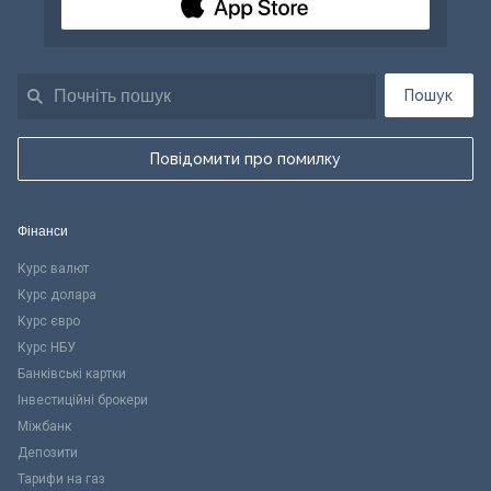
Пошук
Повідомити про помилку
Фінанси
Курс валют
Курс долара
Курс євро
Курс НБУ
Банківські картки
Інвестиційні брокери
Міжбанк
Депозити
Тарифи на газ