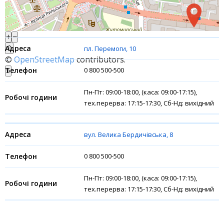
Акції
+
−
Рахунки для бізнесу
⇧
пл. Перемоги, 10
©
OpenStreetMap
contributors.
Фінансові результати
0 800 500-500
»
Пн-Пт: 09:00-18:00, (каса: 09:00-17:15),
тех.перерва: 17:15-17:30, Сб-Нд: вихідний
вул. Велика Бердичівська, 8
0 800 500-500
Пн-Пт: 09:00-18:00, (каса: 09:00-17:15),
тех.перерва: 17:15-17:30, Сб-Нд: вихідний