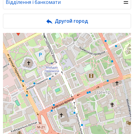
☰
Відділення і банкомати
Банк у новинах
Другой город
Питання банку
Відгуки
Депозити
Депозити юр. осіб
Кредити для бізнеса
Кредити
Інтернет-банкінг
Банки-партнери