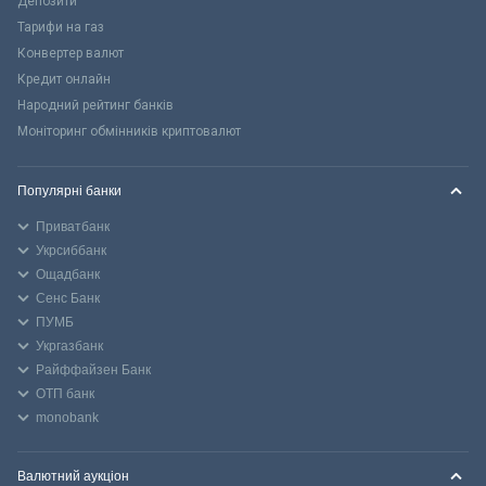
Депозити
Тарифи на газ
Конвертер валют
Кредит онлайн
Народний рейтинг банків
Моніторинг обмінників криптовалют
Популярні банки
Приватбанк
Укрсиббанк
Ощадбанк
Сенс Банк
ПУМБ
Укргазбанк
Райффайзен Банк
ОТП банк
monobank
Валютний аукціон