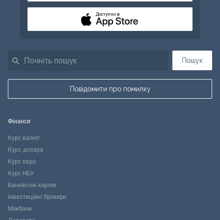
Доступно в
Пошук
Повідомити про помилку
Фінанси
Курс валют
Курс долара
Курс євро
Курс НБУ
Банківські картки
Інвестиційні брокери
Міжбанк