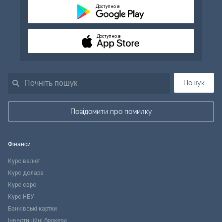
Доступно в
Доступно в
Пошук
Повідомити про помилку
Фінанси
Курс валют
Курс долара
Курс євро
Курс НБУ
Банківські картки
Інвестиційні брокери