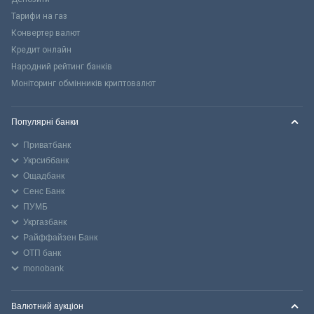
Тарифи на газ
Конвертер валют
Кредит онлайн
Народний рейтинг банків
Моніторинг обмінників криптовалют
Популярні банки
Приватбанк
Укрсиббанк
Ощадбанк
Сенс Банк
ПУМБ
Укргазбанк
Райффайзен Банк
ОТП банк
monobank
Валютний аукціон