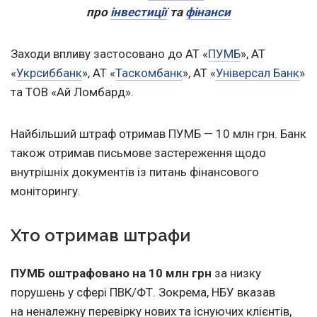
про
інвестиції
та
фінанси
Заходи впливу застосовано до АТ «
ПУМБ
», АТ
«
Укрсиббанк
», АТ «
Таскомбанк
», АТ «
Універсал Банк
»
та ТОВ «Ай Ломбард».
Найбільший штраф отримав ПУМБ — 10 млн грн. Банк
також отримав письмове застереження щодо
внутрішніх документів із питань фінансового
моніторингу.
Хто отримав штрафи
ПУМБ оштрафовано на 10 млн грн
за низку
порушень у сфері ПВК/ФТ. Зокрема, НБУ вказав
на неналежну перевірку нових та існуючих клієнтів,