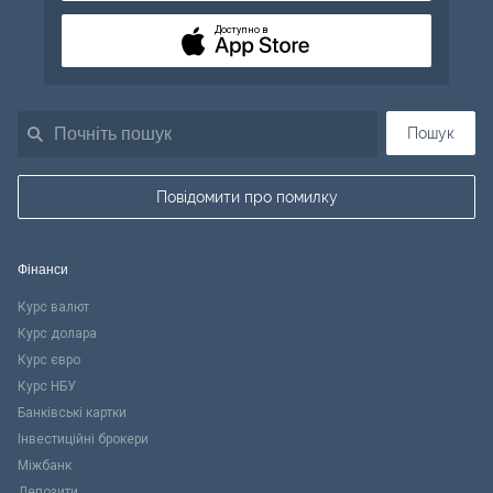
Доступно в
Пошук
Повідомити про помилку
Фінанси
Курс валют
Курс долара
Курс євро
Курс НБУ
Банківські картки
Інвестиційні брокери
Міжбанк
Депозити