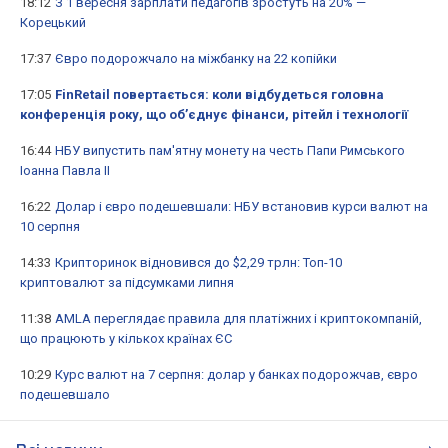
18:12
З 1 вересня зарплати педагогів зростуть на 20% —
Корецький
17:37
Євро подорожчало на міжбанку на 22 копійки
17:05
FinRetail повертається: коли відбудеться головна
конференція року, що об’єднує фінанси, рітейл і технології
16:44
НБУ випустить пам'ятну монету на честь Папи Римського
Іоанна Павла II
16:22
Долар і євро подешевшали: НБУ встановив курси валют на
10 серпня
14:33
Крипторинок відновився до $2,29 трлн: Топ-10
криптовалют за підсумками липня
11:38
AMLA переглядає правила для платіжних і криптокомпаній,
що працюють у кількох країнах ЄС
10:29
Курс валют на 7 серпня: долар у банках подорожчав, євро
подешевшало