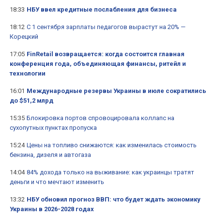
18:33
НБУ ввел кредитные послабления для бизнеса
18:12
С 1 сентября зарплаты педагогов вырастут на 20% —
Корецкий
17:05
FinRetail возвращается: когда состоится главная
конференция года, объединяющая финансы, ритейл и
технологии
16:01
Международные резервы Украины в июле сократились
до $51,2 млрд
15:35
Блокировка портов спровоцировала коллапс на
сухопутных пунктах пропуска
15:24
Цены на топливо снижаются: как изменилась стоимость
бензина, дизеля и автогаза
14:04
84% дохода только на выживание: как украинцы тратят
деньги и что мечтают изменить
13:32
НБУ обновил прогноз ВВП: что будет ждать экономику
Украины в 2026-2028 годах