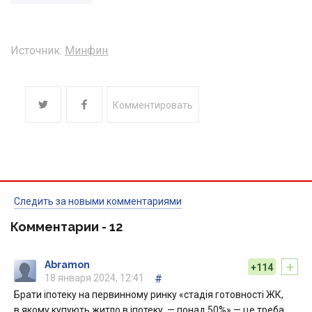
Источник:
Минфин
Комментировать
Следить за новыми комментариями
Комментарии -
12
+
Abramon
+114
18 января 2024, 12:41
#
Брати іпотеку на первинному ринку «стадія готовності ЖК,
в якому купують житло в іпотеку, — понад 50%» — це треба