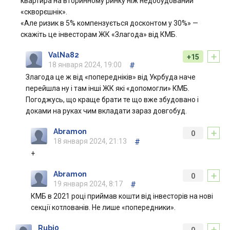
квартира на вторинному ринку ніж недобудований
«скворєшнік».
«Але ризик в 5% компензується досконтом у 30%» —
скажіть це інвесторам ЖК «Злагода» від КМБ.
+
ValNa82
+15
18 января 2024, 19:00
#
Злагода це ж від «попередніків» від Укрбуда наче
перейшла ну і там інші ЖК які «допомогли» КМБ.
Погоджусь, що краще брати те що вже збудовано і
доками на руках чим вкладати зараз довгобуд.
+
Abramon
0
18 января 2024, 21:13
#
+
+
Abramon
0
19 января 2024, 8:17
#
КМБ в 2021 році приймав кошти від інвесторів на нові
секції котлованів. Не лише «попередники».
+
Rubi0