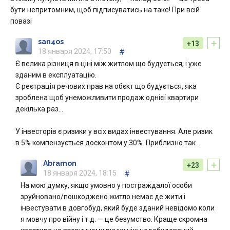
бути непритомним, щоб підписуватись на таке! При всій
повазі
+
san4os
+13
18 января 2024, 17:50
#
Є велика різниця в ціні між житлом що будується, і уже
зданим в експлуатацію.
Є реєтрація речових прав на обєкт що будується, яка
зроблена щоб унеможливити продаж однієї квартири
декілька раз…
У інвесторів є ризики у всіх видах інвестування. Але ризик
в 5% компензується досконтом у 30%. Приблизно так…
+
Abramon
+23
18 января 2024, 18:15
#
На мою думку, якщо умовно у постраждалої особи
зруйновано/пошкоджено житло немає де жити і
інвестувати в довгобуд, який буде зданий невідомо коли
я мовчу про війну і т.д. — це безумство. Краще скромна