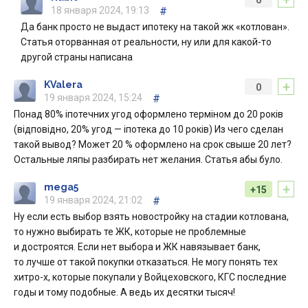
0
18 января 2024, 19:13
#
Да банк просто не выдаст ипотеку на такой жк «котлован».
Статья оторванная от реальности, ну или для какой-то
другой страны написана
+
KValera
0
19 января 2024, 15:24
#
Понад 80% іпотечних угод оформлено терміном до 20 років
(відповідно, 20% угод — іпотека до 10 років) Из чего сделан
такой вывод? Может 20 % оформлено на срок свыше 20 лет?
Остальные ляпы разбирать нет желания. Статья абы було.
+
mega5
+15
19 января 2024, 21:02
#
Ну если есть выбор взять новостройку на стадии котлована,
то нужно выбирать те ЖК, которые не проблемные
и достроятся. Если нет выбора и ЖК навязывает банк,
то лучше от такой покупки отказаться. Не могу понять тех
хитро-х, которые покупали у Войцеховского, КГС последние
годы и тому подобные. А ведь их десятки тысяч!