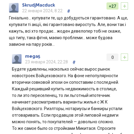
+
SkrudjMacduck
+27
22 января 2024, 8:22
#
Геніально… купувати те, що добудується гарантовано. А ще,
купувати ті акції, які гарантовано виростуть. Але, вони так і
кажуть, всі хто продає… жоден девелопер тобі не скаже,
що типу, така фігня, маємо проблеми… може будова
зависне на пару років…
+
mega5
0
23 января 2024, 22:28
#
Будете удивлены, насколько сейчас вырос рынок
новостроек Войцеховского. На фоне непопулярности
вторички совковой эпохи он сопоставим с последней.
Каждый решивший купить недвижимость в столице,
то ли это переселенец, то ли льготный ипотечник
начинает рассматривать варианты жилья с Ж К
Войцеховского. Риэлторы, нотариусы и банкиры устали
отговаривать. Если продавцов этой липовой недвиги
можно понять, то покупателей — довольно сложно.
То же самое было со стройками Микитася. Спросите