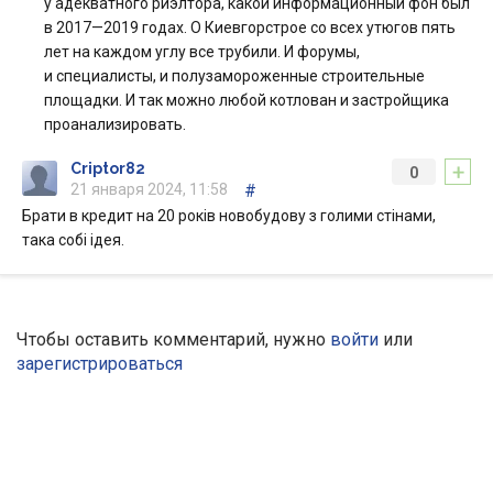
у адекватного риэлтора, какой информационный фон был
в 2017—2019 годах. О Киевгорстрое со всех утюгов пять
лет на каждом углу все трубили. И форумы,
и специалисты, и полузамороженные строительные
площадки. И так можно любой котлован и застройщика
проанализировать.
+
Criptor82
0
21 января 2024, 11:58
#
Брати в кредит на 20 років новобудову з голими стінами,
така собі ідея.
Чтобы оставить комментарий, нужно
войти
или
зарегистрироваться