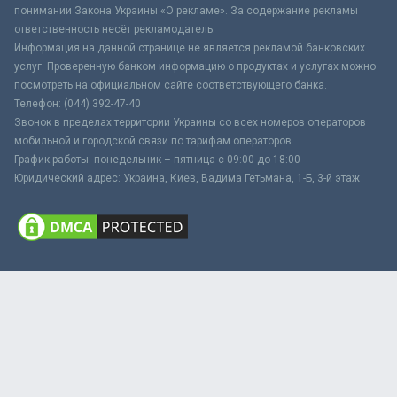
понимании Закона Украины «О рекламе». За содержание рекламы
ответственность несёт рекламодатель.
Информация на данной странице не является рекламой банковских
услуг. Проверенную банком информацию о продуктах и услугах можно
посмотреть на официальном сайте соответствующего банка.
Телефон: (044) 392-47-40
Звонок в пределах территории Украины со всех номеров операторов
мобильной и городской связи по тарифам операторов
График работы: понедельник – пятница с 09:00 до 18:00
Юридический адрес: Украина, Киев, Вадима Гетьмана, 1-Б, 3-й этаж