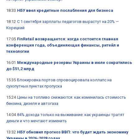
18:33
НБУ ввел кредитные послабления для бизнеса
18:12
С 1 сентября зарплаты педагогов вырастут на 20% —
Корецкий
17:05
FinRetail возвращается: когда состоится главная
конференция года, объединяющая финансы, ритейл и
технологии
16:01
Международные резервы Украины в июле сократились
до $51,2 млрд
15:35
Блокировка портов спровоцировала коллапс на
сухопутных пунктах пропуска
15:24
Цены на топливо снижаются: как изменилась стоимость
бензина, дизеля и автогаза
14:04
84% дохода только на выживание: как украинцы тратят
деньги и что мечтают изменить
13:32
НБУ обновил прогноз ВВП: что будет ждать экономику
Украины в 2026-2028 годах