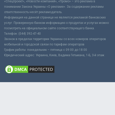
«Спецпроект», «Новости компаний», «Промо» – это реклама в
понимании Закона Украины «О рекламе». За содержание рекламы
ответственность несёт рекламодатель.
Информация на данной странице не является рекламой банковских
услуг. Проверенную банком информацию о продуктах и услугах можно
посмотреть на официальном сайте соответствующего банка.
Телефон: (044) 392-47-40
Звонок в пределах территории Украины со всех номеров операторов
мобильной и городской связи по тарифам операторов
График работы: понедельник – пятница с 09:00 до 18:00
Юридический адрес: Украина, Киев, Вадима Гетьмана, 1-Б, 3-й этаж