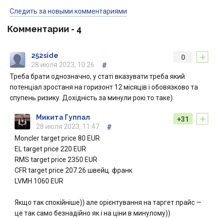
Следить за новыми комментариями
Комментарии -
4
+
252side
0
28 июля 2023, 10:26
#
Треба брати однозначно, у статі вказувати треба який
потенціал зростаня на горизонт 12 місяців і обовязково та
спупень ризику. Дохідність за минули рокі то таке)
+
Микита Гуппал
+31
28 июля 2023, 11:47
#
Moncler target price 80 EUR
EL target price 220 EUR
RMS target price 2350 EUR
CFR target price 207.26 швейц. франк
LVMH 1060 EUR
Якщо так спокійніше)) але орієнтування на таргет прайс —
це так само безнадійно як і на ціни в минулому))