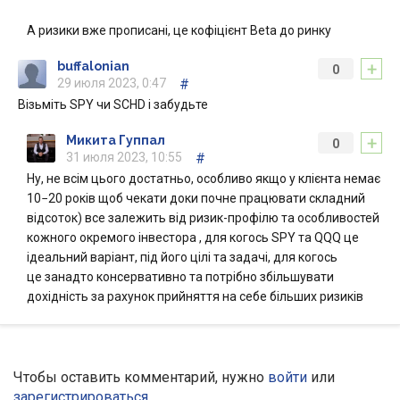
А ризики вже прописані, це кофіцієнт Beta до ринку
+
buffalonian
0
29 июля 2023, 0:47
#
Візьміть SPY чи SCHD і забудьте
+
Микита Гуппал
0
31 июля 2023, 10:55
#
Ну, не всім цього достатньо, особливо якщо у клієнта немає
10−20 років щоб чекати доки почне працювати складний
відсоток) все залежить від ризик-профілю та особливостей
кожного окремого інвестора , для когось SPY та QQQ це
ідеальний варіант, під його цілі та задачі, для когось
це занадто консервативно та потрібно збільшувати
дохідність за рахунок прийняття на себе більших ризиків
Чтобы оставить комментарий, нужно
войти
или
зарегистрироваться