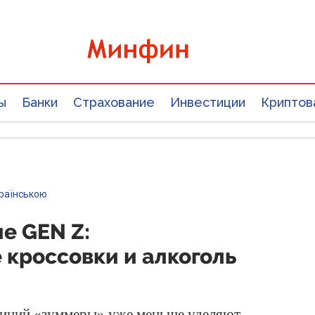
ы
Банки
Страхование
Инвестиции
Криптов
країнською
е GEN Z:
кроссовки и алкоголь
тиций «зуммеры» уже меньше уделяют