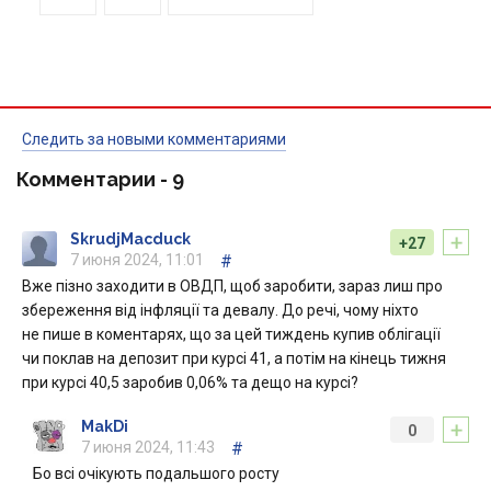
Следить за новыми комментариями
Комментарии -
9
+
SkrudjMacduck
+27
7 июня 2024, 11:01
#
Вже пізно заходити в ОВДП, щоб заробити, зараз лиш про
збереження від інфляції та девалу. До речі, чому ніхто
не пише в коментарях, що за цей тиждень купив облігації
чи поклав на депозит при курсі 41, а потім на кінець тижня
при курсі 40,5 заробив 0,06% та дещо на курсі?
+
MakDi
0
7 июня 2024, 11:43
#
Бо всі очікують подальшого росту