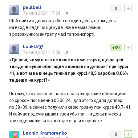
+
paulball
0
7 июня 2024, 17:24
#
Щоб вийти з депо потрібен не один день, потім день
на вход в овдп чи ще куда і вже немає різниці
з розрахунком витрат у часі та транспорті.
+
Lolik1837
+39
7 июня 2024, 17:38
#
«До речі, чому ніхто не пише в коментарях, що за цей
тиждень купив облігації чи поклав на депозит при курсі
41, а потім на кінець тижня при курсі 40,5 заробив 0,06%
та дещо на курсі?»
Потому, что основная часть взяла «короткие облигации»
со сроком погашения 05.06.24 , для этого сдала доллар
по 38−39, а сейчас получили свою гривну при курсе 40,7−41.
И сейчас подсчитывают свои убытки — и деньги месяц —
три подержали , и на выходе еще и в пролете
+
Leonid Kramorenko
0