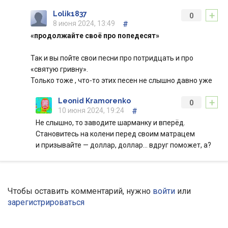
+
Lolik1837
0
8 июня 2024, 13:49
#
«продолжайте своё про попедесят»
Так и вы пойте свои песни про потридцать и про
«святую гривну».
Только тоже , что-то этих песен не слышно давно уже
+
Leonid Kramorenko
0
10 июня 2024, 19:24
#
Не слышно, то заводите шарманку и вперёд.
Становитесь на колени перед своим матрацем
и призывайте — доллар, доллар… вдруг поможет, а?
Чтобы оставить комментарий, нужно
войти
или
зарегистрироваться