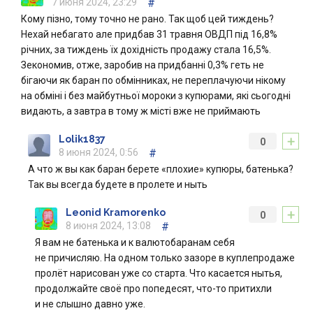
7 июня 2024, 23:29
#
Кому пізно, тому точно не рано. Так щоб цей тиждень?
Нехай небагато але придбав 31 травня ОВДП під 16,8%
річних, за тиждень їх дохідність продажу стала 16,5%.
Зекономив, отже, заробив на придбанні 0,3% геть не
бігаючи як баран по обмінниках, не переплачуючи нікому
на обміні і без майбутньої мороки з купюрами, які сьогодні
видають, а завтра в тому ж місті вже не приймають
+
Lolik1837
0
8 июня 2024, 0:56
#
А что ж вы как баран берете «плохие» купюры, батенька?
Так вы всегда будете в пролете и ныть
+
Leonid Kramorenko
0
8 июня 2024, 13:08
#
Я вам не батенька и к валютобаранам себя
не причисляю. На одном только зазоре в куплепродаже
пролёт нарисован уже со старта. Что касается нытья,
продолжайте своё про попедесят, что-то притихли
и не слышно давно уже.