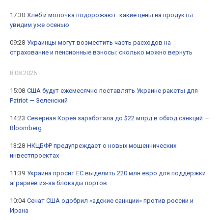
17:30
Хлеб и молочка подорожают: какие цены на продукты
увидим уже осенью
09:28
Украинцы могут возместить часть расходов на
страхование и пенсионные взносы: сколько можно вернуть
8.08.2026
15:08
США будут ежемесячно поставлять Украине ракеты для
Patriot — Зеленский
14:23
Северная Корея заработала до $22 млрд в обход санкций —
Bloomberg
13:28
НКЦБФР предупреждает о новых мошеннических
инвестпроектах
11:39
Украина просит ЕС выделить 220 млн евро для поддержки
аграриев из-за блокады портов
10:04
Сенат США одобрил «адские санкции» против россии и
Ирана