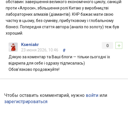
обставин: завершення великого економічного циклу, санкцій
проти «Алроси», збільшення ролі Китаю у виробництві
лабораторних алмазів (діамантів). КНР бажає мати свою
частку в цьому, без сумніву, прибутковому і глобальному
бізнесі. Попередня стаття автора (аналіз по золоту) теж був
хороший.
+
Kseniakr
0
23 июня 2026, 10:46
#
Дякую за коментар та Ваші блоги — тільки сьогодні їх
відкрила для себе і одразу підписалась)
Обов’язково продовжуйте!
Чтобы оставить комментарий, нужно
войти
или
зарегистрироваться