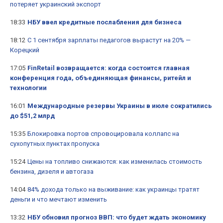
потеряет украинский экспорт
18:33
НБУ ввел кредитные послабления для бизнеса
18:12
С 1 сентября зарплаты педагогов вырастут на 20% —
Корецкий
17:05
FinRetail возвращается: когда состоится главная
конференция года, объединяющая финансы, ритейл и
технологии
16:01
Международные резервы Украины в июле сократились
до $51,2 млрд
15:35
Блокировка портов спровоцировала коллапс на
сухопутных пунктах пропуска
15:24
Цены на топливо снижаются: как изменилась стоимость
бензина, дизеля и автогаза
14:04
84% дохода только на выживание: как украинцы тратят
деньги и что мечтают изменить
13:32
НБУ обновил прогноз ВВП: что будет ждать экономику