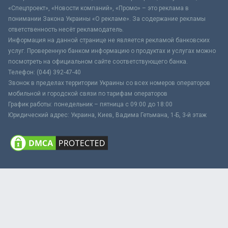
«Спецпроект», «Новости компаний», «Промо» – это реклама в
понимании Закона Украины «О рекламе». За содержание рекламы
ответственность несёт рекламодатель.
Информация на данной странице не является рекламой банковских
услуг. Проверенную банком информацию о продуктах и услугах можно
посмотреть на официальном сайте соответствующего банка.
Телефон: (044) 392-47-40
Звонок в пределах территории Украины со всех номеров операторов
мобильной и городской связи по тарифам операторов
График работы: понедельник – пятница с 09:00 до 18:00
Юридический адрес: Украина, Киев, Вадима Гетьмана, 1-Б, 3-й этаж