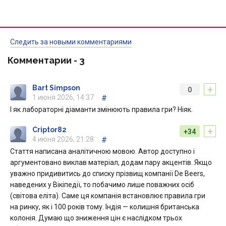
Следить за новыми комментариями
Комментарии -
3
+
Bart Simpson
0
1 июня 2026, 14:37
#
І як лабораторні діаманти змінюють правила гри? Ніяк.
+
Criptor82
+34
4 июня 2026, 21:28
#
Стаття написана аналітичною мовою. Автор доступно і
аргументовано виклав матеріал, додам пару акцентів. Якщо
уважно придивитись до списку прізвищ компанії De Beers,
наведених у Вікіпедії, то побачимо лише поважних осіб
(світова еліта). Саме ця компанія встановлює правила гри
на ринку, як і 100 років тому. Індія — колишня британська
колонія. Думаю що зниження цін є наслідком трьох