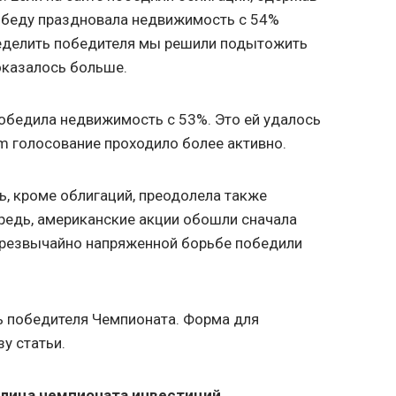
победу праздновала недвижимость с 54%
ределить победителя мы решили подытожить
 оказалось больше.
 победила недвижимость с 53%. Это ей удалось
am голосование проходило более активно.
ь, кроме облигаций, преодолела также
редь, американские акции обошли сначала
 чрезвычайно напряженной борьбе победили
ь победителя Чемпионата. Форма для
зу статьи.
блица чемпионата инвестиций