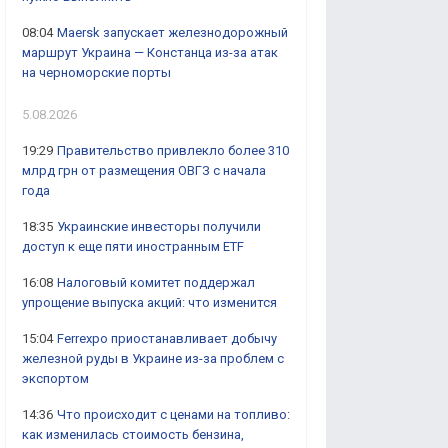
08:04
Maersk запускает железнодорожный
маршрут Украина — Констанца из-за атак
на черноморские порты
5.08.2026
19:29
Правительство привлекло более 310
млрд грн от размещения ОВГЗ с начала
года
18:35
Украинские инвесторы получили
доступ к еще пяти иностранным ETF
16:08
Налоговый комитет поддержал
упрощение выпуска акций: что изменится
15:04
Ferrexpo приостанавливает добычу
железной руды в Украине из-за проблем с
экспортом
14:36
Что происходит с ценами на топливо:
как изменилась стоимость бензина,