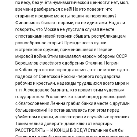
по весу, без учёта нумизматической ценности: нет, мол,
времени разбираться с ней! Но кто поверит, что
старинне и редкие монеты пошли на переплавку?
Финансисты бывают ворами, но не идиотами. Надо ли
говорить, что Москва не упустила случая вместе
с поставками новой техники сбывать республиканцам
разнообразное старьё? Прежде всего пушки
и стрелковое оружие, применявшееся в Первой
мировой войне.Этим занимался нарком обороны СССР
Ворошилов с весёлого одобрения Сталина. Негрин
и Кабальеро потом оправдывались, что не могли ждать
подвоха от Советской России -первого государства
рабочих и крестьян, надежды трудящихся всего мира и
т. п. А следовало бы знать, кто правит этим чудесным
государством. Уголовник, который перед революцией
с благословения Ленина грабил банки вместе с другими
большевиками! Не останавливаясь при этом перед
убийством охраны, инкассаторов и случайных прохожих.
Таким нельзя доверить даже ключ от квартиры.
РАССТРЕЛЯТЬ — И КОНЦЫ В ВОДУ! Сталин не был бы