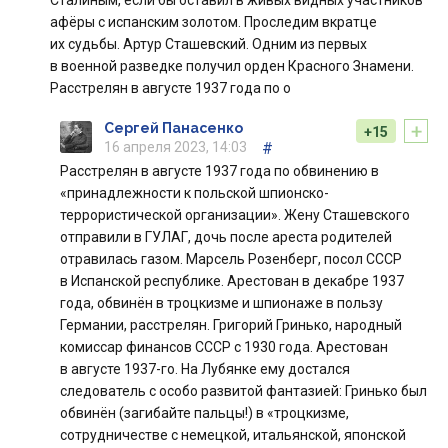
Сталиным, если бы оставил в живых видных участников
афёры с испанским золотом. Проследим вкратце
их судьбы. Артур Сташевский. Одним из первых
в военной разведке получил орден Красного Знамени.
Расстрелян в августе 1937 года по о
+
Сергей Панасенко
+15
16 апреля 2023, 14:03
#
Расстрелян в августе 1937 года по обвинению в
«принадлежности к польской шпионско-
террористической организации».​ Жену Сташевского
отправили в ГУЛАГ, дочь после ареста родителей
отравилась газом. Марсель Розенберг, посол СССР
в Испанской республике. Арестован в декабре 1937
года, обвинён в троцкизме и шпионаже в пользу
Германии, расстрелян. Григорий Гринько, народный
комиссар финансов СССР с 1930 года. Арестован
в августе 1937-го. На Лубянке ему достался
следователь с особо развитой фантазией: Гринько был
обвинён (загибайте пальцы!) в «троцкизме,
сотрудничестве с немецкой, итальянской, японской