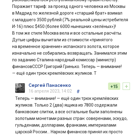
Поражает тариф: за проезд одного человека из Москвы
в Мадрид по железной дороге «старший брат» взимал
с младшего 3500 рублей (7% реальной цены истребителя
И-16) плюс $450 (более 6000 нынешних «зелёных»)!
В том же стиле Москва вела и все остальные расчёты.
Дутые цифры вычитали из стоимости «принятого
на временное хранение» испанского золота, которое
изначально не собирались возвращать. Занимался этим
по заданию Сталина народный комиссар (министр)
финансовСССР Григорий Гринько. Теперь — внимание!
— ещё один трюк кремлёвских жуликов. Т
+
Сергей Панасенко
+15
16 апреля 2023, 14:02
#
Теперь — внимание! — ещё один трюк кремлёвских
жуликов. Только 2 (два) ящика из 7800 содержали
банковские слитки, а все остальные были заполнены
золотыми монетами разных стран: соверенами, эскудо,
гульденами, долларами, франками, империалами
царской России… Нарком финансов принял их просто