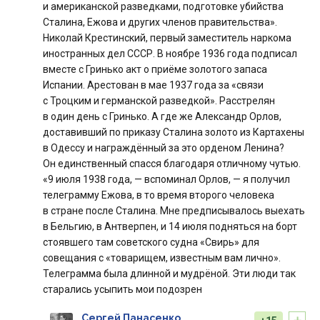
и американской разведками, подготовке убийства
Сталина, Ежова и других членов правительства».
Николай Крестинский, первый заместитель наркома
иностранных дел СССР. В ноябре 1936 года подписал
вместе с Гринько акт о приёме золотого запаса
Испании. Арестован в мае 1937 года за «связи
с Троцким и германской разведкой». Расстрелян
в один день с Гринько. А где же Александр Орлов,
доставивший по приказу Сталина золото из Картахены
в Одессу и награждённый за это орденом Ленина?
Он единственный спасся благодаря отличному чутью.
«9 июля 1938 года, — вспоминал Орлов, — я получил
телеграмму Ежова, в то время второго человека
в стране после Сталина. Мне предписывалось выехать
в Бельгию, в Антверпен, и 14 июля подняться на борт
стоявшего там советского судна «Свирь» для
совещания с «товарищем, известным вам лично».
Телеграмма была длинной и мудрёной. Эти люди так
старались усыпить мои подозрен
Сергей Панасенко