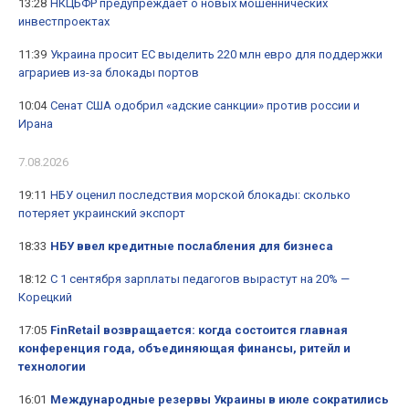
13:28
НКЦБФР предупреждает о новых мошеннических
инвестпроектах
11:39
Украина просит ЕС выделить 220 млн евро для поддержки
аграриев из-за блокады портов
10:04
Сенат США одобрил «адские санкции» против россии и
Ирана
7.08.2026
19:11
НБУ оценил последствия морской блокады: сколько
потеряет украинский экспорт
18:33
НБУ ввел кредитные послабления для бизнеса
18:12
С 1 сентября зарплаты педагогов вырастут на 20% —
Корецкий
17:05
FinRetail возвращается: когда состоится главная
конференция года, объединяющая финансы, ритейл и
технологии
16:01
Международные резервы Украины в июле сократились