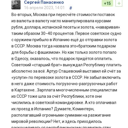
+
Сергей Панасенко
+15
16 апреля 2023, 14:01
#
Во-вторых, Москва при пересчёте стоимости поставок
из валюты в валюту нагло манипулировала курсами
рубля, доллара, испанской песеты и золота, «наваривая»
таким образом 30−40 процентов. Первое советское судно
с оружием прибыло в Испанию ещё до отправки золота
в СССР. Москва тогда назвала это«братским подарком
для борьбы с фашизмом». Но как только золото попало
в Одессу, оказалось, что подарок придётся оплатить.
Советский «старший брат» вынуждал Республику платить
абсолютно за всё. Артур Сташевский выставил ей счёт за
«услуги» по перевозке золота в СССР. Не забыл включить
в него даже стоимость погрузочно-разгрузочных работ
в Картахене…Зарплата многочисленным специалистам
из СССР тоже шла за счёт Республики, хотя они
числились в советской командировке. А кто оплачивал
их проезд в Испанию? Думаете, Коминтерн,
располагавший огромными суммами на разжигание
мировой революции? Нет, и здесь приходилось
раскошеливаться республиканскому правительству.