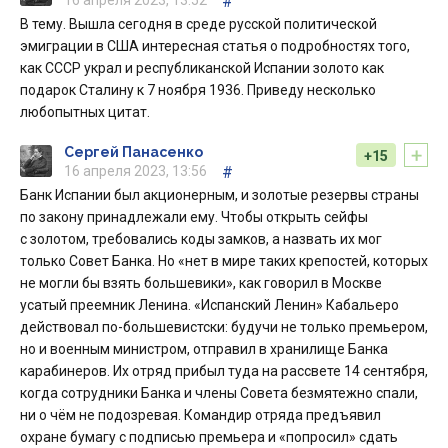
16 апреля 2023, 13:52
#
В тему. Вышла сегодня в среде русской политической
эмиграции в США интересная статья о подробностях того,
как СССР украл и республиканской Испании золото как
подарок Сталину к 7 ноября 1936. Приведу несколько
любопытных цитат.
+
Сергей Панасенко
+15
16 апреля 2023, 13:56
#
Банк Испании был акционерным, и золотые резервы страны
по закону принадлежали ему. Чтобы открыть сейфы
с золотом, требовались коды замков, а назвать их мог
только Совет Банка. Но «нет в мире таких крепостей, которых
не могли бы взять большевики», как говорил в Москве
усатый преемник Ленина. «Испанский Ленин» Кабальеро
действовал по-большевистски: будучи не только премьером,
но и военным министром, отправил в хранилище Банка
карабинеров. Их отряд прибыл туда на рассвете 14 сентября,
когда сотрудники Банка и члены Совета безмятежно спали,
ни о чём не подозревая. Командир отряда предъявил
охране бумагу с подписью премьера и «попросил» сдать