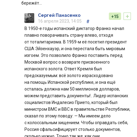
бережёт…
+
Сергей Панасенко
+15
16 апреля 2023, 14:05
#
В 1950-е годы испанский диктатор Франко начал
плавно поворачивать страну влево, отходя
от тоталитаризма. В 1959-м её посетил президент
США Эйзенхауэр, и она перестала быть мировым
изгоем. Это позволило Франко поставить перед
Москвой вопрос о возврате присвоенного
испанского золота. Ответ Кремля был
предсказуемым: всё золото израсходовано
на помощь Испанской республике, и она ещё
осталась должна нам 50 миллионов долларов,
можем представить документы!.. Лидер испанских
социалистов Индалесио Прието, который был
министром ВМС и ВВС в правительстве Республики,
сказал по этому поводу: — Мы имеем дело
с колоссальным хищением. Чтобы оправдать себя,
Россия сфальсифицирует столько документов,
сколько нужно. Точно так же, как они