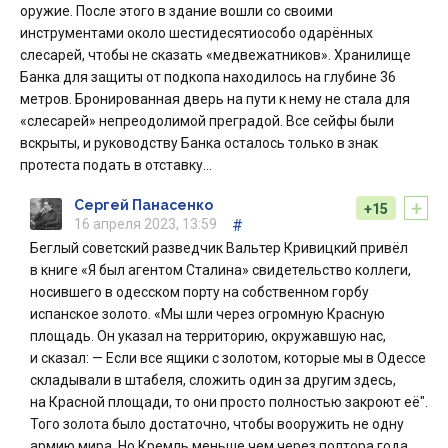
оружие. После этого в здание вошли со своими
инструментами около шестидесятиособо одарённых
слесарей, чтобы не сказать «медвежатников». Хранилище
Банка для защиты от подкопа находилось на глубине 36
метров. Бронированная дверь на пути к нему не стала для
«слесарей» непреодолимой преградой. Все сейфы были
вскрыты, и руководству Банка осталось только в знак
протеста подать в отставку…
+
Сергей Панасенко
+15
16 апреля 2023, 13:59
#
Беглый советский разведчик Вальтер Кривицкий привёл
в книге «Я был агентом Сталина» свидетельство коллеги,
носившего в одесском порту на собственном горбу
испанское золото. «Мы шли через огромную Красную
площадь. Он указал на территорию, окружавшую нас,
и сказал: — Если все ящики с золотом, которые мы в Одессе
складывали в штабеля, сложить один за другим здесь,
на Красной площади, то они просто полностью закроют её".
Того золота было достаточно, чтобы вооружить не одну
армию мира. Но Кремль меньше чем через полтора года