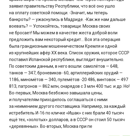
заявил правительству Республики, что всё оно ушло
на оплату советской помощи. -Значит, мы теперь
банкроты? — ужаснулись в Мадриде. -Как же нам дальше
воевать? — Успокойтесь, товарищи: Москва своих
не бросает! Мы можем в качестве жеста доброй воли
предложить вам некоторый кредит… Вся эта операция
была грандиозным мошенничеством Кремля и одной
из крупнейших афёр ХХ века. Список оружия, которое СССР
поставил Испанской республике, выглядит внушительно.
По советским данным, в него вошли: самолётов — 648,
танков — 347, броневиков- 60, артиллерийских орудий —
1186, миномётов — 340, пулемётов -20 486, винтовок — 497
813, патронов — 862 млн, снарядов с 3 млн 400 тыс. и др. Но!
Во-первых, Москва безбожно завышала цены,
и получателям приходилось соглашаться с ними
за неимением другого поставщика. Например, за каждый
истребитель И-16 по кличке «Ишак» с них брали 40 тысяч
ещё тех, «золотых» долларов, а в СССР он стоил 50 тысяч
«деревянных». Во-вторых, Москва при пе