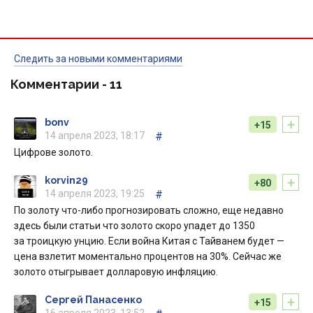
Следить за новыми комментариями
Комментарии -
11
+
bonv
+15
14 апреля 2023, 18:17
#
Цифрове золото.
+
korvin29
+80
14 апреля 2023, 19:25
#
По золоту что-либо прогнозировать сложно, еще недавно
здесь были статьи что золото скоро упадет до 1350
за троицкую унцию. Если война Китая с Тайванем будет —
цена взлетит моментально процентов на 30%. Сейчас же
золото отыгрывает долларовую инфляцию.
+
Сергей Панасенко
+15