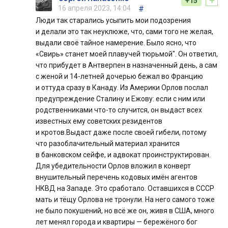
+
+15
16 апреля 2023, 14:04
#
Люди так старались усыпить мои подозрения
и делали это так неуклюже, что, сами того не желая,
выдали своё тайное намерение. Было ясно, что
«Свирь» станет моей плавучей тюрьмой". Он ответил,
что прибудет в Антверпен в назначенный день, а сам
с женой и 14-летней дочерью бежал во Францию
и оттуда сразу в Канаду. Из Америки Орлов послал
предупреждение Сталину и Ежову: если с ним или
родственниками что-то случится, он выдаст всех
известных ему советских резидентов
и кротов.Выдаст даже после своей гибели, потому
что разоблачительный материал хранится
в банковском сейфе, и адвокат проинструктирован.
Для убедительности Орлов вложил в конверт
внушительный перечень кодовых имён агентов
НКВД на Западе. Это сработало. Оставшихся в СССР
мать и тёщу Орлова не тронули. На него самого тоже
не было покушений, но всё же он, живя в США, много
лет менял города и квартиры — бережёного бог