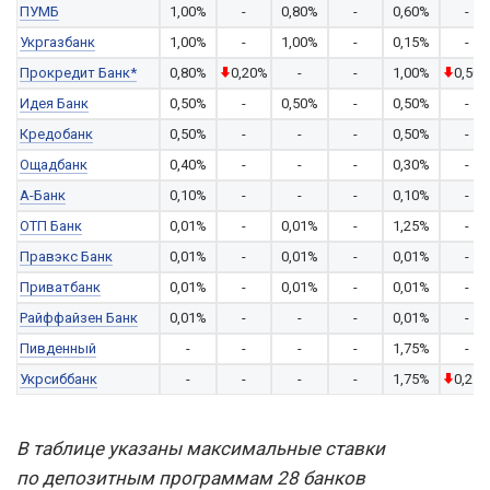
ПУМБ
1,00%
-
0,80%
-
0,60%
-
Укргазбанк
1,00%
-
1,00%
-
0,15%
-
Прокредит Банк*
0,80%
0,20%
-
-
1,00%
0,50
Идея Банк
0,50%
-
0,50%
-
0,50%
-
Кредобанк
0,50%
-
-
-
0,50%
-
Ощадбанк
0,40%
-
-
-
0,30%
-
А-Банк
0,10%
-
-
-
0,10%
-
ОТП Банк
0,01%
-
0,01%
-
1,25%
-
Правэкс Банк
0,01%
-
0,01%
-
0,01%
-
Приватбанк
0,01%
-
0,01%
-
0,01%
-
Райффайзен Банк
0,01%
-
-
-
0,01%
-
Пивденный
-
-
-
-
1,75%
-
Укрсиббанк
-
-
-
-
1,75%
0,25
В таблице указаны максимальные ставки
по депозитным программам 28 банков