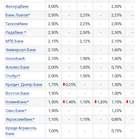
Аккордбанк
3,00%
-
-
-
2,50%
-
Банк Львов*
2,50%
-
2,25%
-
2,25%
-
Таскомбанк
2,50%
-
2,25%
-
2,00%
-
Радабанк *
2,50%
-
2,50%
-
2,50%
-
МТБ Банк
2,15%
-
2,12%
-
2,10%
-
Универсал Банк
2,10%
-
-
-
1,60%
-
monobank
2,10%
-
1,90%
-
1,60%
-
Альянс Банк
2,00%
-
1,30%
-
0,75%
-
Глобус*
2,00%
-
1,50%
-
1,00%
-
Кредит Днепр Банк
1,75%
0,25%
-
-
1,50%
-
Восток Банк
1,50%
-
-
-
1,00%
-
КоминБанк*
1,50%
1,40%
1,10%
1,30%
1,10%
1,30
Сенс Банк*
1,50%
-
-
-
1,25%
-
Укрэксимбанк*
1,10%
-
1,10%
-
0,85%
-
Креди Агриколь
1,00%
-
-
-
0,75%
-
Банк