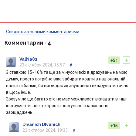
Следить за новыми комментариями
Комментарии -
4
+
ValNa82
+51
23 октября 2024, 15:57
#
З ставкою 15−16% та ще за мінусом всіх відрахувань на мою
думку, просто потрібно вже забирати кошти в національній
валюті з банків, бо виглядає як знущання і вкладувати точно
в щось інше.
Зрозуміло що багато хто не має можливості вкладати в інші
інструменти, але це просто поступове спалювання
заощаджень…
+
DIvanich DIvanich
+15
23 октября 2024, 19:33
#