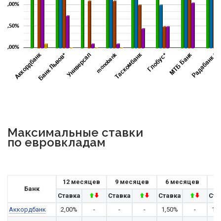
Максимальные ставки
по евровкладам
12 месяцев
9 месяцев
6 месяцев
Банк
Ставка
Ставка
Ставка
Ста
Аккордбанк
2,00%
-
-
-
1,50%
-
1,