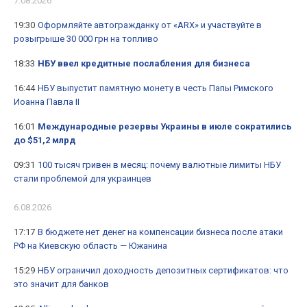
7.08.2026
19:30
Оформляйте автогражданку от «ARX» и участвуйте в
розыгрыше 30 000 грн на топливо
18:33
НБУ ввел кредитные послабления для бизнеса
16:44
НБУ выпустит памятную монету в честь Папы Римского
Иоанна Павла II
16:01
Международные резервы Украины в июле сократились
до $51,2 млрд
09:31
100 тысяч гривен в месяц: почему валютные лимиты НБУ
стали проблемой для украинцев
6.08.2026
17:17
В бюджете нет денег на компенсации бизнеса после атаки
РФ на Киевскую область — Южанина
15:29
НБУ ограничил доходность депозитных сертификатов: что
это значит для банков