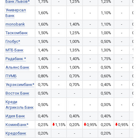
Банк Львов*
1,75%
-
1,25%
-
1,25%
-
0,
Универсал
1,60%
-
-
-
1,10%
-
0,
Банк
monobank
1,60%
-
1,40%
-
1,10%
-
0,
Таскомбанк
1,50%
-
1,25%
-
1,00%
-
0,
Глобус*
1,50%
-
1,00%
-
0,50%
-
0,
МТБ Банк
1,40%
-
1,35%
-
1,30%
-
1,
Радабанк *
1,40%
-
1,40%
-
1,75%
-
1,
Альянс Банк
1,00%
-
1,00%
-
0,50%
-
0,
ПУМБ
0,80%
-
0,70%
-
0,60%
-
0,
Укрэксимбанк*
0,70%
-
0,70%
-
0,40%
-
0,
Восток Банк
0,50%
-
-
-
0,50%
-
0,
Креди
0,50%
-
-
-
0,30%
-
0,
Агриколь Банк
Идея Банк
0,40%
-
0,40%
-
0,40%
-
-
КоминБанк*
0,25%
1,15%
0,20%
0,95%
0,20%
0,95%
0,
Кредобанк
0,20%
-
-
-
0,20%
-
-