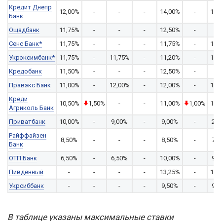
Кредит Днепр
12,00%
-
-
-
14,00%
-
14,
Банк
Ощадбанк
11,75%
-
-
-
12,50%
-
-
Сенс Банк*
11,75%
-
-
-
11,75%
-
11,
Укрэксимбанк*
11,75%
-
11,75%
-
11,20%
-
12,
Кредобанк
11,50%
-
-
-
12,50%
-
-
Правэкс Банк
11,00%
-
12,00%
-
12,00%
-
13,
Креди
10,50%
1,50%
-
-
11,00%
1,00%
10,
Агриколь Банк
Приватбанк
10,00%
-
9,00%
-
9,00%
-
2,
Райффайзен
8,50%
-
-
-
8,50%
-
7,
Банк
ОТП Банк
6,50%
-
6,50%
-
10,00%
-
9,
Пивденный
-
-
-
-
13,25%
-
13,
Укрсиббанк
-
-
-
-
9,50%
-
9,
В таблице указаны максимальные ставки