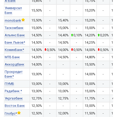
А-Банк
15,85%
-
-
-
15,75%
-
15,
Универсал
15,50%
-
-
-
15,20%
-
15,
Банк
15,50%
-
15,40%
-
15,20%
-
15,
monobank
Таскомбанк
15,00%
-
15,00%
-
15,00%
-
15,
Альянс Банк
14,50%
-
14,40%
0,10%
14,20%
0,20%
14,
Банк Львов*
14,50%
-
14,50%
-
14,25%
-
14,
КоминБанк*
14,50%
0,50%
14,00%
0,50%
14,00%
0,50%
13,
МТБ Банк
14,30%
-
14,50%
-
14,80%
-
14,
Аккордбанк
14,00%
-
-
-
15,50%
-
15,
Прокредит
13,00%
-
-
-
14,00%
-
14,
Банк*
ПУМБ
13,00%
-
13,00%
-
13,00%
-
13,
Радабанк *
13,00%
-
13,00%
-
15,00%
-
17,
Укргазбанк
12,75%
-
12,75%
-
11,75%
-
4,
Восток Банк
12,50%
-
-
-
13,00%
-
13,
12,50%
-
12,00%
-
11,50%
-
10,
Глобус*