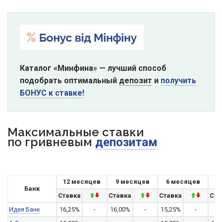
Каталог «Минфина» — лучший способ
подобрать оптимальный
депозит
и
получить
БОНУС к ставке!
Максимальные ставки
по гривневым
депозитам
12 месяцев
9 месяцев
6 месяцев
Банк
Ставка
Ставка
Ставка
Ста
Идея Банк
16,25%
-
16,00%
-
15,25%
-
-