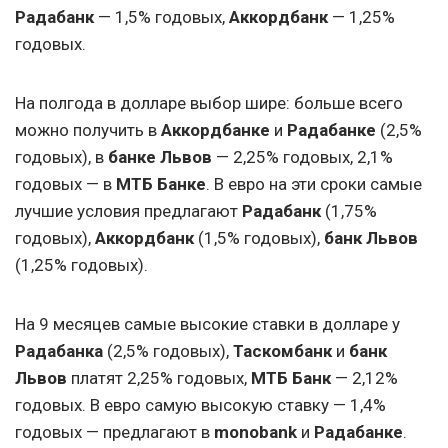
Радабанк
— 1,5% годовых,
Аккордбанк
— 1,25%
годовых.
На полгода в долларе выбор шире: больше всего
можно получить в
Аккордбанке
и
Радабанке
(2,5%
годовых), в
банке Львов
— 2,25% годовых, 2,1%
годовых — в
МТБ Банке
. В евро на эти сроки самые
лучшие условия предлагают
Радабанк
(1,75%
годовых),
Аккордбанк
(1,5% годовых),
банк Львов
(1,25% годовых).
На 9 месяцев самые высокие ставки в долларе у
Радабанка
(2,5% годовых),
Таскомбанк
и
банк
Львов
платят 2,25% годовых,
МТБ Банк
— 2,12%
годовых. В евро самую высокую ставку — 1,4%
годовых — предлагают в
monobank
и
Радабанке
.