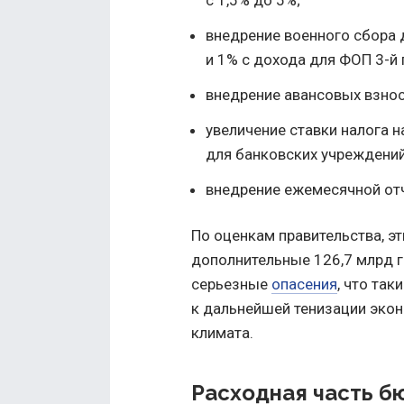
внедрение военного сбора д
и 1% с дохода для ФОП 3-й 
внедрение авансовых взнос
увеличение ставки налога 
для банковских учреждений
внедрение ежемесячной от
По оценкам правительства, э
дополнительные 126,7 млрд 
серьезные
опасения
, что так
к дальнейшей тенизации эко
климата.
Расходная часть б