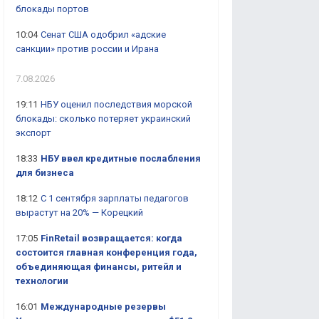
блокады портов
10:04
Сенат США одобрил «адские
санкции» против россии и Ирана
7.08.2026
19:11
НБУ оценил последствия морской
блокады: сколько потеряет украинский
экспорт
18:33
НБУ ввел кредитные послабления
для бизнеса
18:12
С 1 сентября зарплаты педагогов
вырастут на 20% — Корецкий
17:05
FinRetail возвращается: когда
состоится главная конференция года,
объединяющая финансы, ритейл и
технологии
16:01
Международные резервы