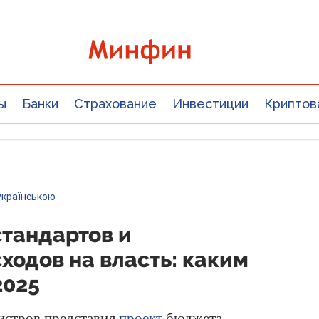
ы
Банки
Страхование
Инвестиции
Криптов
українською
тандартов и
ходов на власть: каким
2025
истров представил
проект
бюджета