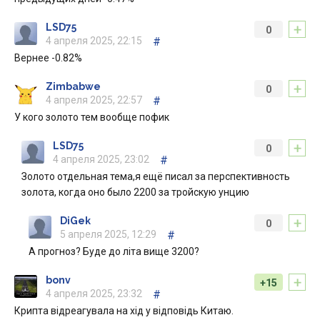
+
LSD75
0
4 апреля 2025, 22:15
#
Вернее -0.82%
+
Zimbabwe
0
4 апреля 2025, 22:57
#
У кого золото тем вообще пофик
+
LSD75
0
4 апреля 2025, 23:02
#
Золото отдельная тема,я ещё писал за перспективность
золота, когда оно было 2200 за тройскую унцию
+
DiGek
0
5 апреля 2025, 12:29
#
А прогноз? Буде до літа вище 3200?
+
bonv
+15
4 апреля 2025, 23:32
#
Крипта відреагувала на хід у відповідь Китаю.