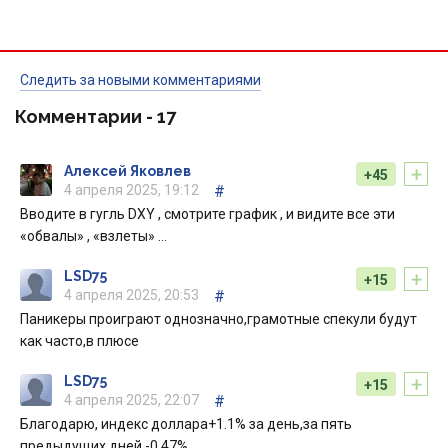
Следить за новыми комментариями
Комментарии -
17
+
Алексей Яковлев
+45
4 апреля 2025, 19:12
#
Вводите в гугль DXY , смотрите график , и видите все эти
«обвалы» , «взлеты» …
+
LSD75
+15
4 апреля 2025, 20:53
#
Паникеры проиграют однозначно,грамотные спекули будут
как часто,в плюсе
+
LSD75
+15
4 апреля 2025, 22:07
#
Благодарю, индекс доллара+1.1% за день,за пять
предыдущих дней -0.47%