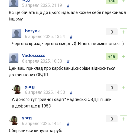
+
+30
5 апреля 2025, 21:19
#
Всі це бачать що до цього йде, але кожен себе переконає в
іншому
+
bosyak
0
6 апреля 2025, 13:54
#
Чергова криза, чергова смерть $. Нічого не змінюється. :)
+
Vadossssss
+15
6 апреля 2025, 10:33
#
Цей ваш приклад про карбованці,скоріше відноситься
до гривневих ОВДП.
+
yarg
0
6 апреля 2025, 14:53
#
А дочого тут гривня і овдп? Радянські ОВДП пішли
в дефолт ще в 1953
+
yarg
0
6 апреля 2025, 14:51
#
Сберкнижки кинули на рублі