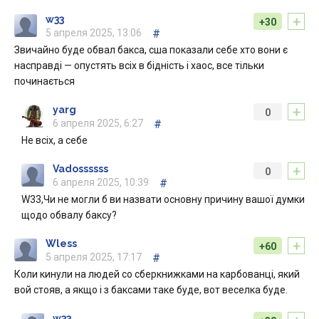
+
w33
+30
5 апреля 2025, 13:06
#
Звичайно буде обвал бакса, сша показали себе хто вони є
насправді — опустять всіх в бідність і хаос, все тільки
починається
+
yarg
0
6 апреля 2025, 6:27
#
Не всіх, а себе
+
Vadossssss
0
6 апреля 2025, 10:39
#
W33,Чи не могли б ви назвати основну причину вашої думки
щодо обвалу баксу?
+
Wless
+60
5 апреля 2025, 17:17
#
Коли кинули на людей со сберкнижками на карбованці, який
вой стояв, а якщо і з баксами таке буде, вот веселка буде.
w33