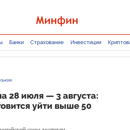
ы
Банки
Страхование
Инвестиции
Криптов
нською
а 28 июля — 3 августа:
товится уйти выше 50
опейский союз достигли