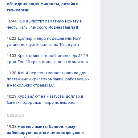
объединяющая финансы, ритейл и
технологии
16:44
НБУ выпустит памятную монету в
честь Папы Римского Иоанна Павла II
16:22
Доллар и евро подешевели: НБУ
установил курсы валют на 10 августа
14:33
Крипторинок возобновился до $2,29
трлн: Топ-10 криптовалют по итогам июля
11:38
AMLA пересматривает правила для
платежных и криптокомпаний, работающих
в нескольких странах ЕС
10:29
Курс валют на 7 августа: доллар в
банках подорожал, евро подешевел
6.08.2026
19:38
Новые лимиты банков: кому
заблокируют карты и переводы уже в