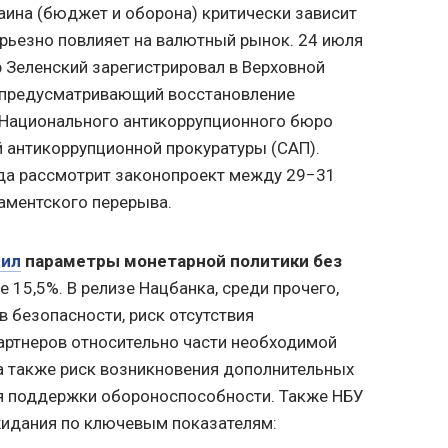
ина (бюджет и оборона) критически зависит
рьезно повлияет на валютный рынок. 24 июля
 Зеленский зарегистрировал в Верховной
 предусматривающий восстановление
Национального антикоррупционного бюро
 антикоррупционной прокуратуры (САП).
ада рассмотрит законопроект между 29−31
аментского перерыва.
вил
параметры монетарной политики без
е 15,5%. В релизе Нацбанка, среди прочего,
 безопасности, риск отсутствия
артнеров относительно части необходимой
а также риск возникновения дополнительных
я поддержки обороноспособности. Также НБУ
жидания по ключевым показателям: