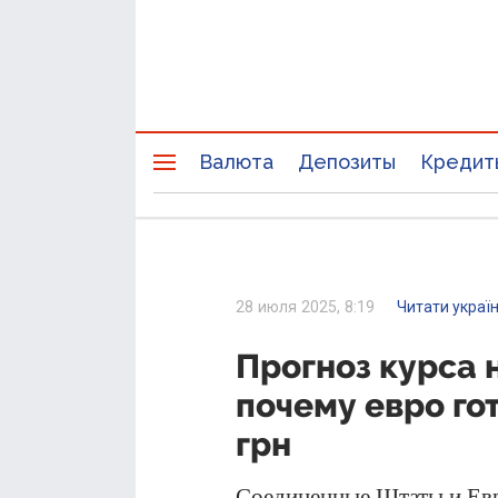
Валюта
Депозиты
Кредит
28 июля 2025, 8:19
Читати украї
Прогноз курса н
почему евро го
грн
Соединенные Штаты и Евр