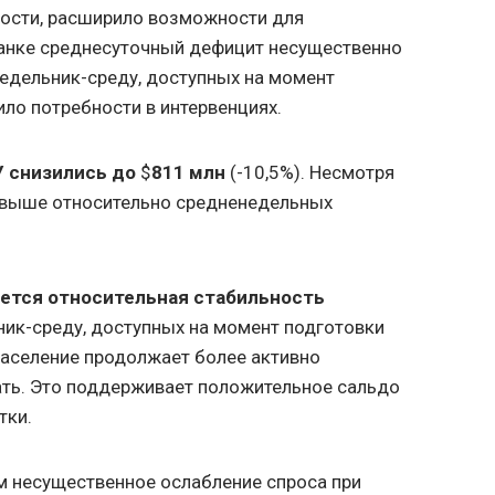
ности, расширило возможности для
банке среднесуточный дефицит несущественно
недельник-среду, доступных на момент
ило потребности в интервенциях.
 снизились до
$
811 млн
(-10,5%). Несмотря
я выше относительно средненедельных
яется относительная стабильность
ник-среду, доступных на момент подготовки
население продолжает более активно
ать. Это поддерживает положительное сальдо
тки.
м несущественное ослабление спроса при