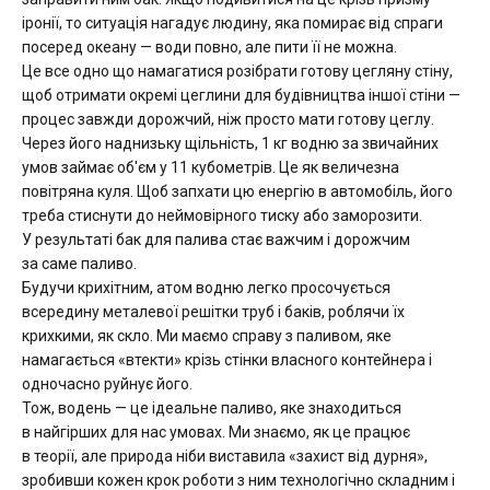
іронії, то ситуація нагадує людину, яка помирає від спраги
посеред океану — води повно, але пити її не можна.
Це все одно що намагатися розібрати готову цегляну стіну,
щоб отримати окремі цеглини для будівництва іншої стіни —
процес завжди дорожчий, ніж просто мати готову цеглу.
Через його наднизьку щільність, 1 кг водню за звичайних
умов займає об'єм у 11 кубометрів. Це як величезна
повітряна куля. Щоб запхати цю енергію в автомобіль, його
треба стиснути до неймовірного тиску або заморозити.
У результаті бак для палива стає важчим і дорожчим
за саме паливо.
Будучи крихітним, атом водню легко просочується
всередину металевої решітки труб і баків, роблячи їх
крихкими, як скло. Ми маємо справу з паливом, яке
намагається «втекти» крізь стінки власного контейнера і
одночасно руйнує його.
Тож, водень — це ідеальне паливо, яке знаходиться
в найгірших для нас умовах. Ми знаємо, як це працює
в теорії, але природа ніби виставила «захист від дурня»,
зробивши кожен крок роботи з ним технологічно складним і