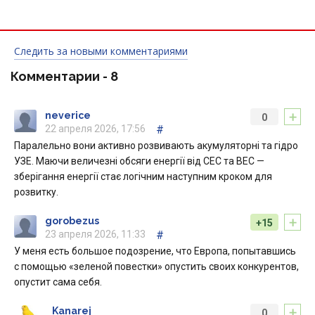
Следить за новыми комментариями
Комментарии -
8
+
neverice
0
22 апреля 2026, 17:56
#
Паралельно вони активно розвивають акумуляторні та гідро
УЗЕ. Маючи величезні обсяги енергії від СЕС та ВЕС —
зберігання енергії стає логічним наступним кроком для
розвитку.
+
gorobezus
+15
23 апреля 2026, 11:33
#
У меня есть большое подозрение, что Европа, попытавшись
с помощью «зеленой повестки» опустить своих конкурентов,
опустит сама себя.
+
Kanarej
0