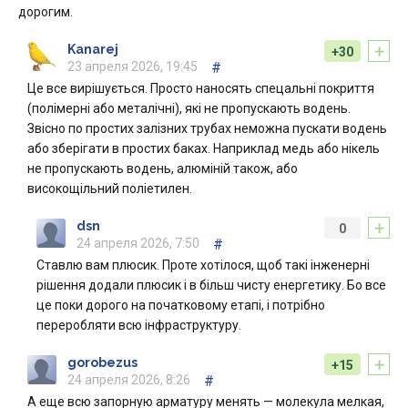
дорогим.
+
Kanarej
+30
23 апреля 2026, 19:45
#
Це все вирішується. Просто наносять спецальні покриття
(полімерні або металічні), які не пропускають водень.
Звісно по простих залізних трубах неможна пускати водень
або зберігати в простих баках. Наприклад медь або нікель
не пропускають водень, алюміній також, або
високощільний поліетилен.
+
dsn
0
24 апреля 2026, 7:50
#
Ставлю вам плюсик. Проте хотілося, щоб такі інженерні
рішення додали плюсик і в більш чисту енергетику. Бо все
це поки дорого на початковому етапі, і потрібно
переробляти всю інфраструктуру.
+
gorobezus
+15
24 апреля 2026, 8:26
#
А еще всю запорную арматуру менять — молекула мелкая,