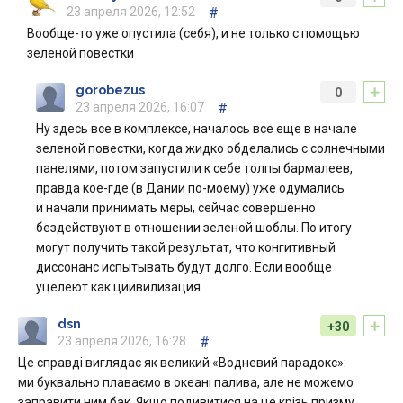
23 апреля 2026, 12:52
#
Вообще-то уже опустила (себя), и не только с помощью
зеленой повестки
+
gorobezus
0
23 апреля 2026, 16:07
#
Ну здесь все в комплексе, началось все еще в начале
зеленой повестки, когда жидко обделались с солнечными
панелями, потом запустили к себе толпы бармалеев,
правда кое-где (в Дании по-моему) уже одумались
и начали принимать меры, сейчас совершенно
бездействуют в отношении зеленой шоблы. По итогу
могут получить такой результат, что конгитивный
диссонанс испытывать будут долго. Если вообще
уцелеют как циивилизация.
+
dsn
+30
23 апреля 2026, 16:28
#
Це справді виглядає як великий «Водневий парадокс»:
ми буквально плаваємо в океані палива, але не можемо
заправити ним бак. Якщо подивитися на це крізь призму