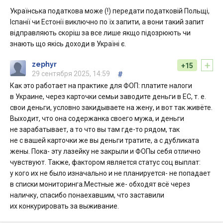
Українська податкова може (!) передати податковій Польщі,
Іспанії чи Естонії виключно по їх запити, а вони такий запит
відправляють скоріш за все лише якщо підозрюють чи
знають що якісь доходи в Україні є.
+
zephyr
+15
29 сентября 2025, 14:59
#
Как это работает на практике для ФОП: платите налоги
в Украине, через карточки семьи заводите деньги в ЕС, т. е.
свои деньги, условно закидываете на жену, и вот так живёте.
Выходит, что она содержанка своего мужа, и деньги
не зарабатывает, а то что вы там где-то рядом, так
не с вашей карточки же вы деньги тратите, а с дубликата
жены. Пока- эту лазейку не закрыли и ФОПы себя отлично
чувствуют. Также, фактором является статус соц выплат:
у кого их не было изначально и не планируется- не попадает
в списки мониторинга.Местные же- обходят всё через
наличку, спасибо понаехавшим, что заставили
их конкурировать за выживание.