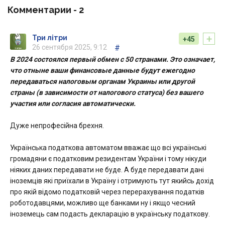
Комментарии -
2
+
Три літри
+45
26 сентября 2025, 9:12
#
В 2024 состоялся первый обмен с 50 странами. Это означает,
что отныне ваши финансовые данные будут ежегодно
передаваться налоговым органам Украины или другой
страны (в зависимости от налогового статуса) без вашего
участия или согласия автоматически.
Дуже непрофесійна брехня.
Українська податкова автоматом вважає що всі українські
громадяни є податковим резидентам України і тому нікуди
ніяких даних передавати не буде. А буде передавати дані
іноземців які приїхали в Україну і отримують тут якийсь дохід
про якій відомо податковій через перерахування податків
роботодавцями, можливо ще банками ну і якщо чесний
іноземець сам подасть декларацію в українську податкову.